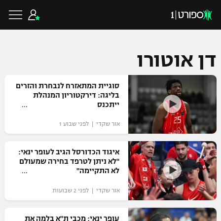
דן אוטורו
כדורגל ישראלי
סוגיית המתאזרח לנבחרת והזרים
בליגה: דירקטוריון המנהלת
ייתכנס
ליגת העל
כדורגל עולמי
אור שקדי | לפני שבוע 1
ליגה לאומית
ליגת האלופות
איגוד הכדורסל הגיב לעופר ינאי:
כדורסל ישראלי
"לא ניתן לטרפד בחירה שמעולם
גביע הטוטו
לא התקיימה"
ליגה אירופית
ליגת ווינר סל
ליגיונרים
כדורסל עולמי
אור שקדי | לפני 2 שבועות
ליגה אנגלית
ליגה לאומית
גביע המדינה
NBA
עופר ינאי: מכבי ת"א בלמה את
ליגה גרמנית
ענפים נוספים