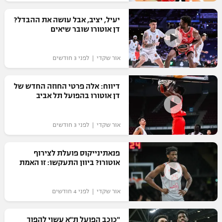
רשיון להקרנה פומבית לבית עסק
יעיל, יציב, אבל עושה את ההבדל?
דן אוטורו שובר שיאים
הצטרפות לחבילת הערוצים
אור שקדי | לפני 3 חודשים
לוח דרושים – ג'ובנט
תגיות
דיווח: אלה פרטי החוזה החדש של
דן אוטורו בהפועל תל אביב
המגזין
אור שקדי | לפני 3 חודשים
פנאתינייקוס פועלת לצירוף
אוטורו? ביוון התעקשו: זו האמת
אור שקדי | לפני 4 חודשים
"כוכב הפועל ת"א עשוי להפוך