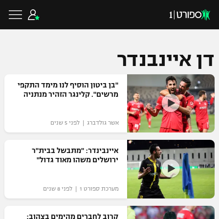
דן איינבנדר
כדורגל ישראלי
"בן ביטון הוסיף לנו מימד התקפי
מרשים". קלינגר הזהיר מנתניה
ליגת העל
כדורגל עולמי
אשר גולדברג | לפני 5 שנים
ליגה לאומית
ליגת האלופות
איינבינדר: "מתבשל בבית"ר
כדורסל ישראלי
ירושלים משהו מאוד גדול"
גביע הטוטו
ליגה אירופית
ליגת ווינר סל
ליגיונרים
כדורסל עולמי
מערכת ספורט 1 | לפני 8 שנים
ליגה אנגלית
ליגה לאומית
גביע המדינה
NBA
קרוב לחברים מהימים בצהוב:
ליגה גרמנית
ענפים נוספים