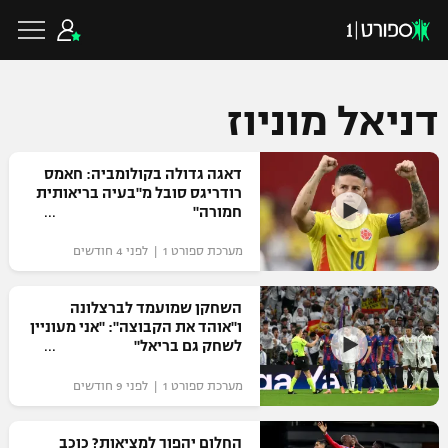
דניאל מוניוז
כדורגל ישראלי
דאגה גדולה בקולומביה: חאמס
רודריגס סובל מ"בעיה בריאותית
חמורה"
ליגת העל
כדורגל עולמי
מערכת ספורט 1 | לפני 4 חודשים
ליגה לאומית
ליגת האלופות
השחקן שמועמד לברצלונה
כדורסל ישראלי
ו"אוהד את הקבוצה": "אני מעוניין
גביע הטוטו
לשחק גם בריאל"
ליגה אירופית
ליגת ווינר סל
ליגיונרים
כדורסל עולמי
מערכת ספורט 1 | לפני 9 חודשים
ליגה אנגלית
ליגה לאומית
גביע המדינה
NBA
החלום יהפוך למציאות? כוכב
ליגה גרמנית
ענפים נוספים