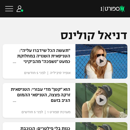
דניאל קולינס
כדורגל ישראלי
"תעשה הכל שידברו עליה":
הטניסאית השנויה במחלוקת
כמעט "נשפכה" מהביקיני
ליגת העל
כדורגל עולמי
אופיר סיביליה | לפני 5 חודשים
ליגה לאומית
ליגת האלופות
הוא "קטן" מדי עבורי: הטניסאית
כדורסל ישראלי
זרקה פצצה, הטניסאי ההמום
גביע הטוטו
הגיב בזעם
ליגה אירופית
ליגת ווינר סל
ליגיונרים
כדורסל עולמי
מערכת ספורט 1 | לפני 5 חודשים
ליגה אנגלית
ליגה לאומית
גביע המדינה
NBA
כנות בלי פילטרים: הכוכבת
ליגה גרמנית
ענפים נוספים