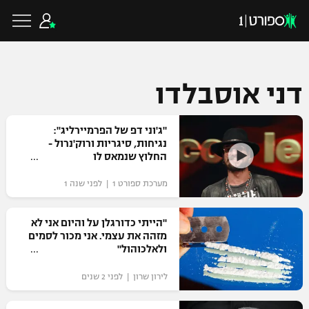
דני אוסבלדו
כדורגל ישראלי
"ג'וני דפ של הפרמיירליג":
נגיחות, סיגריות ורוק'נרול -
החלוץ שנמאס לו
ליגת העל
כדורגל עולמי
מערכת ספורט 1 | לפני שנה 1
ליגה לאומית
ליגת האלופות
כדורסל ישראלי
"הייתי כדורגלן על והיום אני לא
גביע הטוטו
מזהה את עצמי. אני מכור לסמים
ליגה אירופית
ולאלכוהול"
ליגת ווינר סל
ליגיונרים
כדורסל עולמי
ליגה אנגלית
לירון שרון | לפני 2 שנים
ליגה לאומית
גביע המדינה
NBA
ליגה גרמנית
ענפים נוספים