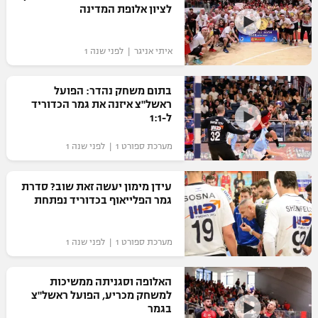
לציון אלופת המדינה
"מחצית בשכונה" – פודקאסט
אופניים
איתי אניגר | לפני שנה 1
ספורט מוטורי
משתתפים וזוכים בפרסים
בתום משחק נהדר: הפועל
כדורמים
ראשל"צ איזנה את גמר הכדוריד
תקנון משתתפים וזוכים בפרסים
טניס
ל-1:1
פוטבול אמריקאי NFL
תקנון עבור פעילות אלקטרה
מערכת ספורט 1 | לפני שנה 1
גיימינג E-Sports
בייסבול MLB
תקנון עבור פעילות ספורט 1 – "מרלן"
עידן מימון יעשה זאת שוב? סדרת
ספורט אתגרי ואקסטרים
גמר הפלייאוף בכדוריד נפתחת
תנאי שימוש
אומנויות לחימה
מערכת ספורט 1 | לפני שנה 1
מדיניות פרטיות
גיימינג E-Sports
האלופה וסגניתה ממשיכות
למשחק מכריע, הפועל ראשל"צ
תקנון פעילות ספורט 1
בגמר