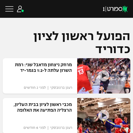
הפועל ראשון לציון
כדוריד
כדורגל ישראלי
מרחק ניצחון מדאבל שני: רמת
ליגת העל
השרון עלתה ל-1:2 בגמר-יד
כדורגל עולמי
ליגה לאומית
רענן ברנובסקי | לפני 2 חודשים
ליגת האלופות
כדורסל ישראלי
גביע הטוטו
ליגה אירופית
מכבי ראשון לציון בבית העליון,
ליגת ווינר סל
הרצליה הפתיעה את האלופה
ליגיונרים
כדורסל עולמי
ליגה אנגלית
ליגה לאומית
גביע המדינה
רענן ברנובסקי | לפני 6 חודשים
NBA
ליגה גרמנית
ענפים נוספים