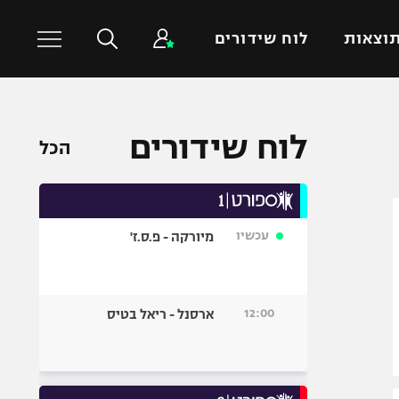
וצאות
לוח שידורים
כדורסל עולמי
ענפים נוספים
לוח שידורים
הכל
NBA
טניס
יורוליג
כדוריד
יורוקאפ
כדורעף
עכשיו
מיורקה - פ.ס.ז'
שחייה
ג'ודו
אגרוף
12:00
ארסנל - ריאל בטיס
ספורט אולימפי
UFC
היאבקות WWE