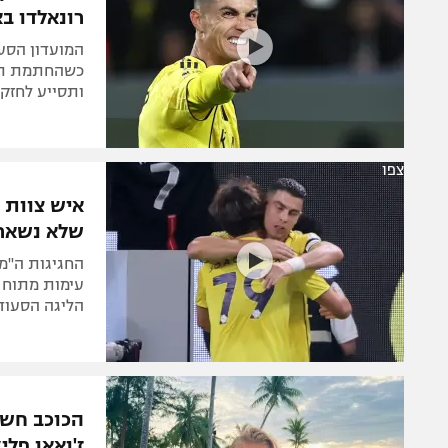
רונאלדו ב
המועדון הסעו
כשהחתמת תענ
ותסייע לחזק
צפו
איש צוות 
שלא נשארו
החגיגות ה"מו
הליגה הסעוד
הכוכב חשף
ז'ואאו פלי