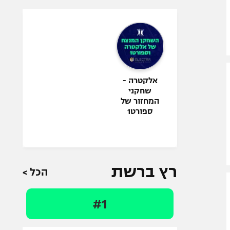
אלקטרה -
שחקני
המחזור של
ספורט1
רץ ברשת
הכל >
#1