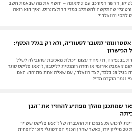
לטיקו, הקשר המורכב עם סימאונה – וחשף את מה שבאמת חשב
רטוגלי שהתקשה להשתלב במדי הקולצ'ונרוס. ואיך הוא רואה
 למסי ורונאלדו?
אסטרונומי למעבר לסעודיה, ולא רק בגלל הכסף:
 הכישרון
ת בבנפיקה, תג מחיר עצום ויכולת מאכזבת שהובילה לשלל
ם קאמבק אירופי או חזרה רומנטית לליסבון, ז'ואאו פליקס סוגר
מעגל בסעודיה בגיל 25 בלבד, לצד רונאלדו, עם שאלה אחת פתוחה: האם
י נגמר מוקדם מדי?
אר שמתכנן מהלך מפתיע להחזיר את "הבן
יתה
בנפיקה מעוניינת לרכוש 50% מזכויות ההעברה של ז'ואאו פליקס ששייך
לצ'לסי תמורת 20 מיליון יורו, כאשר שחקן הכנף הפורטוגלי מוכן להפחית