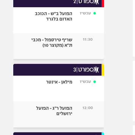
אופניים
עכשיו
הפועל ב"ש - הכוכב
ספורט מוטורי
האדום בלגרד
כדורמים
פוטבול אמריקאי NFL
11:30
שריף טירספול - מכבי
בייסבול MLB
ת"א (מקוצר 10)
ספורט אתגרי
ואקסטרים
אומנויות לחימה
גיימינג E-Sports
עכשיו
מילאן - אינטר
12:00
הפועל ר"ג - הפועל
ירושלים