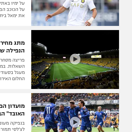
על ימיו באת
על הכוכב הפו
את ימאל ביחס
מתג מחיר 
הנפילה של
פריצה מסחרר
השאלות. במקו
החלום האירופ
מועדון הפ
האובד" הב