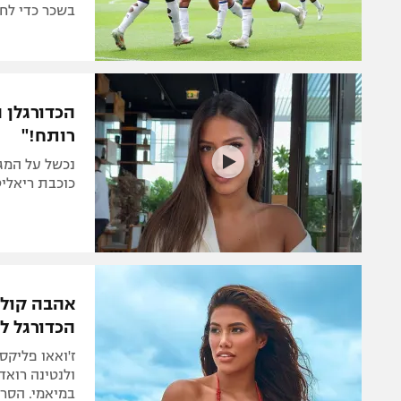
בשכר כדי לחזו
הכדורגלן 
רותח!"
נכשל על המג
כוכבת ריאליט
אהבה קולו
הכדורגל ל
ז'ואאו פליקס
ולנטינה רואד
במיאמי. הסר