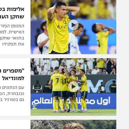
הפועל 
תקנון משתתפים וזוכים בפרסים
אליפות בטע
הפועל 
שחקן העונ
תקנון עבור פעילות אלקטרה
הפועל 
תקנון עבור פעילות ספורט 1 – "מרלן"
הפנומן הפורט
מכבי נ
האישית. למרו
טניס
בתואר שחקן ה
בני יהו
את תפקידו
גיימינג E-Sports
תנאי שימוש
"מספרים ה
מדיניות פרטיות
למונדיאל
תקנון פעילות ספורט 1
עם הנתונים 
רשיון להקרנה פומבית לבית עסק
גם בטורניר ב
הצטרפות לחבילת הערוצים
לוח דרושים – ג'ובנט
תגיות
המגזין