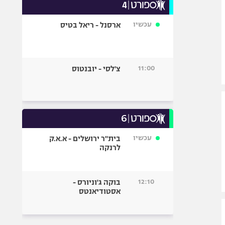
עכשיו
ארסנל - ריאל בטיס
11:00
צ'לסי - יובנטוס
עכשיו
בית"ר ירושלים - א.א.ק
לרנקה
12:10
בוקה ג'וניורס -
אסטודיאנטס