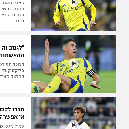
סאדיו מאנה 
החדשות של קי
ז'זוס
"לגנוב זה 
ההאשמות 
הכוכב הפורטו
פליקס קיבל ה
החלטה מאוד 
חברו לקבו
אי אפשר לע
סאול ניגס, ש