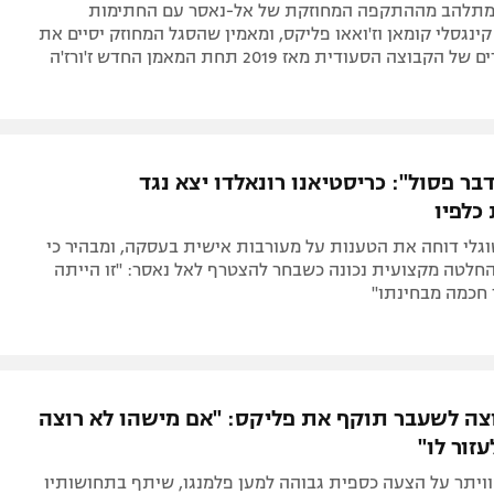
מתלהב מההתקפה המחוזקת של אל-נאסר עם החתימות
נגסלי קומאן וז'ואאו פליקס, ומאמין שהסגל המחוזק יסיים את
בצורת התארים של הקבוצה הסעודית מאז 2019 תחת המאמן החדש ז'ורז'ה
דבר פסול": כריסטיאנו רונאלדו יצא נגד
כלפיו
גלי דוחה את הטענות על מעורבות אישית בעסקה, ומבהיר כי
חלטה מקצועית נכונה כשבחר להצטרף לאל נאסר: "זו הייתה
חכמה מבחינתו"
צה לשעבר תוקף את פליקס: "אם מישהו לא רוצה
זור לו"
וויתר על הצעה כספית גבוהה למען פלמנגו, שיתף בתחושותיו