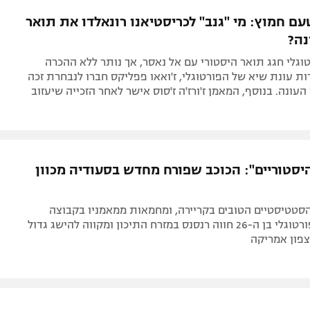
תל אביב
ליגה סינית
ם חמוץ: מי "גנב" לכריסטיאנו רונאלדו את תואר
חיפה
ליגה ברזילאית
ה?
באר שבע
ליגות נוספות
וגלי חגג תואר היסטורי עם אל נאסר, אך נותר ללא ההכרה
תניה
ת עונת שיא של הפורטוגלי, ז'ואאו פפליקס חברו לנבחרת זכה
עונה. בנוסף, המאמן ז'ורז'ה ז'סוס אישר לאחר הזכייה שיעזוב
דה
יסטוריים": הכוכב שפורח מחדש בסעודיה מכוון
הסטטיסטיים הטובים בקריירה, ומחמאות ממאמניו בקבוצה
ובנבחרת, הפורטוגלי בן ה-26 חווה רנסנס במזרח התיכון ומקווה להישג גדול
צפון אמריקה