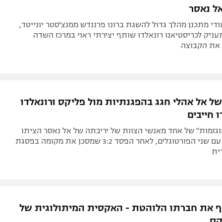
אל נאסר
די מתכנן מהלך גדול להשגת ברונו פרננדש ממנצ'סטר יונייטד,
יק לכריסטיאנו רונאלדו שותף יצירתי ראוי במרכז השדה
 את הקבוצה
של אל אהלי חגג בהפגנתיות מול פליקס ורונאלדו
 חייבים
גזמות" של אחד מאנשי הצוות של יריבתה של אל נאסר הציתו
עימות מתוח עם שני הפורטוגלים, לאחר הפסד 3:2 שמסכן את מקומה בפסגת
ית
 את חברתו הלוהטת - האקסית המיתולוגית של
קס