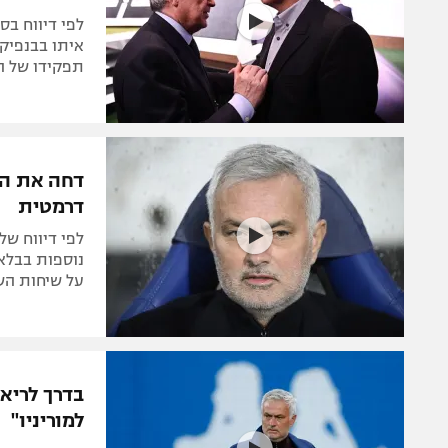
לפי דיווח ב
איתו בבנפיקה
תפקידו של הא
דחה את הפ
דרמטית
לפי דיווח של
נוספות בבלאנ
על שיחות הש
בדרך לריאל
למוריניו"
פאביניו, קשר