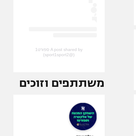
A post shared by ספורט1
(@sport1sport2)
משתתפים וזוכים
אלקטרה -