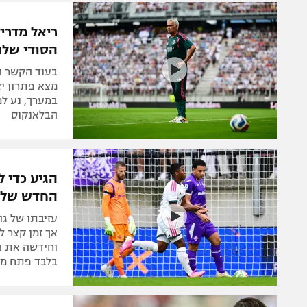
הפועל 
תקנון משתתפים וזוכים בפרסים
ריאל מדריד
הפועל 
הסודי שלו
תקנון עבור פעילות אלקטרה
הפועל 
תקנון עבור פעילות ספורט 1 – "מרלן"
בעוד הקשר ה
מכבי נ
מצא פתרון יצ
טניס
במערך, נע ל
בני יהו
הבלאנקוס
גיימינג E-Sports
תנאי שימוש
הגיע כדי 
מדיניות פרטיות
החדש של ר
תקנון פעילות ספורט 1
עזיבתו של גו
רשיון להקרנה פומבית לבית עסק
אך זמן קצר 
וחידשה את הת
הצטרפות לחבילת הערוצים
בלבד פתח מול
לוח דרושים – ג'ובנט
תגיות
המגזין