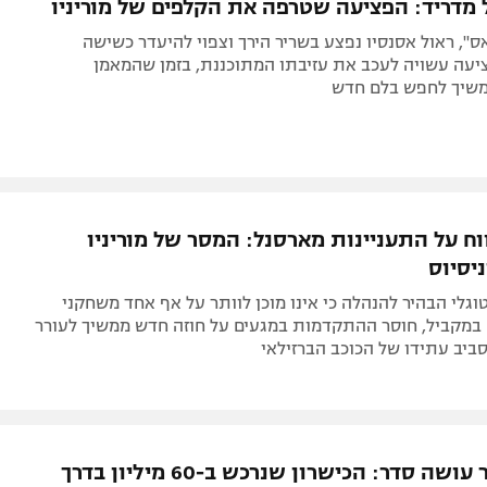
אס", ראול אסנסיו נפצע בשריר הירך וצפוי להיעדר כשישה
יעה עשויה לעכב את עזיבתו המתוכננת, בזמן שהמאמן
משיך לחפש בלם חדש
וח על התעניינות מארסנל: המסר של מוריניו
יסיוס
גלי הבהיר להנהלה כי אינו מוכן לוותר על אף אחד משחקני
במקביל, חוסר ההתקדמות במגעים על חוזה חדש ממשיך לעורר
ביב עתידו של הכוכב הברזילאי
מוריניו כבר עושה סדר: הכישרון שנרכש ב-60 מיליון בדרך