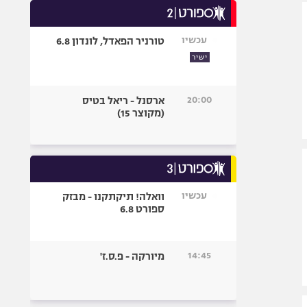
אופניים
עכשיו
טורניר הפאדל, לונדון 6.8
ספורט מוטורי
ישיר
כדורמים
פוטבול אמריקאי NFL
20:00
ארסנל - ריאל בטיס
בייסבול MLB
(מקוצר 15)
ספורט אתגרי
ואקסטרים
אומנויות לחימה
גיימינג E-Sports
עכשיו
וואלה! תיקתקנו - מבזק
ספורט 6.8
14:45
מיורקה - פ.ס.ז'