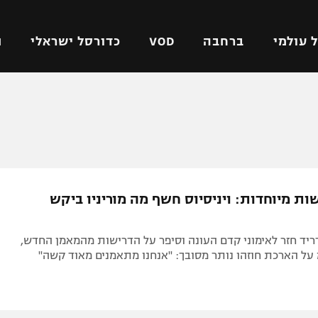
 עולמי
ברחבה
VOD
כדורסל ישראלי
ת
ל ישראלי
כדורגל עולמי
כדורסל ישראלי
על
ליגת האלופות
ליגת ווינר סל
אומית
ליגה אירופית
ליגה לאומית
וטו
ליגה אנגלית
כדורסל נשים
ות מיוחדות: ויניסיוס חשף מה מוריניו ביקש
ים
ליגה גרמנית
מכבי תל אביב
מדינה
ליגה ספרדית
הפועל חולון
ריד חזר לאימוני קדם העונה וסיפר על הדרישות מהמאמן החדש,
ישראל
ליגה איטלקית
הפועל ירושלים
על הארכת חוזהו נותר מסובך: "אנחנו מתאמנים מאוד קשה"
יפה
ליגה צרפתית
דני אבדיה
רושלים
ליגה הולנדית
ל אביב
ליגה טורקית