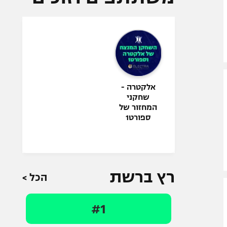
אלקטרה -
שחקני
המחזור של
ספורט1
רץ ברשת
הכל >
#1