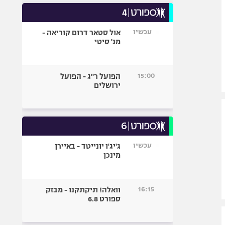
עכשיו
אול סטאר דרום קוריאה -
מנ' סיטי
15:00
הפועל ר"ג - הפועל
ירושלים
עכשיו
ג'יג'ו יונייטד - באיירן
מינכן
16:15
וואלה! תיקתקנו - מבזק
ספורט 6.8