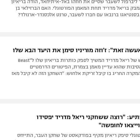
בק בריאל מדריד תחת המאמן הפורטוגלי. האם הברזילאי בן
עשה זאת": ז'וזה מוריניו סימן את היעד הבא שלו
המאמן החדש של ריאל מדריד המשיך לספק כותרות בריאיון שלו ל"Beast
Mod". הסיבות שהוא עדיין מאמן בצמרת, הפיטורים הדרמטיים
קרה החריג בו קיבל זריקת אלחוש: "השחקן הזה לא קיבל מאז
תיע: "רוצה ששחקני ריאל מדריד יפסידו
וייצאו לחופשה"
וגלי סיפק ריאיון מקיף בפודקאסט של שחקן העבר, התייחס
הפכה בסגל, הבהיר כי אינו מתכוון לוותר על הכוכבים הגדולים