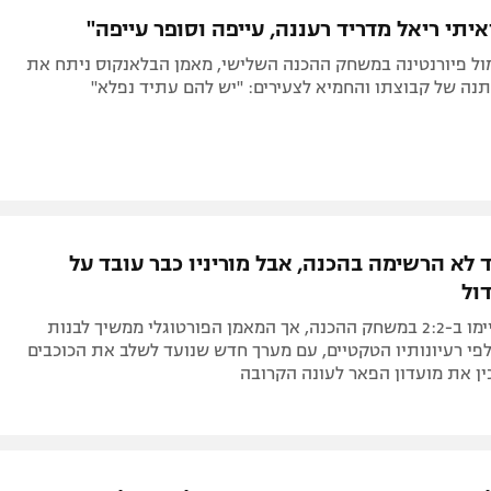
ראיתי ריאל מדריד רעננה, עייפה וסופר עייפה"
רי ה-2:2 מול פיורנטינה במשחק ההכנה השלישי, מאמן הבלאנקוס ניתח את
נה של קבוצתו והחמיא לצעירים: "יש להם עתיד נפלא"
 לא הרשימה בהכנה, אבל מוריניו כבר עובד על
ול
הבלאנקוס סיימו ב-2:2 במשחק ההכנה, אך המאמן הפורטוגלי ממשיך לבנות
פי רעיונותיו הטקטיים, עם מערך חדש שנועד לשלב את הכוכבים
ין את מועדון הפאר לעונה הקרובה
 מדריד: הפציעה שטרפה את הקלפים של מוריניו