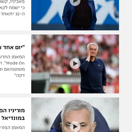
כי ישמח לקאמ
ה-32 יתאחד בסנטיאגו ברנבאו עם חברו לשעבר, טרנט אלכסנדר-ארנולד?
"יום אחד א
e On
מטוטנהאם והמ
דקה"
מוריניו הפ
במונדיאל 
המאמן הפורט
לשמועות על מ