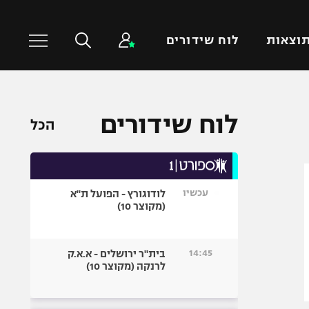
וצאות
לוח שידורים
כדורסל עולמי
ענפים נוספים
לוח שידורים
הכל
NBA
טניס
יורוליג
כדוריד
יורוקאפ
כדורעף
עכשיו
לודוגורץ - הפועל ת"א
שחייה
(מקוצר 10)
ג'ודו
אגרוף
14:45
בית"ר ירושלים - א.א.ק
לרנקה (מקוצר 10)
ספורט אולימפי
UFC
היאבקות WWE