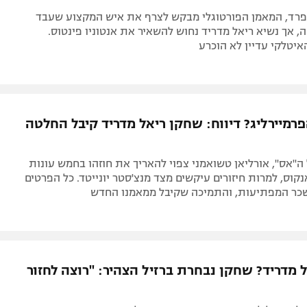
ספרד, המאמן הפורטוגלי מבקש לצרף את איש המקצוע שעבד
, אך נשיא ריאל מדריד נחוש להשאיר את אנטוניו פינטוס.
יטלקי עדיין לא הוכרע
רמיירליג? דיווח: שחקן ריאל מדריד קיבל החלטה
 ה"אס", אורליאן טשואמני צפוי להאריך את חוזהו בחמש עונות
קוס, למרות חיזורים עיקשים מצד מנצ'סטר יונייטד. כל הפרטים
כר המפתיעות, והתמיכה שקיבל ממאמנו החדש
 מדריד? שחקן נבחרת ברזיל הצהיר: "רוצה לחזור
 ליברפול לשעבר שסיים את חוזהו באל-איתיחאד, הודה בריאיון