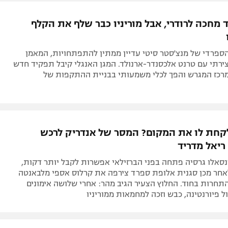
תל אביב
ליגה סינית
 מחכה לרודרי, אבל מוריניו כבר שלף את הקלף
חיפה
ליגה ברזילאית
באר שבע
ליגות נוספות
ספרדי של מנצ'סטר סיטי עדיין ממתין להתפתחויות, המאמן
תניה
ירתי עם טרנט אלכסנדר-ארנולד. המגן האנגלי קיבל תפקיד חדש
מרכז המגרש והפך לכלי משמעותי בבניית ההתקפות של
דה
לקחת לו את המקום? המסר של אנדריק לרכש
יאל מדריד
נסאלו גרסיה פתחה בפני הברזילאי אפשרות לקבל יותר דקות,
לאחר מכן סגנית אלופת ספרד צירפה את קרלוס אספי מלבאנטה
חרות בחוד. החלוץ הצעיר הגיב מהר: אחרי שלושה אימונים
 פיורנטינה, כבש וזכה למחמאות ממוריניו