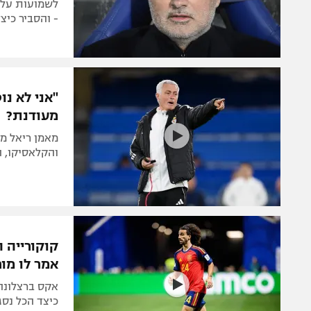
- והסביר כי
"אני לא נו
מעודנת?
מאמן ריאל מד
והקלאסיקו, ה
קוקורייה 
אמר לו מורי
אקס ברצלונה 
כיצד הכל נסג
נשארים מעט 