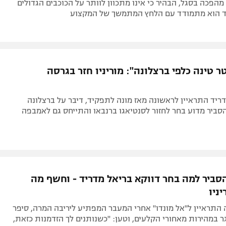
צד הוא מתמודד עם הלחץ המתמשך של המקצוע
טר טינה כלפי ברצלונה": מוריניו חזר בגרסה
ריד התראיין לראשונה מאז מונה לתפקיד, דיבר על ברצלונה
סביר מדוע בחר לחזור לסנטיאגו ברנבאו והתייחס גם לאמבפה
הסביר למה בחר דווקא בריאל מדריד - וחשף מה
ניו
התראיין ל"אל מונדו" אחרי המעבר המפתיע ליריבה המרה, סיפר
ר במהירות מאחורי הקלעים, וטען: "כשנותנים לך הזדמנות כזאת,
מאוד סימני שאלה"