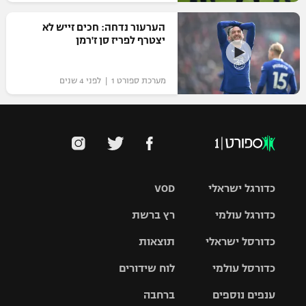
הערעור נדחה: חכים זייש לא
יצטרף לפריז סן ז'רמן
מערכת ספורט 1 | לפני 4 שנים
כדורגל ישראלי
VOD
כדורגל עולמי
רץ ברשת
ליגת העל
כדורסל ישראלי
תוצאות
ליגת
ליגה לאומית
האלופות
כדורסל עולמי
לוח שידורים
ליגת ווינר
סל
גביע הטוטו
ענפים נוספים
ברחבה
ליגה
NBA