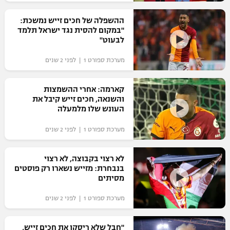
רשיון להקרנה פומבית לבית עסק
ההשפלה של חכים זייש נמשכת:
"במקום להסית נגד ישראל תלמד
הצטרפות לחבילת הערוצים
לבעוט"
מערכת ספורט 1 | לפני 2 שנים
לוח דרושים – ג'ובנט
תגיות
קארמה: אחרי ההשמצות
והשנאה, חכים זייש קיבל את
העונש שלו מלמעלה
המגזין
מערכת ספורט 1 | לפני 2 שנים
לא רצוי בקבוצה, לא רצוי
בנבחרת: מזייש נשארו רק פוסטים
מסיתים
מערכת ספורט 1 | לפני 2 שנים
"חבל שלא ריסקו את חכים זייש,