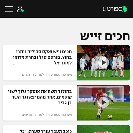
חכים זייש
כדורגל ישראלי
חכים זייש ואקס סביליה נותרו
בחוץ: פורסם סגל נבחרת מרוקו
למונדיאל
ליגת העל
כדורגל עולמי
מערכת ספורט 1 | לפני 2 חודשים
ליגה לאומית
ליגת האלופות
בהולנד השוו את אוסקר גלוך לשני
כדורסל ישראלי
קוסמים, אחד מהם יצא נגד השר
גביע הטוטו
בן גביר
ליגה אירופית
ליגת ווינר סל
ליגיונרים
כדורסל עולמי
מערכת ספורט 1 | לפני 4 חודשים
ליגה אנגלית
ליגה לאומית
גביע המדינה
NBA
כוכב העבר עורר סערה: "כל
ליגה גרמנית
ענפים נוספים