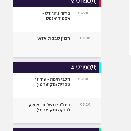
אופניים
עכשיו
בוקה ג'וניורס -
ספורט מוטורי
אסטודיאנטס
כדורמים
פוטבול אמריקאי NFL
05:30
מגזין סבב ה-WTA
בייסבול MLB
ספורט אתגרי
ואקסטרים
אומנויות לחימה
גיימינג E-Sports
עכשיו
מכבי חיפה - עירוני
טבריה (מקוצר 10)
05:20
בית"ר ירושלים - א.א.ק
לרנקה (מקוצר 10)