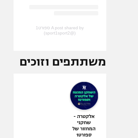
A post shared by ספורט1
(@sport1sport2)
משתתפים וזוכים
אלקטרה -
שחקני
המחזור של
ספורט1