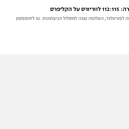
תל אביב
ליגה סינית
 על הקליפרס
חיפה
ליגה ברזילאית
ורטלנד, האלופה שבה למסלול הניצחונות. 32 לתומפסון
באר שבע
ליגות נוספות
תניה
דה