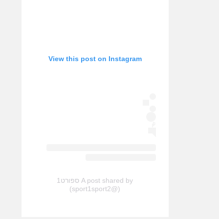
View this post on Instagram
A post shared by ספורט1
(@sport1sport2)