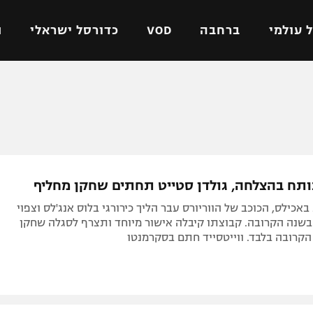
 עולמי
ברחבה
VOD
כדורסל ישראלי
ת
ל ישראלי
כדורגל עולמי
כדורסל ישראלי
על
ליגת האלופות
ליגת ווינר סל
אומית
ליגה אירופית
ליגה לאומית
וטו
ליגה אנגלית
כדורסל נשים
ותח בהצלחה, גולדן סטייט תחתים שחקן מחליף
ים
ליגה גרמנית
מכבי תל אביב
אכילס, הכוכב של הווריורס עבר הליך כירורגי בלוס אנג'לס וצפוי
מדינה
ליגה ספרדית
הפועל חולון
שנה הקרובה. קבוצתו קיבלה אישור מיוחד ותצרף לסגלה שחקן
הקרובה בלבד. ווייטסייד חתם בסקרמנטו
ישראל
ליגה איטלקית
הפועל ירושלים
יפה
ליגה צרפתית
דני אבדיה
רושלים
ליגה הולנדית
ל אביב
ליגה טורקית