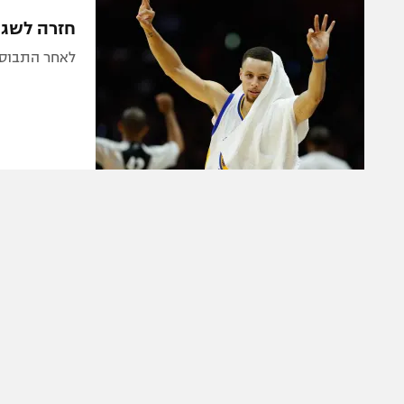
הפועל 
תקנון משתתפים וזוכים בפרסים
חזרה לשגרה: 112:115 לווריורס
הפועל 
תקנון עבור פעילות אלקטרה
לאחר התבוסה לפ
הפועל 
תקנון עבור פעילות ספורט 1 – "מרלן"
מכבי נ
טניס
בני יהו
גיימינג E-Sports
תנאי שימוש
מדיניות פרטיות
תקנון פעילות ספורט 1
רשיון להקרנה פומבית לבית עסק
הצטרפות לחבילת הערוצים
לוח דרושים – ג'ובנט
תגיות
המגזין