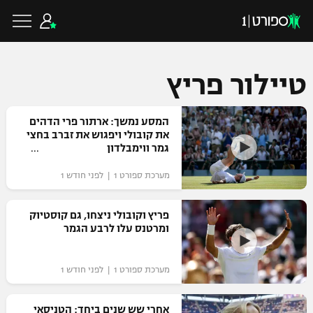
טיילור פריץ
כדורגל ישראלי
המסע נמשך: ארתור פרי הדהים
את קובולי ויפגוש את זברב בחצי
גמר ווימבלדון
ליגת העל
כדורגל עולמי
מערכת ספורט 1 | לפני חודש 1
ליגה לאומית
ליגת האלופות
פריץ וקובולי ניצחו, גם קוסטיוק
כדורסל ישראלי
ומרטנס עלו לרבע הגמר
גביע הטוטו
ליגה אירופית
ליגת ווינר סל
ליגיונרים
כדורסל עולמי
מערכת ספורט 1 | לפני חודש 1
ליגה אנגלית
ליגה לאומית
גביע המדינה
NBA
אחרי שש שנים ביחד: הטניסאי
ליגה גרמנית
ענפים נוספים