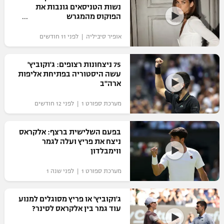
נשות הטניסאים גונבות את
הפוקוס מהמגרש
אופיר סיביליה | לפני 11 חודשים
75 ניצחונות רצופים: ג'וקוביץ'
עשה היסטוריה בפתיחת אליפות
ארה"ב
מערכת ספורט 1 | לפני 12 חודשים
בפעם השלישית ברצף: אלקראס
ניצח את פריץ ועלה לגמר
ווימבלדון
מערכת ספורט 1 | לפני שנה 1
ג'וקוביץ' או פריץ מסוגלים למנוע
עוד גמר בין אלקראס לסינר?