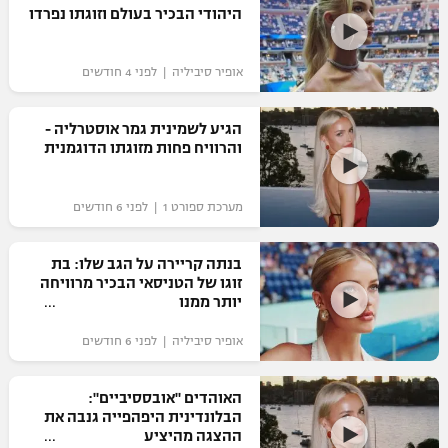
היהודי הבכיר בעולם וזוגתו נפרדו
כדורסל נשים
נבחרת ישראל
יורוליג
ליגה ספרדית
טניס
VOD
מכבי תל אביב
מכבי חיפה
אופיר סיביליה | לפני 4 חודשים
יורוקאפ
ליגה איטלקית
כדוריד
הפועל חולון
בית"ר ירושלים
הגיע לשמינית גמר אוסטרליה -
רץ ברשת
ליגה צרפתית
והרוויח פחות מזוגתו הדוגמנית
כדורעף
הפועל ירושלים
מכבי תל אביב
ליגה הולנדית
שחייה
תוצאות
מערכת ספורט 1 | לפני 6 חודשים
דני אבדיה
הפועל תל אביב
ליגה טורקית
ג'ודו
בנתה קריירה על הגב שלו: בת
הפועל חיפה
לוח שידורים
זוגו של הטניסאי הבכיר מרוויחה
ליגה סינית
אגרוף
יותר ממנו
הפועל באר שבע
ליגה ברזילאית
ברחבה
אופיר סיביליה | לפני 6 חודשים
ספורט אולימפי
מכבי נתניה
ליגות נוספות
UFC
האוהדים "אובססיביים":
"מעל הליגה" – פודקאסט
בני יהודה
הבלונדינית היפהפייה גנבה את
ההצגה מהיציע
היאבקות WWE