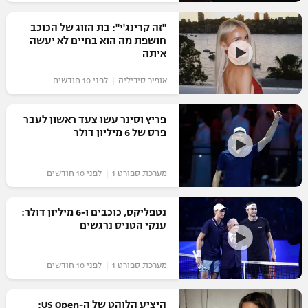
רשיון להקרנה פומבית לבית עסק
"זה קרינג'י": בת הזוג של הכוכב
חושפת מה הוא בחיים לא יעשה
הצטרפות לחבילת הערוצים
איתה
אופיר סיביליה | לפני 10 חודשים
לוח דרושים – ג'ובנט
תגיות
פריץ וסינר עשו צעד ראשון לעבר
פרס של 6 מיליון דולר
המגזין
מערכת ספורט 1 | לפני 10 חודשים
נטפליקס, כוכבים ו-6 מיליון דולר:
ענקי הטניס נרגשים
מערכת ספורט 1 | לפני 10 חודשים
היציע הלוהט של ה-US Open: