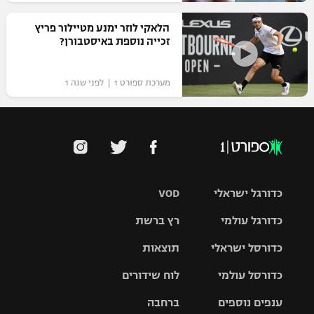
הלאקי לוזר ימנע מטיילור פריץ
זכייה נוספת באיסטבורן?
מערכת ספורט 1 | לפני שנה 1
כדורגל ישראלי
VOD
כדורגל עולמי
רץ ברשת
ליגת העל
כדורסל ישראלי
תוצאות
ליגת
ליגה לאומית
האלופות
כדורסל עולמי
לוח שידורים
ליגת ווינר
סל
גביע הטוטו
ענפים נוספים
ברחבה
ליגה
NBA