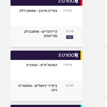
אופניים
עכשיו
באיירן מינכן - אסטון וילה
ספורט מוטורי
כדורמים
פוטבול אמריקאי NFL
13:50
היידנהיים - אוסנברוק
בייסבול MLB
(פריצות)
ישיר
ספורט אתגרי
ואקסטרים
אומנויות לחימה
גיימינג E-Sports
עכשיו
הפועל ת"א - קטוביץ
13:50
בית"ר ירושלים - אוסטריה
וינה