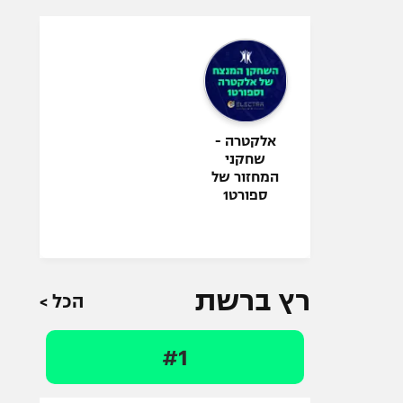
אלקטרה -
שחקני
המחזור של
ספורט1
רץ ברשת
הכל >
#1