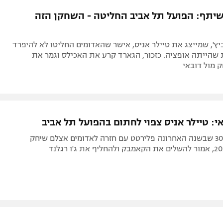
תל אביב
ליגה סינית
שיתף: הפועל תל אביב החליטה - השחקן הזה
חיפה
ליגה ברזילאית
באר שבע
ליגות נוספות
יץ', שמייצג את טיילר אניס, אישר שהאדומים החליטו לא להיפרד
תניה
 שהייתה אופציה. כזכור, הגארד קרע את האכילס וגמר את
 מול דובאי
דה
י: טיילר אניס צפוי לחתום בהפועל תל אביב
הגארד בן ה-30 שבשנה האחרונה פלירטט עם חזרה לאדומים אצלם שיחק