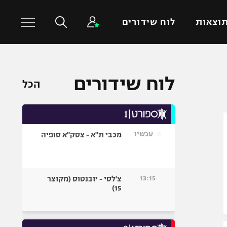
וצאות
לוח שידורים
כדורסל עולמי
ענפים נוספים
לוח שידורים
הכל
NBA
טניס
יורוליג
כדוריד
יורוקאפ
כדורעף
עכשיו
מכבי ת"א - צסק"א סופיה
שחייה
ג'ודו
אגרוף
13:15
צ'לסי - יובנטוס (מקוצר
15)
ספורט אולימפי
UFC
היאבקות WWE