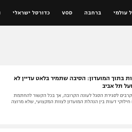
 עולמי
ברחבה
VOD
כדורסל ישראלי
ת
ל ישראלי
כדורגל עולמי
כדורסל ישראלי
על
ליגת האלופות
ליגת ווינר סל
אומית
ליגה אירופית
ליגה לאומית
וטו
ליגה אנגלית
כדורסל נשים
ות בתוך המועדון: הסיבה שתמיר בלאט עדיין לא
ים
ליגה גרמנית
מכבי תל אביב
ל תל אביב
מדינה
ליגה ספרדית
הפועל חולון
רבים לסגירת הסגל לעונה הקרובה, אך בכל הקשור להחתמת
ישראל
ליגה איטלקית
הפועל ירושלים
חילוקי דעות בין הנהלת המועדון לצוות המקצועי, שלא מרוצה
יפה
ליגה צרפתית
דני אבדיה
רושלים
ליגה הולנדית
ל אביב
ליגה טורקית