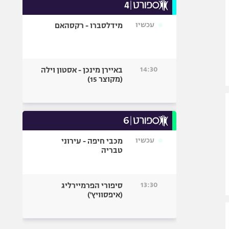
עכשיו
מידלסברו - רקסהאם
14:30
באיירן מינכן - אסטון וילה
(מקוצר 15)
עכשיו
מכבי חיפה - עירוני
טבריה
13:30
סיפורי הפרמיירליג
(איפסוויץ')