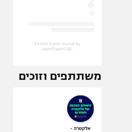
A post shared by ספורט1
(@sport1sport2)
משתתפים וזוכים
אלקטרה -