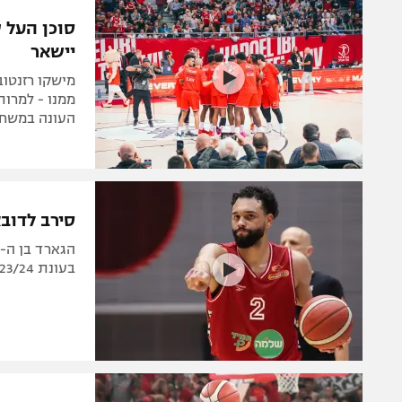
הפועל 
תקנון משתתפים וזוכים בפרסים
סוכן העל 
הפועל 
יישאר
תקנון עבור פעילות אלקטרה
הפועל 
תקנון עבור פעילות ספורט 1 – "מרלן"
מישקו רזנטוב
מכבי נ
ממנו - למרות
טניס
העונה במשחק
בני יהו
גיימינג E-Sports
תנאי שימוש
סירב לדובא
מדיניות פרטיות
תקנון פעילות ספורט 1
בעונת 2023/24, אמור להשלים את הקאמבק ולהחליף את ג'ו רגלנד
רשיון להקרנה פומבית לבית עסק
הצטרפות לחבילת הערוצים
לוח דרושים – ג'ובנט
תגיות
המגזין