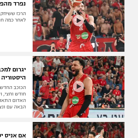
נפרד מהפוע
הרכז ששיחק ב
לאחר כמה חוד
יגרום למכ
היסטוריה
הכוכב החדש 
חודש וחצי, ו
האדום התאהב
הבאה עם ונצ
אם אניס יע