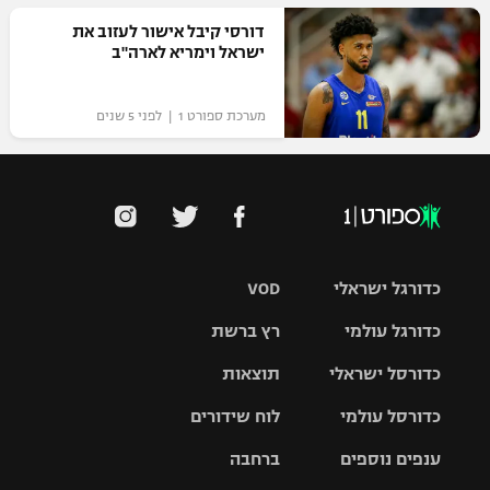
דורסי קיבל אישור לעזוב את
ישראל וימריא לארה"ב
מערכת ספורט 1 | לפני 5 שנים
כדורגל ישראלי
VOD
כדורגל עולמי
רץ ברשת
ליגת העל
כדורסל ישראלי
תוצאות
ליגת
ליגה לאומית
האלופות
כדורסל עולמי
לוח שידורים
ליגת ווינר
סל
גביע הטוטו
ענפים נוספים
ברחבה
ליגה
NBA
אירופית