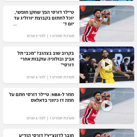
רשיון להקרנה פומבית לבית עסק
טיילר דורסי הפך שחקן חופשי,
יוכל לחתום בקבוצת יורוליג עד
הצטרפות לחבילת הערוצים
יום ד'
מערכת ספורט 1 | לפני 3 שנים
לוח דרושים – ג'ובנט
תגיות
בקרוב שוב בצהוב? "מכבי תל
אביב ובולוניה עוקבות אחרי
דורסי"
המגזין
מערכת ספורט 1 | לפני 4 שנים
חוזר ל-NBA: טיילר דורסי חתם על
חוזה דו כיווני בדאלאס
מערכת ספורט 1 | לפני 4 שנים
חובר לדונצ'יץ'? דורסי הודיע