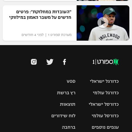
"העובדות במחלוקת": פרטים
חדשים על משבר האמון במילווקי
מערכת ספורט 1 | לפני 4 חודשים
כדורגל ישראלי
VOD
כדורגל עולמי
רץ ברשת
ליגת העל
כדורסל ישראלי
תוצאות
ליגת
ליגה לאומית
האלופות
כדורסל עולמי
לוח שידורים
ליגת ווינר
סל
גביע הטוטו
ענפים נוספים
ברחבה
ליגה
NBA