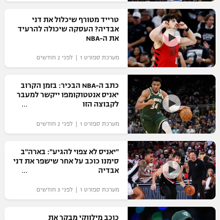
רשיון להקרנה פומבית לבית עסק
טרייד מטורף שיכלול את דני
אבדיה? העסקה שיכולה להרעיד
הצטרפות לחבילת הערוצים
את ה-NBA
מערכת ספורט 1 | לפני 2 חודשים
לוח דרושים – ג'ובנט
תגיות
כתב ה-NBA הבכיר: בזמן הקרוב
יאניס אנטטוקומפו ייקשר למעבר
לקבוצה הזו
המגזין
מערכת ספורט 1 | לפני 2 חודשים
"יאניס לא צפוי להגיע": בארה"ב
סימנו כוכב על אחר שישפר את דני
אבדיה
מערכת ספורט 1 | לפני 3 חודשים
כוכב מילווקי מבקר את