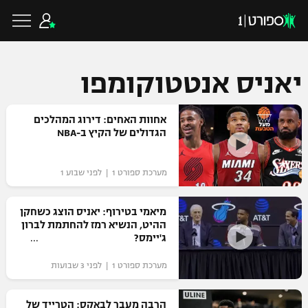
יאניס אנטטוקומפו
כדורגל ישראלי
אחוות האחים: דירוג המהלכים
הגדולים של הקיץ ב-NBA
ליגת העל
כדורגל עולמי
מערכת ספורט 1 | לפני שבוע 1
ליגה לאומית
ליגת האלופות
מיאמי בטירוף: יאניס הוצג כשחקן
כדורסל ישראלי
ההיט, הנשיא רמז להחתמת לברון
גביע הטוטו
ג'יימס?
ליגה אירופית
ליגת ווינר סל
ליגיונרים
כדורסל עולמי
מערכת ספורט 1 | לפני 3 שבועות
ליגה אנגלית
ליגה לאומית
גביע המדינה
NBA
הרבה מעבר לבאקס: הטרייד של
ליגה גרמנית
ענפים נוספים