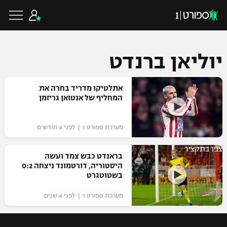
יוליאן ברנדט
כדורגל ישראלי
אתלטיקו מדריד בחרה את
המחליף של אנטואן גריזמן
ליגת העל
כדורגל עולמי
מערכת ספורט 1 | לפני 4 חודשים
ליגה לאומית
צפו בתקציר
ליגת האלופות
בראנדט כבש צמד ועשה
כדורסל ישראלי
היסטוריה, דורטמונד ניצחה 0:2
גביע הטוטו
בשטוטגרט
ליגה אירופית
ליגת ווינר סל
ליגיונרים
כדורסל עולמי
מערכת ספורט 1 | לפני 4 שנים
ליגה אנגלית
ליגה לאומית
גביע המדינה
NBA
ליגה גרמנית
ענפים נוספים