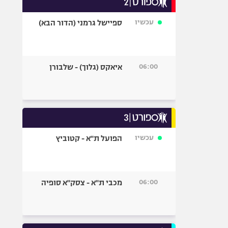
אופניים
עכשיו
ספיישל גרמני (הדור הבא)
ספורט מוטורי
כדורמים
פוטבול אמריקאי NFL
06:00
איאקס (גלוך) - שלבורן
בייסבול MLB
ספורט אתגרי
ואקסטרים
אומנויות לחימה
גיימינג E-Sports
עכשיו
הפועל ת"א - קטוביץ
06:00
מכבי ת"א - צסק"א סופיה