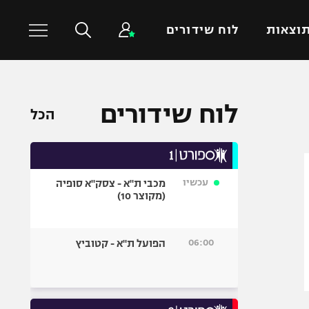
וצאות
לוח שידורים
כדורסל עולמי
ענפים נוספים
לוח שידורים
הכל
NBA
טניס
יורוליג
כדוריד
יורוקאפ
כדורעף
עכשיו
מכבי ת"א - צסק"א סופיה
שחייה
(מקוצר 10)
ג'ודו
אגרוף
06:00
הפועל ת"א - קטוביץ
ספורט אולימפי
UFC
היאבקות WWE