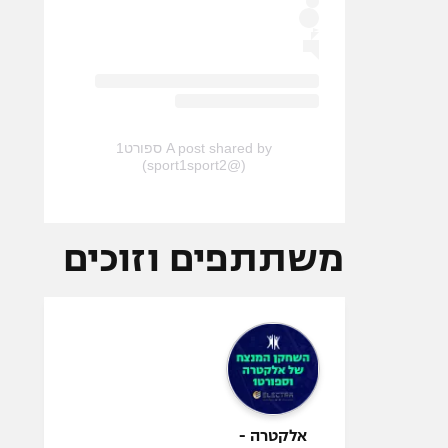
A post shared by ספורט1
(@sport1sport2)
משתתפים וזוכים
אלקטרה -