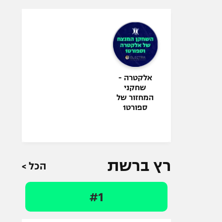
אלקטרה -
שחקני
המחזור של
ספורט1
רץ ברשת
הכל >
#1