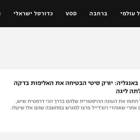
 עולמי
ברחבה
VOD
כדורסל ישראלי
ת
ל ישראלי
כדורגל עולמי
כדורסל ישראלי
על
ליגת האלופות
ליגת ווינר סל
אומית
ליגה אירופית
ליגה לאומית
וטו
ליגה אנגלית
כדורסל נשים
באנגליה: יורק סיטי הבטיחה את האליפות בדקה
ים
ליגה גרמנית
מכבי תל אביב
מדינה
ליגה ספרדית
הפועל חולון
 חתמו את העונה ההיסטורית שלהם בדרך הכי דרמטית שיש,
ישראל
ליגה איטלקית
הפועל ירושלים
 אחרי שאוהדי רוצ'דייל פרצו למגרש במחשבה שהם אלו שיעלו.
יפה
ליגה צרפתית
דני אבדיה
רושלים
ליגה הולנדית
ל אביב
ליגה טורקית