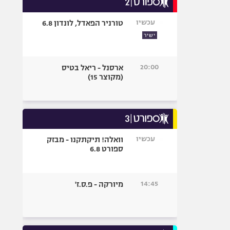
אופניים
עכשיו
טורניר הפאדל, לונדון 6.8
ספורט מוטורי
ישיר
כדורמים
פוטבול אמריקאי NFL
20:00
ארסנל - ריאל בטיס
בייסבול MLB
(מקוצר 15)
ספורט אתגרי
ואקסטרים
אומנויות לחימה
גיימינג E-Sports
עכשיו
וואלה! תיקתקנו - מבזק
ספורט 6.8
14:45
מיורקה - פ.ס.ז'