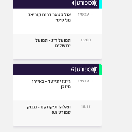
עכשיו
אול סטאר דרום קוריאה -
מנ' סיטי
15:00
הפועל ר"ג - הפועל
ירושלים
עכשיו
ג'יג'ו יונייטד - באיירן
מינכן
16:15
וואלה! תיקתקנו - מבזק
ספורט 6.8