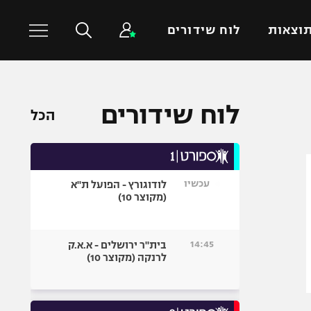
וצאות
לוח שידורים
כדורסל עולמי
ענפים נוספים
לוח שידורים
הכל
NBA
טניס
יורוליג
כדוריד
יורוקאפ
כדורעף
עכשיו
לודוגורץ - הפועל ת"א
שחייה
(מקוצר 10)
ג'ודו
אגרוף
14:45
בית"ר ירושלים - א.א.ק
לרנקה (מקוצר 10)
ספורט אולימפי
UFC
היאבקות WWE