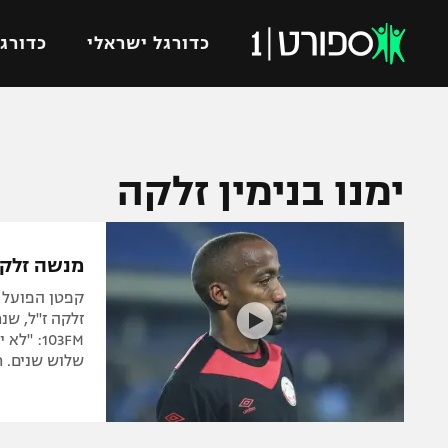
כדורגל ישראלי
כדורגל
VOD
כדורג
ימנו בנימין זלקה
רץ ברשת
ליגת ה
ליגה ל
תוצאות
גביע הט
מנשה זלקה
לוח שידורים
ליגיונר
קפטן הפועל 
ברחבה
גביע ה
זלקה ז"ל, שנ
103FM: 
נבחרת 
"מעל הליגה" – פודקאסט
שלוש שנים. רצח זה מ
מכבי ח
"מחצית בשכונה" – פודקאסט
בית"ר י
משתתפים וזוכים בפרסים
מכבי ת