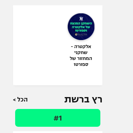
אלקטרה -
שחקני
המחזור של
ספורט1
רץ ברשת
הכל >
#1