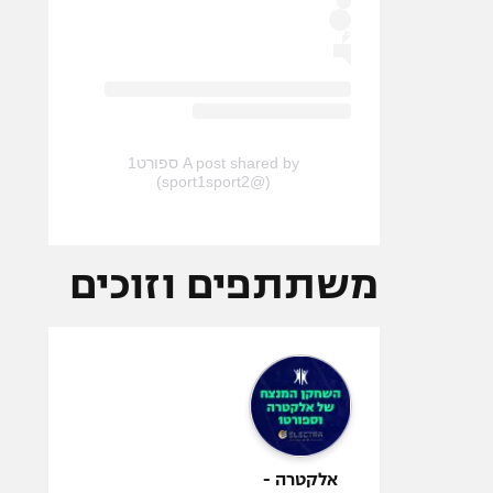
A post shared by ספורט1
(@sport1sport2)
משתתפים וזוכים
אלקטרה -