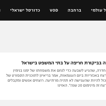
 עולמי
ברחבה
VOD
כדורסל ישראלי
ת
ל ישראלי
כדורגל עולמי
כדורסל ישראלי
על
ליגת האלופות
ליגת ווינר סל
אומית
ליגה אירופית
ליגה לאומית
וטו
ליגה אנגלית
כדורסל נשים
 בביקורת חריפה על בתי המשפט בישראל
ים
ליגה גרמנית
מכבי תל אביב
חדרה, שהגיע לשבעה כדי לנחם את משפחתו של ימנו בנימין
מדינה
ליגה ספרדית
הפועל חולון
רצח באכזריות ביום העצמאות, אמר בריאיון לתוכנית הספורט של
"לא יכול להיות שהענישה לא תהיה מרתיעה. רוצחים אנשים ומקבלים
ישראל
ליגה איטלקית
הפועל ירושלים
ינימום 20 שנה". האזינו
יפה
ליגה צרפתית
דני אבדיה
רושלים
ליגה הולנדית
ל אביב
ליגה טורקית