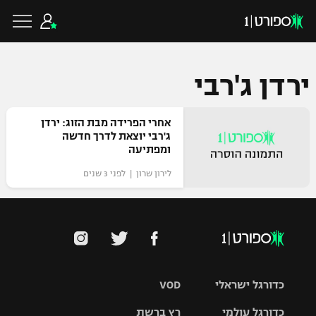
ירדן ג'רבי
כדורגל ישראלי
אחרי הפרידה מבת הזוג: ירדן
ג'רבי יוצאת לדרך חדשה
ומפתיעה
ליגת העל
כדורגל עולמי
לירון שרון | לפני 3 שנים
ליגה לאומית
ליגת האלופות
כדורסל ישראלי
גביע הטוטו
ליגה אירופית
ליגת ווינר סל
ליגיונרים
כדורסל עולמי
ליגה אנגלית
כדורגל ישראלי
VOD
ליגה לאומית
גביע המדינה
NBA
כדורגל עולמי
רץ ברשת
ליגה גרמנית
ענפים נוספים