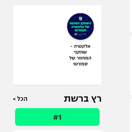
אלקטרה -
שחקני
המחזור של
ספורט1
רץ ברשת
הכל >
#1