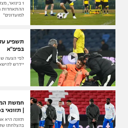
1 בינואר, מ
ההתאחדות מא
למועדונים"
תשפיע על 
בפיפ"א
לפי הצעה שת
יידרש להישא
חמשת המאכ
| תזונאי בכ
תזונה היא אח
בהצלחתו של כ