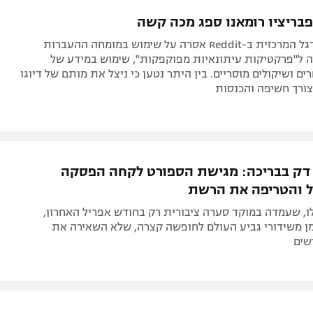
תל אביב
ליגה סינית
פבריציו רומאנו ספג מכה קשה
חיפה
ליגה ברזילאית
קהילת הכדורגל המרכזית ב-Reddit אסרה על שימוש במומחה ההעברות
באר שבע
ליגות נוספות
ה ל"פרקטיקות עיתונאיות מפוקפקות", שימוש במידע של
ים ושיקולים מוסריים. בין היתר נטען כי ניצל את מותם של דיוגו
תניה
לצורך חשיפה והכנסות
דה
 דק בבריכה: מגישת הספורט לקחה הפסקה
 והטריפה את הרשת
לו, שעמדה במוקד סערה ציבורית רק בחודש אפריל האחרון,
ן משידורי גביע העולם לחופשה קצרה, שלא השאירה את
שים