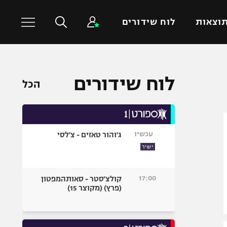
וצאות
לוח שידורים
כדורסל עולמי
ענפים נוספים
לוח שידורים
הכל
NBA
טניס
יורוליג
כדוריד
יורוקאפ
כדורעף
עכשיו
ג'והור טאזים - צ'לסי
שחייה
ישיר
ג'ודו
אגרוף
17:00
קולצ'סטר - סאותהמפטון
(פרץ) (מקוצר 15)
ספורט אולימפי
UFC
היאבקות WWE