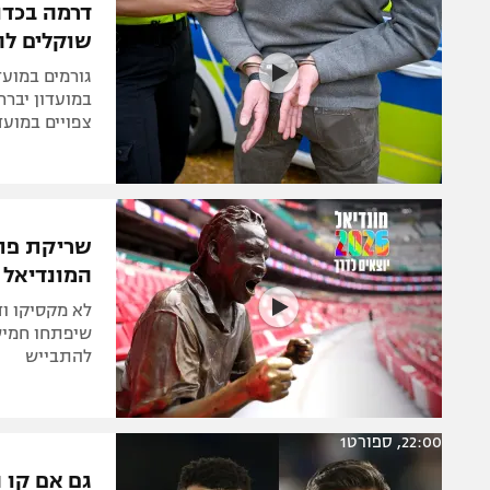
דרמה בכדו
שוקלים לה
גורמים במוע
במועדון יברר
צפויים במועד
שריקת פתי
המונדיאל
לא מקסיקו ו
שיפתחו חמיש
להתבייש
22:00, ספורט1
גם אם קו ה