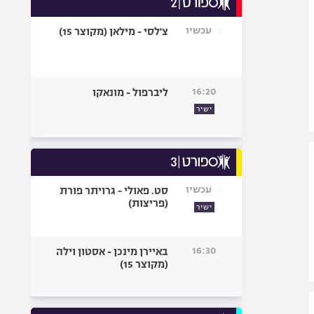
אופניים
עכשיו
צ'לסי - מילאן (מקוצר 15)
ספורט מוטורי
כדורמים
פוטבול אמריקאי NFL
16:20
ליברפול - מונאקו
בייסבול MLB
ישיר
ספורט אתגרי
ואקסטרים
אומנויות לחימה
גיימינג E-Sports
עכשיו
סט. פאולי - גרויתר פורת
(פריצות)
ישיר
16:30
באיירן מינכן - אסטון וילה
(מקוצר 15)