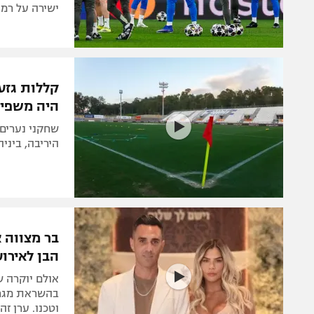
ישירה על רמו
קללות גזע
היה משפיל
שחקני נערים 
היריבה, ביניה
בר מצווה א
הבן לאירוע
אולם יוקרה 
בהשראת מגרש
וטכנו. ערן ז