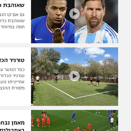
שאוהבת כד
גם אם קו הנב
שאוהבת כדורגל
חמה במיוחד
טורניר הכד
כפר הנוער עי
טורניר הכדור
אחייניתו נו
מסורת ההנצ
מאמן נבחר
באמבולנס