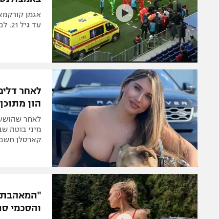
אגמן קורקמא
עד גיל 21. לפי הדיווחים, מצבו התייצב והוא בהכרה בבית החולים
לאחר דלי
הון מתוכן 
לאחר שהושעת
קארסלן חשפה
"המאהבת ש
והסכמי סו