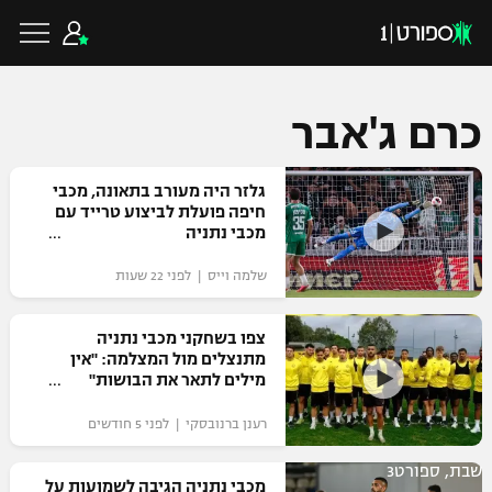
כרם ג'אבר
כדורגל ישראלי
גלזר היה מעורב בתאונה, מכבי
חיפה פועלת לביצוע טרייד עם
מכבי נתניה
ליגת העל
כדורגל עולמי
שלמה וייס | לפני 22 שעות
ליגה לאומית
ליגת האלופות
צפו בשחקני מכבי נתניה
כדורסל ישראלי
מתנצלים מול המצלמה: "אין
גביע הטוטו
מילים לתאר את הבושות"
ליגה אירופית
ליגת ווינר סל
ליגיונרים
כדורסל עולמי
רענן ברנובסקי | לפני 5 חודשים
ליגה אנגלית
ליגה לאומית
גביע המדינה
שבת, ספורט3
NBA
מכבי נתניה הגיבה לשמועות על
ליגה גרמנית
ענפים נוספים