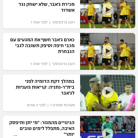
מכירת ג'אבר, שלא ישחק נגד
כדורסל נשים
נבחרת ישראל
אשדוד
יורוליג
ליגה ספרדית
טניס
VOD
מכבי תל אביב
מכבי חיפה
רענן ברנובסקי | לפני שנה 1
יורוקאפ
ליגה איטלקית
כדוריד
הפועל חולון
בית"ר ירושלים
כארם ג'אבר חשף את המגעים עם
רץ ברשת
ליגה צרפתית
מכבי חיפה וסיפק תשובה לגבי
כדורעף
הפועל ירושלים
הנבחרת
מכבי תל אביב
ליגה הולנדית
שחייה
תוצאות
רענן ברנובסקי | לפני שנה 1
דני אבדיה
הפועל תל אביב
ליגה טורקית
ג'ודו
במהלך דקת הדומיה לפני
הפועל חיפה
לוח שידורים
בית"ר-נתניה: קריאות גזעניות
ליגה סינית
אגרוף
לג'אבר
הפועל באר שבע
ליגה ברזילאית
ברחבה
מערכת ספורט 1 | לפני 3 שנים
ספורט אולימפי
מכבי נתניה
ליגות נוספות
UFC
הגינויים מהמגזר: "מי יתן ותיפסק
"מעל הליגה" – פודקאסט
בני יהודה
האיבה, מתפלל לימים טובים
יותר"
היאבקות WWE