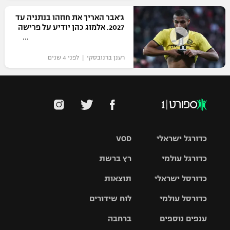
רשיון להקרנה פומבית לבית עסק
ג'אבר האריך את חוזהו בנתניה עד
2027. אלמוג כהן יודיע על פרישה
הצטרפות לחבילת הערוצים
רענן ברנובסקי | לפני 4 שנים
לוח דרושים – ג'ובנט
תגיות
המגזין
כדורגל ישראלי
VOD
כדורגל עולמי
רץ ברשת
ליגת העל
כדורסל ישראלי
תוצאות
ליגת
ליגה לאומית
האלופות
כדורסל עולמי
לוח שידורים
ליגת ווינר
סל
גביע הטוטו
ענפים נוספים
ברחבה
ליגה
NBA
אירופית