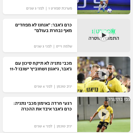
"מחצית בשכונה" – פודקאסט
מערכת ספורט 1 | לפני 3 שנים
אופניים
כרם ג'אבר: "אנחנו לא מפחדים
ספורט מוטורי
משתתפים וזוכים בפרסים
מאף נבחרת בעולם"
כדורמים
תקנון משתתפים וזוכים בפרסים
שלמה וייס | לפני 3 שנים
טניס
פוטבול אמריקאי NFL
תקנון עבור פעילות אלקטרה
מכבי נתניה לא תיקח סיכון עם
גיימינג E-Sports
ג'אבר, גיאגון ושחוביץ' ישובו ל-11
בייסבול MLB
תקנון עבור פעילות ספורט 1 – "מרלן"
ספורט אתגרי ואקסטרים
יניב טוכמן | לפני 4 שנים
תנאי שימוש
אומנויות לחימה
צפו בתקציר
רגעי חרדה באימון מכבי נתניה:
מדיניות פרטיות
כרם ג'אבר איבד את ההכרה
גיימינג E-Sports
תקנון פעילות ספורט 1
יניב טוכמן | לפני 4 שנים