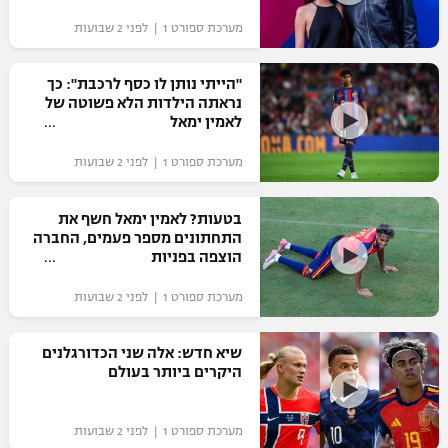
"מחצית בשכונה" – פודקאסט
מערכת ספורט 1 | לפני 2 שבועות
אופניים
"הייתי נותן לו כסף לרכבת": כך
ספורט מוטורי
משתתפים וזוכים בפרסים
נראתה הילדות הלא פשוטה של
לאמין ימאל
כדורמים
תקנון משתתפים וזוכים בפרסים
טניס
מערכת ספורט 1 | לפני 2 שבועות
פוטבול אמריקאי NFL
תקנון עבור פעילות אלקטרה
בטעות? לאמין ימאל חשף את
גיימינג E-Sports
בייסבול MLB
התחתונים מספר פעמים, החברה
תקנון עבור פעילות ספורט 1 – "מרלן"
הוצפה בפניות
ספורט אתגרי ואקסטרים
תנאי שימוש
מערכת ספורט 1 | לפני 2 שבועות
אומנויות לחימה
שיא חדש: אלה שני הכדורגלנים
מדיניות פרטיות
היקרים ביותר בעולם
גיימינג E-Sports
תקנון פעילות ספורט 1
מערכת ספורט 1 | לפני 2 שבועות