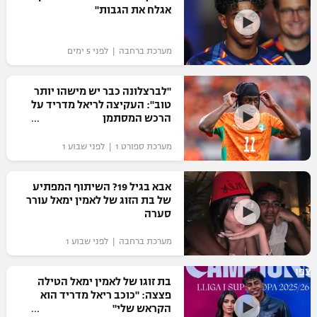
אגלח את הגבות"
כדורסל נשים
נבחרת ישראל
יורוליג
ליגה ספרדית
טניס
VOD
מכבי תל אביב
מכבי חיפה
מערכת ברחבה | לפני 5 ימים
יורוקאפ
ליגה איטלקית
כדוריד
הפועל חולון
בית"ר ירושלים
"לברצלונה כבר יש מישהו יותר
רץ ברשת
ליגה צרפתית
טוב": העקיצה לריאל מדריד על
כדורעף
הפועל ירושלים
הרכש המסתמן
מכבי תל אביב
ליגה הולנדית
שחייה
תוצאות
מערכת ספורט 1 | לפני שבוע 1
דני אבדיה
הפועל תל אביב
ליגה טורקית
ג'ודו
אבא בגיל 19? השיתוף המפתיע
הפועל חיפה
לוח שידורים
של בת הזוג של לאמין ימאל עורר
ליגה סינית
אגרוף
סערה
הפועל באר שבע
ליגה ברזילאית
ברחבה
מערכת ברחבה | לפני שבוע 1
ספורט אולימפי
מכבי נתניה
ליגות נוספות
צפו
UFC
בת זוגו של לאמין ימאל הטילה
"מעל הליגה" – פודקאסט
בני יהודה
פצצה: "כוכב ריאל מדריד הוא
הקראש שלי"
היאבקות WWE