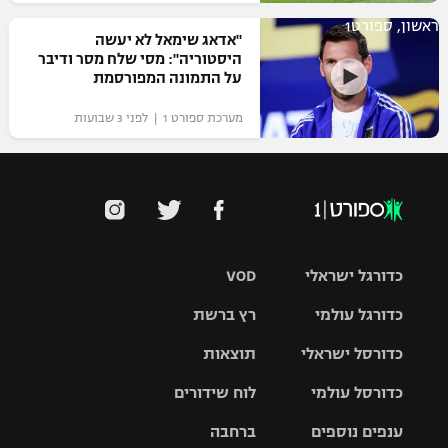
ראשון, ספורט1
"אדאג שימאל לא יעשה
היסטוריה": מסי שלח מסר ודיבר
על התמונה המפורסמת
מערכת ספורט 1 | לפני 3 שבועות
כדורגל ישראלי
VOD
כדורגל עולמי
רץ ברשת
ליגת העל
כדורסל ישראלי
תוצאות
ליגת
ליגה לאומית
האלופות
כדורסל עולמי
לוח שידורים
ליגת ווינר
סל
גביע הטוטו
ענפים נוספים
ברחבה
ליגה
NBA