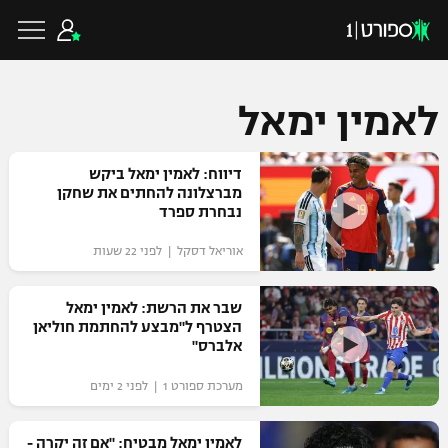
לאמין ימאל
כדורגל ישראלי
דיווח: לאמין ימאל ביקש
מברצלונה להחתים את שחקן
נבחרת ספרד
ליגת העל
כדורגל עולמי
אוריאל דסקל | לפני 22 שעות
ליגה לאומית
ליגת האלופות
שבר את הרשת: לאמין ימאל
כדורסל ישראלי
הצטרף ל"מבצע להחתמת חוליאן
גביע הטוטו
אלברס"
ליגה אירופית
ליגת ווינר סל
ליגיונרים
כדורסל עולמי
מערכת ספורט 1 | לפני 2 ימים
ליגה אנגלית
ליגה לאומית
גביע המדינה
NBA
לאמין ימאל מבטיח: "אם זה יקרה -
ליגה גרמנית
ענפים נוספים