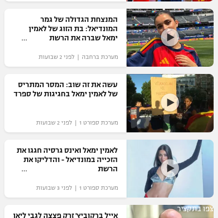
רשיון להקרנה פומבית לבית עסק
המנצחת הגדולה של גמר
המונדיאל: בת הזוג של לאמין
הצטרפות לחבילת הערוצים
ימאל שברה את הרשת
מערכת ברחבה | לפני 2 שבועות
לוח דרושים – ג'ובנט
תגיות
עשה את זה שוב: המסר המתריס
של לאמין ימאל בחגיגות של ספרד
המגזין
מערכת ספורט 1 | לפני 2 שבועות
לאמין ימאל ואינס גרסיה חגגו את
הזכייה במונדיאל - והדליקו את
הרשת
מערכת ספורט 1 | לפני 3 שבועות
צפו בתקציר
אייל ברקוביץ' זרק פצצה לגבי ליאו