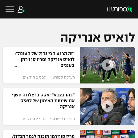
לואיס אנריקה
כדורגל ישראלי
"זה הרגע הכי גדול של העונה":
לואיס אנריקה ופריז סן ז'רמן
בעננים
ליגת העל
כדורגל עולמי
מערכת ספורט 1 | לפני 2 חודשים
ליגה לאומית
ליגת האלופות
"כמו בצבא": אקס ברצלונה חשף
כדורסל ישראלי
את שיטות האימון של לואיס
גביע הטוטו
אנריקה
ליגה אירופית
ליגת ווינר סל
ליגיונרים
כדורסל עולמי
מערכת ספורט 1 | לפני 2 חודשים
ליגה אנגלית
ליגה לאומית
גביע המדינה
NBA
פריז סן ז'רמן מוכנה לגמר הגדול:
ליגה גרמנית
ענפים נוספים