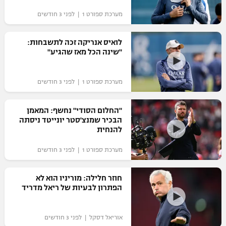
"מחצית בשכונה" – פודקאסט
מערכת ספורט 1 | לפני 3 חודשים
אופניים
לואיס אנריקה זכה לתשבחות:
ספורט מוטורי
משתתפים וזוכים בפרסים
"שינה הכל מאז שהגיע"
כדורמים
תקנון משתתפים וזוכים בפרסים
טניס
מערכת ספורט 1 | לפני 3 חודשים
פוטבול אמריקאי NFL
תקנון עבור פעילות אלקטרה
"החלום הסודי" נחשף: המאמן
גיימינג E-Sports
בייסבול MLB
הבכיר שמנצ'סטר יונייטד ניסתה
תקנון עבור פעילות ספורט 1 – "מרלן"
להנחית
ספורט אתגרי ואקסטרים
תנאי שימוש
מערכת ספורט 1 | לפני 3 חודשים
אומנויות לחימה
חוזר חלילה: מוריניו הוא לא
מדיניות פרטיות
הפתרון לבעיות של ריאל מדריד
גיימינג E-Sports
תקנון פעילות ספורט 1
אוריאל דסקל | לפני 3 חודשים