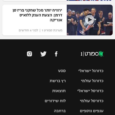
ירוויח יותר מכל שחקני פריז סן
ז'רמן: הצעת הענק ללואיס
אנריקה
מערכת ספורט 1 | לפני 4 חודשים
כדורגל ישראלי
VOD
כדורגל עולמי
רץ ברשת
ליגת העל
כדורסל ישראלי
תוצאות
ליגת
ליגה לאומית
האלופות
כדורסל עולמי
לוח שידורים
ליגת ווינר
סל
גביע הטוטו
ענפים נוספים
ברחבה
ליגה
NBA