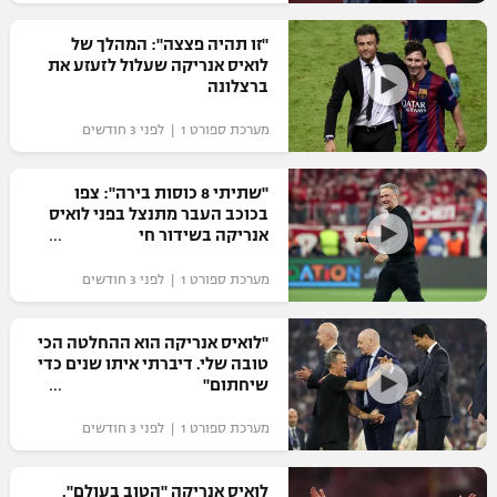
רשיון להקרנה פומבית לבית עסק
"זו תהיה פצצה": המהלך של
לואיס אנריקה שעלול לזעזע את
הצטרפות לחבילת הערוצים
ברצלונה
מערכת ספורט 1 | לפני 3 חודשים
לוח דרושים – ג'ובנט
תגיות
"שתיתי 8 כוסות בירה": צפו
בכוכב העבר מתנצל בפני לואיס
אנריקה בשידור חי
המגזין
מערכת ספורט 1 | לפני 3 חודשים
"לואיס אנריקה הוא ההחלטה הכי
טובה שלי. דיברתי איתו שנים כדי
שיחתום"
מערכת ספורט 1 | לפני 3 חודשים
לואיס אנריקה "הטוב בעולם".