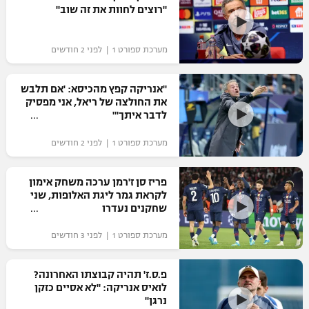
"רוצים לחוות את זה שוב"
כדורסל נשים
נבחרת ישראל
יורוליג
ליגה ספרדית
טניס
VOD
מכבי תל אביב
מכבי חיפה
מערכת ספורט 1 | לפני 2 חודשים
יורוקאפ
ליגה איטלקית
כדוריד
הפועל חולון
בית"ר ירושלים
"אנריקה קפץ מהכיסא: 'אם תלבש
רץ ברשת
ליגה צרפתית
את החולצה של ריאל, אני מפסיק
כדורעף
הפועל ירושלים
לדבר איתך'"
מכבי תל אביב
ליגה הולנדית
שחייה
תוצאות
מערכת ספורט 1 | לפני 2 חודשים
דני אבדיה
הפועל תל אביב
ליגה טורקית
ג'ודו
פריז סן ז'רמן ערכה משחק אימון
הפועל חיפה
לוח שידורים
לקראת גמר ליגת האלופות, שני
ליגה סינית
אגרוף
שחקנים נעדרו
הפועל באר שבע
ליגה ברזילאית
ברחבה
מערכת ספורט 1 | לפני 3 חודשים
ספורט אולימפי
מכבי נתניה
ליגות נוספות
UFC
פ.ס.ז' תהיה קבוצתו האחרונה?
"מעל הליגה" – פודקאסט
בני יהודה
לואיס אנריקה: "לא אסיים כזקן
נרגן"
היאבקות WWE