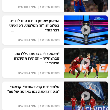
מערכת ספורט 1 | לפני 3 חודשים
המאמן שסימן פייבורטית לזכייה
באלופות: "זה מפלצתי, לא ראיתי
דבר כזה"
מערכת ספורט 1 | לפני 4 חודשים
"מאסטרו": בצרפת היללו את
קברצחליה - והזהירו מהיתרון
השברירי
מערכת ספורט 1 | לפני 4 חודשים
סלוט: "הם קרעו אותנו". קראגר:
"פ.ס.ז' נראתה כמו בארסה של פפ"
מערכת ספורט 1 | לפני 4 חודשים