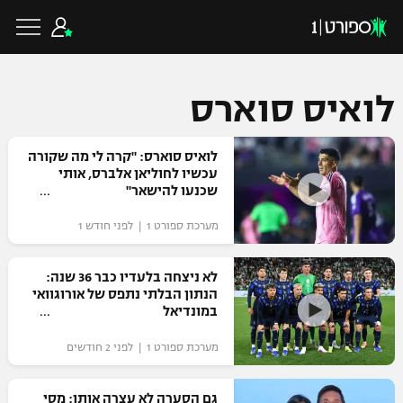
לואיס סוארס
כדורגל ישראלי
לואיס סוארס: "קרה לי מה שקורה
עכשיו לחוליאן אלברס, אותי
שכנעו להישאר"
ליגת העל
כדורגל עולמי
מערכת ספורט 1 | לפני חודש 1
ליגה לאומית
ליגת האלופות
לא ניצחה בלעדיו כבר 36 שנה:
כדורסל ישראלי
הנתון הבלתי נתפס של אורוגוואי
גביע הטוטו
במונדיאל
ליגה אירופית
ליגת ווינר סל
ליגיונרים
כדורסל עולמי
מערכת ספורט 1 | לפני 2 חודשים
ליגה אנגלית
ליגה לאומית
גביע המדינה
NBA
גם הסערה לא עצרה אותו: מסי
ליגה גרמנית
ענפים נוספים