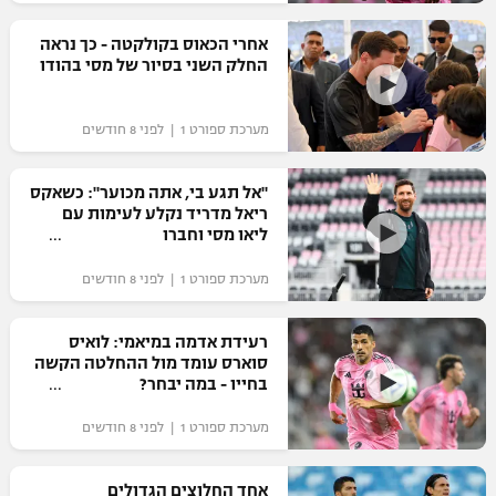
רשיון להקרנה פומבית לבית עסק
אחרי הכאוס בקולקטה - כך נראה
החלק השני בסיור של מסי בהודו
הצטרפות לחבילת הערוצים
מערכת ספורט 1 | לפני 8 חודשים
לוח דרושים – ג'ובנט
תגיות
"אל תגע בי, אתה מכוער": כשאקס
ריאל מדריד נקלע לעימות עם
ליאו מסי וחברו
המגזין
מערכת ספורט 1 | לפני 8 חודשים
רעידת אדמה במיאמי: לואיס
סוארס עומד מול ההחלטה הקשה
בחייו - במה יבחר?
מערכת ספורט 1 | לפני 8 חודשים
אחד החלוצים הגדולים