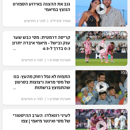
גנב את ההצגה באירוע הספורט
כדורסל נשים
נבחרת ישראל
הנוצץ במיאמי
יורוליג
ליגה ספרדית
טניס
VOD
מכבי תל אביב
מכבי חיפה
אופיר סיביליה | לפני 3 חודשים
יורוקאפ
ליגה איטלקית
כדוריד
הפועל חולון
צפו בתקציר
בית"ר ירושלים
קריסה דרמטית: מסי כבש שער
רץ ברשת
ליגה צרפתית
ענק ובישל - מיאמי איבדה יתרון
כדורעף
הפועל ירושלים
0:3 בדרך ל-4:3
מכבי תל אביב
ליגה הולנדית
שחייה
תוצאות
מערכת ספורט 1 | לפני 3 חודשים
דני אבדיה
הפועל תל אביב
ליגה טורקית
ג'ודו
צפו
התפוח לא נפל רחוק מהעץ: בנו
הפועל חיפה
לוח שידורים
של מסי מראה ניצוצות בסרטון
ליגה סינית
אגרוף
שהתפוצץ ברשתות
הפועל באר שבע
ליגה ברזילאית
ברחבה
מערכת ספורט 1 | לפני 4 חודשים
ספורט אולימפי
מכבי נתניה
ליגות נוספות
צפו
UFC
לעיני רונאלדו: הערב ההיסטורי
"מעל הליגה" – פודקאסט
בני יהודה
של מסי ואינטר מיאמי | צפו
היאבקות WWE