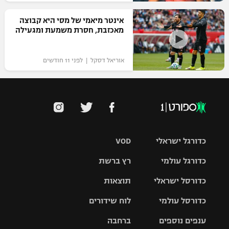
אינטר מיאמי של מסי היא קבוצה
מאכזבת, חסרת משמעת ומגעילה
אוריאל דסקל | לפני 11 חודשים
כדורגל ישראלי
VOD
כדורגל עולמי
רץ ברשת
ליגת העל
כדורסל ישראלי
תוצאות
ליגת
ליגה לאומית
האלופות
כדורסל עולמי
לוח שידורים
ליגת ווינר
סל
גביע הטוטו
ענפים נוספים
ברחבה
ליגה
NBA