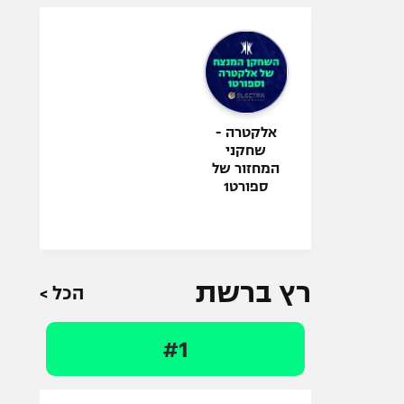
אלקטרה -
שחקני
המחזור של
ספורט1
רץ ברשת
הכל >
#1