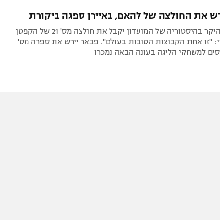
תל אביב
ליגה סינית
רש את החולצה של להאם, באיירן ספגה ביקורת
חיפה
ליגה ברזילאית
שחקן הרכש היקר בהיסטוריה של המועדון יקבל את חולצה מס' 21 של הקפטן
באר שבע
ליגות נוספות
: "זו אחת הקבוצות הטובות בעולם". פבאר יירש את ספרה מס'
תניה
דה