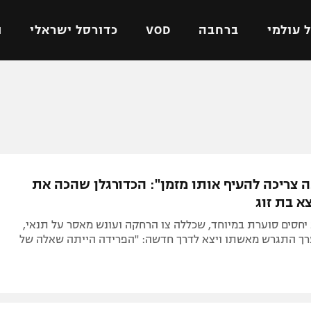
 עולמי
ברחבה
VOD
כדורסל ישראלי
ת
ל ישראלי
כדורגל עולמי
כדורסל ישראלי
על
ליגת האלופות
ליגת ווינר סל
אומית
ליגה אירופית
ליגה לאומית
וטו
ליגה אנגלית
כדורסל נשים
ה צריכה להעיף אותו מזמן": הכדורגלן שהכה את
ים
ליגה גרמנית
מכבי תל אביב
א בת זוג
מדינה
ליגה ספרדית
הפועל חולון
יחסים סוערת במיוחד, שכללה צו הרחקה ועונש מאסר על תנאי,
ישראל
ליגה איטלקית
הפועל ירושלים
ך התגרש מאשתו ויצא לדרך חדשה: "הפרידה הייתה שאלה של
יפה
ליגה צרפתית
דני אבדיה
רושלים
ליגה הולנדית
ל אביב
ליגה טורקית