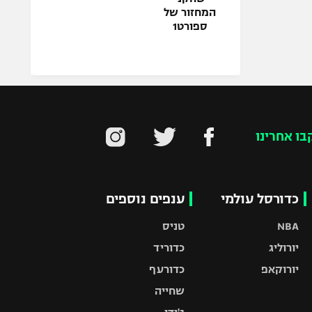
המחזור של
ספורט1
בו אחרינו
כדורסל עולמי
ענפים נוספים
NBA
טניס
יורוליג
כדוריד
יורוקאפ
כדורעף
שחייה