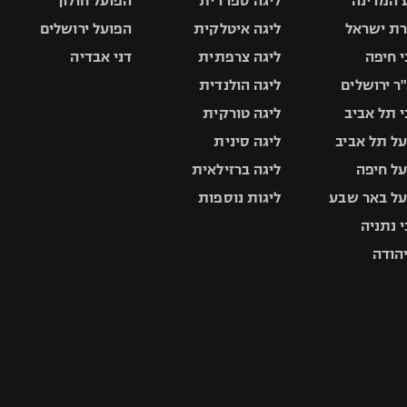
 המדינה
ליגה ספרדית
הפועל חולון
ת ישראל
ליגה איטלקית
הפועל ירושלים
 חיפה
ליגה צרפתית
דני אבדיה
ר ירושלים
ליגה הולנדית
 תל אביב
ליגה טורקית
ל תל אביב
ליגה סינית
ל חיפה
ליגה ברזילאית
ל באר שבע
ליגות נוספות
 נתניה
יהודה