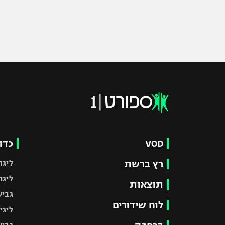
VOD
כדו
רץ ברשת
ליגת
ליגה
תוצאות
גביע
לוח שידורים
ליגי