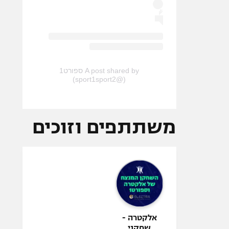
A post shared by ספורט1
(@sport1sport2)
משתתפים וזוכים
אלקטרה -
שחקני