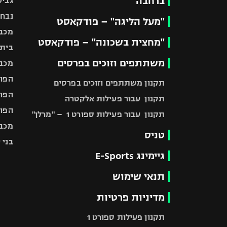
ברחבה
גביע
נבחר
"מעל הליגה" – פודקאסט
מכבי
"מחצית בשכונה" – פודקאסט
בית"
משתתפים וזוכים בפרסים
מכבי
הפוע
תקנון משתתפים וזוכים בפרסים
הפוע
תקנון עבור פעילות אלקטרה
הפוע
תקנון עבור פעילות ספורט 1 – "מרלן"
מכבי
טניס
בני 
גיימינג E-Sports
תנאי שימוש
מדיניות פרטיות
תקנון פעילות ספורט 1