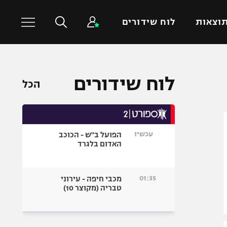
וצאות
לוח שידורים
כדורסל עולמי
ענפים נוספים
לוח שידורים
הכל
NBA
טניס
יורוליג
כדוריד
יורוקאפ
כדורעף
עכשיו
הפועל ב"ש - הכוכב
שחייה
האדום בלגרד
ג'ודו
אגרוף
01:35
מכבי חיפה - עירוני
טבריה (מקוצר 10)
ספורט אולימפי
UFC
היאבקות WWE