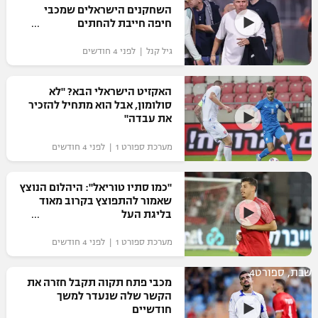
השחקנים הישראלים שמכבי
כדורסל נשים
נבחרת ישראל
חיפה חייבת להחתים
יורוליג
ליגה ספרדית
טניס
VOD
מכבי תל אביב
מכבי חיפה
גיל קנל | לפני 4 חודשים
יורוקאפ
ליגה איטלקית
כדוריד
הפועל חולון
בית"ר ירושלים
האקזיט הישראלי הבא? "לא
רץ ברשת
ליגה צרפתית
סולומון, אבל הוא מתחיל להזכיר
כדורעף
הפועל ירושלים
את עבדה"
מכבי תל אביב
ליגה הולנדית
שחייה
תוצאות
מערכת ספורט 1 | לפני 4 חודשים
דני אבדיה
הפועל תל אביב
ליגה טורקית
ג'ודו
"כמו סתיו טוריאל": היהלום הנוצץ
הפועל חיפה
לוח שידורים
שאמור להתפוצץ בקרוב מאוד
ליגה סינית
אגרוף
בליגת העל
הפועל באר שבע
ליגה ברזילאית
ברחבה
מערכת ספורט 1 | לפני 4 חודשים
ספורט אולימפי
מכבי נתניה
ליגות נוספות
שבת, ספורט4
UFC
מכבי פתח תקוה תקבל חזרה את
"מעל הליגה" – פודקאסט
בני יהודה
הקשר שלה שנעדר למשך
חודשיים
היאבקות WWE