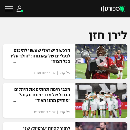
לירן חזן
כדורגל ישראלי
הרכש הישראלי שעשוי להיכנס
לנעליים של קאנגווה: "הולך עליו
בכל הכוח"
ליגת העל
כדורגל עולמי
גיל קנל | לפני 2 שבועות
ליגה לאומית
ליגת האלופות
מכבי חיפה תחתים את היהלום
כדורסל ישראלי
הגדול של מכבי פתח תקוה?
גביע הטוטו
"מחזיק ממנו מאוד"
ליגה אירופית
ליגת ווינר סל
ליגיונרים
כדורסל עולמי
גיל קנל | לפני 3 חודשים
ליגה אנגלית
ליגה לאומית
גביע המדינה
NBA
לחזור להיות 'ערסית': שני
ליגה גרמנית
ענפים נוספים