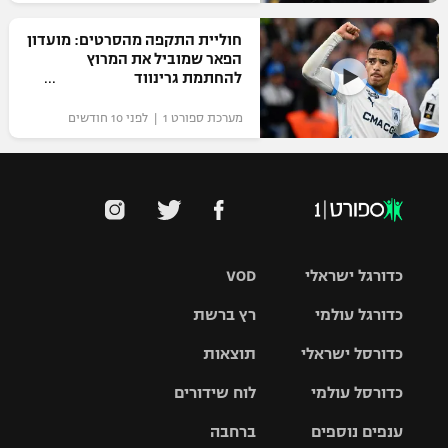
חוליית התקפה מהסרטים: מועדון
הפאר שמוביל את המרוץ
להחתמת גרינווד
מערכת ספורט 1 | לפני 10 חודשים
כדורגל ישראלי
VOD
כדורגל עולמי
רץ ברשת
ליגת העל
כדורסל ישראלי
תוצאות
ליגת
ליגה לאומית
האלופות
כדורסל עולמי
לוח שידורים
ליגת ווינר
סל
גביע הטוטו
ענפים נוספים
ברחבה
ליגה
NBA