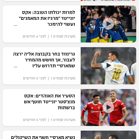
רשיון להקרנה פומבית לבית עסק
למרות יכולתו הטובה: אקס
יונייטד "מרגיז את המאמנים"
הצטרפות לחבילת הערוצים
ועשוי להימכר
מערכת ספורט 1 | לפני 4 חודשים
לוח דרושים – ג'ובנט
תגיות
גרינווד בחר בקבוצה אליה ירצה
לעבור, אך חושש מהמחיר
שמארסיי תדרוש עליו
המגזין
מערכת ספורט 1 | לפני 5 חודשים
הסעיר את האוהדים: אקס
מנצ'סטר יונייטד חוטף אש
ברשתות
מערכת ספורט 1 | לפני 5 חודשים
נשיא מארסיי חשף את השיקולים