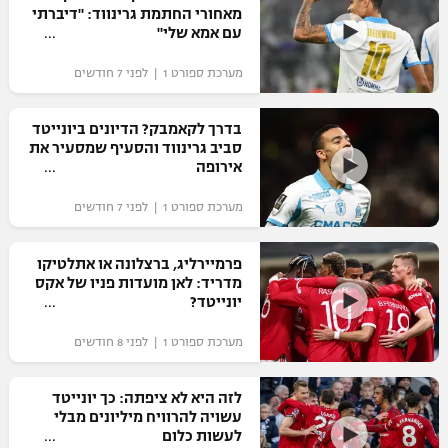
מאחורי החתמת גרינווד: "דיברתי
עם אמא שלי"
מערכת ספורט 1 | לפני 7 חודשים
בדרך לקאמבק? הדיונים ביונייטד
סביב גרינווד והסעיף שמסעיר את
אירופה
מערכת ספורט 1 | לפני 7 חודשים
פרמיירליג, ברצלונה או אתלטיקו
מדריד: לאן מועדות פניו של אקס
יונייטד?
מערכת ספורט 1 | לפני 8 חודשים
לזה היא לא ציפתה: כך יונייטד
עשויה להרוויח מיליונים מבלי
לעשות כלום