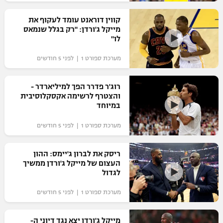
רשיון להקרנה פומבית לבית עסק
קווין דוראנט עומד לעקוף את
מייקל ג'ורדן: "רק בגלל שנמאס
הצטרפות לחבילת הערוצים
לו"
מערכת ספורט 1 | לפני 5 חודשים
לוח דרושים – ג'ובנט
תגיות
רוג'ר פדרר הפך למיליארדר -
והצטרף לרשימה אקסקלוסיבית
במיוחד
המגזין
מערכת ספורט 1 | לפני 5 חודשים
ריסק את לברון ג'יימס: ההון
העצום של מייקל ג'ורדן ממשיך
לגדול
מערכת ספורט 1 | לפני 5 חודשים
מייקל ג'ורדן יצא נגד דיוני ה-