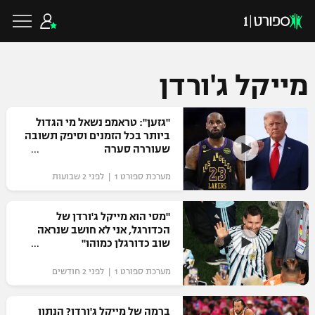
מייקל ג'ורדן
כדורגל ישראלי
"גזען": טראמפ נשאל מי הגדול
ביותר בכל הזמנים וסיפק תשובה
שעוררה סערה
ליגת העל
כדורגל עולמי
מערכת ספורט 1 | לפני 2 שבועות
ליגה לאומית
ליגת האלופות
"מסי הוא מייקל ג'ורדן של
כדורסל ישראלי
הכדורגל, אני לא חושב שנראה
גביע הטוטו
שוב כדורגלן כמוהו"
ליגה אירופית
ליגת ווינר סל
ליגיונרים
כדורסל עולמי
מערכת ספורט 1 | לפני 2 חודשים
ליגה אנגלית
ליגה לאומית
גביע המדינה
NBA
ברמה של מייקל ג'ורדן? הנתון
ליגה גרמנית
ענפים נוספים