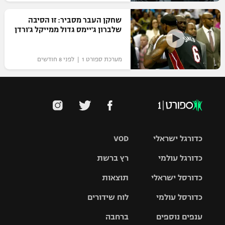
שחקן העבר מסביר: זו הסיבה
שלברון ג'יימס גדול ממייקל ג'ורדן
מערכת ספורט 1 | לפני 8 חודשים
כדורגל ישראלי
VOD
כדורגל עולמי
רץ ברשת
ליגת העל
כדורסל ישראלי
תוצאות
ליגת
ליגה לאומית
האלופות
כדורסל עולמי
לוח שידורים
ליגת ווינר
סל
גביע הטוטו
ענפים נוספים
ברחבה
ליגה
NBA