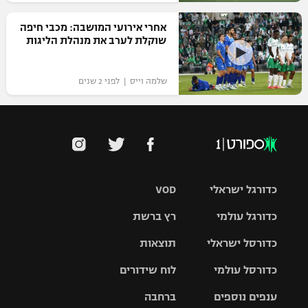
אחרי אירועי המושבה: מכבי חיפה
שוקלת לערב את מנהלת הליגות
שלמה וייס | לפני 2 שנים
כדורגל ישראלי
VOD
כדורגל עולמי
רץ ברשת
ליגת העל
כדורסל ישראלי
תוצאות
ליגת
ליגה לאומית
האלופות
כדורסל עולמי
לוח שידורים
ליגת ווינר
סל
גביע הטוטו
ענפים נוספים
ברחבה
ליגה
NBA