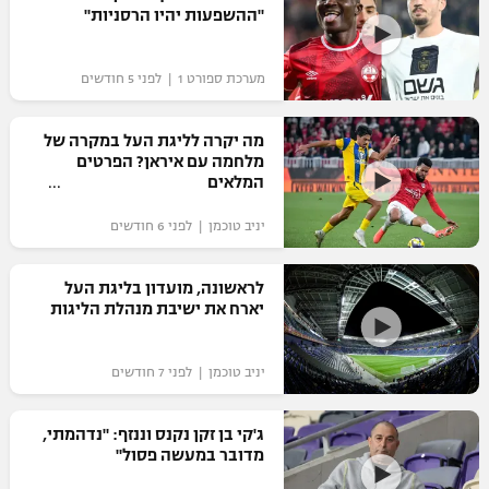
"ההשפעות יהיו הרסניות"
כדורסל נשים
נבחרת ישראל
יורוליג
ליגה ספרדית
טניס
VOD
מכבי תל אביב
מכבי חיפה
מערכת ספורט 1 | לפני 5 חודשים
יורוקאפ
ליגה איטלקית
כדוריד
הפועל חולון
בית"ר ירושלים
מה יקרה לליגת העל במקרה של
רץ ברשת
ליגה צרפתית
מלחמה עם איראן? הפרטים
כדורעף
הפועל ירושלים
המלאים
מכבי תל אביב
ליגה הולנדית
שחייה
תוצאות
יניב טוכמן | לפני 6 חודשים
דני אבדיה
הפועל תל אביב
ליגה טורקית
ג'ודו
לראשונה, מועדון בליגת העל
הפועל חיפה
לוח שידורים
יארח את ישיבת מנהלת הליגות
ליגה סינית
אגרוף
הפועל באר שבע
ליגה ברזילאית
ברחבה
יניב טוכמן | לפני 7 חודשים
ספורט אולימפי
מכבי נתניה
ליגות נוספות
UFC
ג'קי בן זקן נקנס וננזף: "נדהמתי,
"מעל הליגה" – פודקאסט
בני יהודה
מדובר במעשה פסול"
היאבקות WWE