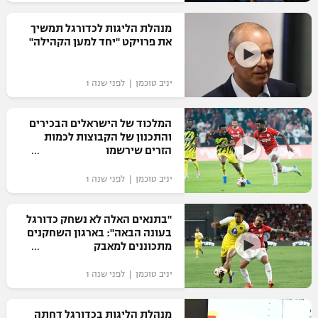
רשיון להקרנה פומבית לבית עסק
מנהלת הליגות לכדורגל תמשיך
את פרויקט "יחד למען הקהילה"
הצטרפות לחבילת הערוצים
יניב טוכמן | לפני שנה 1
לוח דרושים – ג'ובנט
תגיות
המלכוד של הישראלים הבכירים
והתכנון של הקבוצות לכמות
הזרים שירשמו
המגזין
יניב טוכמן | לפני שנה 1
"בתנאים האלה לא נשחק כדורגל
בעונה הבאה": בארגון השחקנים
מתכוננים למאבק
יניב טוכמן | לפני שנה 1
מנהלת הליגות בכדורגל דחתה