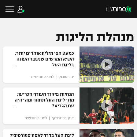
מנהלת הליגות
כדורגל ישראלי
כמעט חצי מיליון אוהדים יותר:
השיא המרשים שנשבר העונה
בליגת העל
ליגת העל
כדורגל עולמי
יניב טוכמן | לפני 2 חודשים
ליגה לאומית
ליגת האלופות
הנחיות פיקוד העורף הכריעו:
כדורסל ישראלי
מתי ליגת העל תחזור ומה יהיה
גביע הטוטו
עם הגביע?
ליגה אירופית
ליגת ווינר סל
ליגיונרים
כדורסל עולמי
רענן ברנובסקי | לפני 5 חודשים
ליגה אנגלית
ליגה לאומית
גביע המדינה
NBA
ליגת העל בדרך לאסון ספורטיבי?
ליגה גרמנית
ענפים נוספים