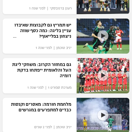
רענן ברנובסקי | לפני שנה 1
יש תמריץ גם לקבוצות שאיבדו
עניין בליגה: כמה כסף שווה
ניצחון בפלייאוף?
יניב טוכמן | לפני שנה 1
גם במחזור הקרוב: משחקי ליגת
העל והלאומית ייפתחו בדקת
דומיה
מערכת ספורט 1 | לפני שנה 1
מלחמת חורמה: מאסרים וקנסות
כבדים למתפרעים במגרשים
יניב טוכמן | לפני 2 שנים