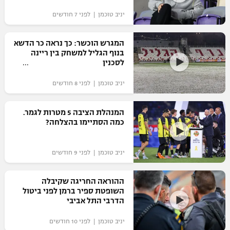
"מחצית בשכונה" – פודקאסט
יניב טוכמן | לפני 7 חודשים
אופניים
המגרש הוכשר: כך נראה כר הדשא
ספורט מוטורי
משתתפים וזוכים בפרסים
בנוף הגליל למשחק בין ריינה
לסכנין
כדורמים
תקנון משתתפים וזוכים בפרסים
טניס
יניב טוכמן | לפני 8 חודשים
פוטבול אמריקאי NFL
תקנון עבור פעילות אלקטרה
המנהלת הציבה 5 מטרות לגמר.
גיימינג E-Sports
בייסבול MLB
כמה הסתיימו בהצלחה?
תקנון עבור פעילות ספורט 1 – "מרלן"
ספורט אתגרי ואקסטרים
תנאי שימוש
יניב טוכמן | לפני 9 חודשים
אומנויות לחימה
ההוראה החריגה שקיבלה
מדיניות פרטיות
השופטת ספיר ברמן לפני ביטול
גיימינג E-Sports
הדרבי התל אביבי
תקנון פעילות ספורט 1
יניב טוכמן | לפני 10 חודשים