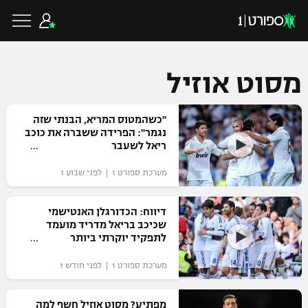
מסוט אוזיל
כדורגל ישראלי
"כשהמטוס המריא, הבנתי שזה
נגמר": הפרידה ששברה את כוכב
ריאל לשעבר
ליגת העל
כדורגל עולמי
מערכת ספורט 1 | לפני שבוע 1
ליגה לאומית
ליגת האלופות
דיווח: הכדורגלן האנטישמי
כדורסל ישראלי
שכיכב בריאל מדריד מועמד
גביע הטוטו
לתפקיד יוקרתי ביותר
ליגה אירופית
ליגת ווינר סל
ליגיונרים
כדורסל עולמי
מערכת ספורט 1 | לפני חודש 1
ליגה אנגלית
ליגה לאומית
גביע המדינה
NBA
מפתיע? מסוט אוזיל חשף למה
ליגה גרמנית
ענפים נוספים