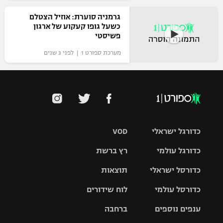
גרמניה סוערת: אוזיל הצטלם
כשעל גופו קעקוע של ארגון
פשיסטי
מערכת ספורט 1 | לפני 3 שנים
כדורגל ישראלי
VOD
כדורגל עולמי
רץ ברשת
ליגת העל
כדורסל ישראלי
תוצאות
ליגת
ליגה לאומית
האלופות
כדורסל עולמי
לוח שידורים
ליגת ווינר
סל
גביע הטוטו
ענפים נוספים
ברחבה
ליגה
NBA
אירופית