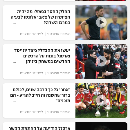
רשיון להקרנה פומבית לבית עסק
החלק החסר בפאזל: מה יהיה
הפיתרון של צ'אבי אלונסו לבעיה
הצטרפות לחבילת הערוצים
במרכז השדה?
מערכת ספורט 1 | לפני 12 חודשים
לוח דרושים – ג'ובנט
18:30, ספורט1
תגיות
יעשו את ההבדל? כיצד יונייטד
וארסנל בונות על הרכשים
החדשים במשחק ביניהן
המגזין
מערכת ספורט 1 | לפני 12 חודשים
"אחרי כל כך הרבה שנים, לכולם
ברור שהשנה זה חייב להגיע - הם
מוכנים"
מערכת ספורט 1 | לפני 12 חודשים
ארסנל הודיעה על החתמת הקשר