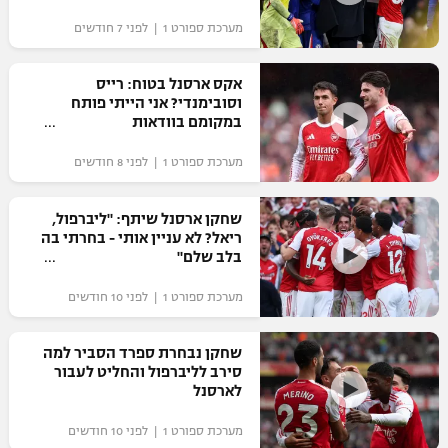
"מחצית בשכונה" – פודקאסט
מערכת ספורט 1 | לפני 7 חודשים
אופניים
אקס ארסנל בטוח: רייס
ספורט מוטורי
משתתפים וזוכים בפרסים
וסובימנדי? אני הייתי פותח
במקומם בוודאות
כדורמים
תקנון משתתפים וזוכים בפרסים
טניס
מערכת ספורט 1 | לפני 8 חודשים
פוטבול אמריקאי NFL
תקנון עבור פעילות אלקטרה
שחקן ארסנל שיתף: "ליברפול,
גיימינג E-Sports
בייסבול MLB
ריאל? לא עניין אותי - בחרתי בה
תקנון עבור פעילות ספורט 1 – "מרלן"
בלב שלם"
ספורט אתגרי ואקסטרים
תנאי שימוש
מערכת ספורט 1 | לפני 10 חודשים
אומנויות לחימה
שחקן נבחרת ספרד הסביר למה
מדיניות פרטיות
סירב לליברפול והחליט לעבור
גיימינג E-Sports
לארסנל
תקנון פעילות ספורט 1
מערכת ספורט 1 | לפני 10 חודשים