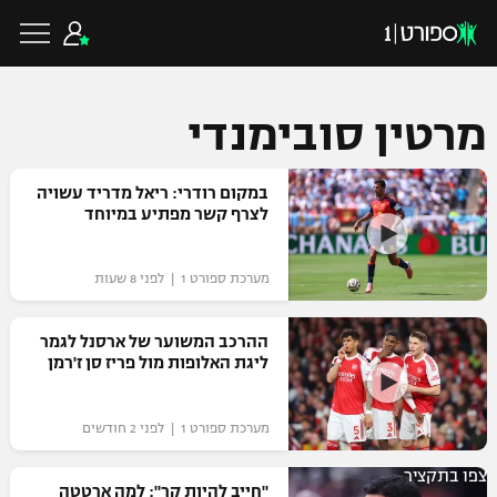
מרטין סובימנדי
כדורגל ישראלי
במקום רודרי: ריאל מדריד עשויה
לצרף קשר מפתיע במיוחד
ליגת העל
כדורגל עולמי
מערכת ספורט 1 | לפני 8 שעות
ליגה לאומית
ליגת האלופות
ההרכב המשוער של ארסנל לגמר
כדורסל ישראלי
ליגת האלופות מול פריז סן ז'רמן
גביע הטוטו
ליגה אירופית
ליגת ווינר סל
ליגיונרים
כדורסל עולמי
מערכת ספורט 1 | לפני 2 חודשים
ליגה אנגלית
ליגה לאומית
גביע המדינה
צפו בתקציר
NBA
"חייב להיות קר": למה ארטטה
ליגה גרמנית
ענפים נוספים