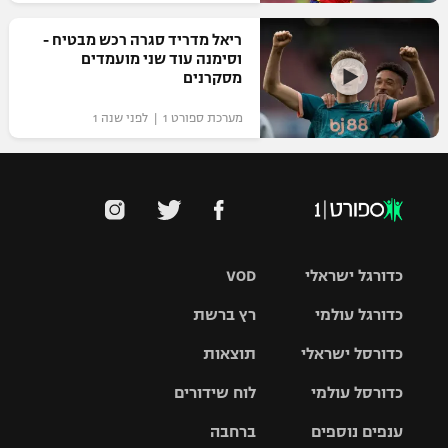
ריאל מדריד סגרה רכש מבטיח -
וסימנה עוד שני מועמדים
מסקרנים
מערכת ספורט 1 | לפני שנה 1
כדורגל ישראלי
VOD
כדורגל עולמי
רץ ברשת
ליגת העל
כדורסל ישראלי
תוצאות
ליגת
ליגה לאומית
האלופות
כדורסל עולמי
לוח שידורים
ליגת ווינר
סל
גביע הטוטו
ענפים נוספים
ברחבה
ליגה
NBA