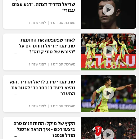
שריאל מדריד רצתה: "רגע עצום
עבורי"
מערכת ספורט 1 | לפני שנה 1
לאחר שפספסה את החתמת
סובימנדי: ריאל תוותר גם על
"היורש של טוני קרוס"?
מערכת ספורט 1 | לפני שנה 1
סובימנדי סירב לריאל מדריד, הוא
נמצא ביעד בו בחר כדי לסגור את
המעבר
מערכת ספורט 1 | לפני שנה 1
הקיץ של מיקל: התותחנים טרם
ביצעו רכש - איך תראה ארסנל
מודל 2026?