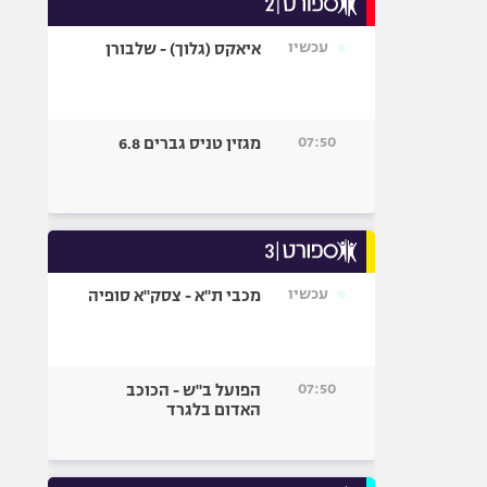
אופניים
עכשיו
איאקס (גלוך) - שלבורן
ספורט מוטורי
כדורמים
פוטבול אמריקאי NFL
07:50
מגזין טניס גברים 6.8
בייסבול MLB
ספורט אתגרי
ואקסטרים
אומנויות לחימה
גיימינג E-Sports
עכשיו
מכבי ת"א - צסק"א סופיה
07:50
הפועל ב"ש - הכוכב
האדום בלגרד