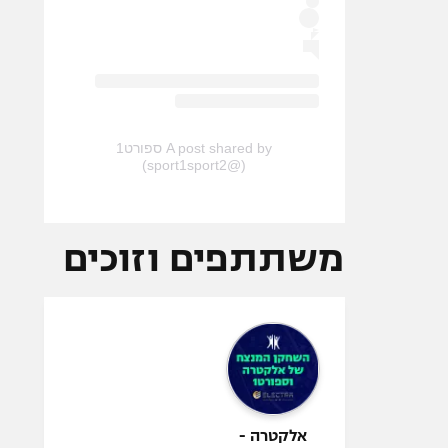
A post shared by ספורט1
(@sport1sport2)
משתתפים וזוכים
אלקטרה -