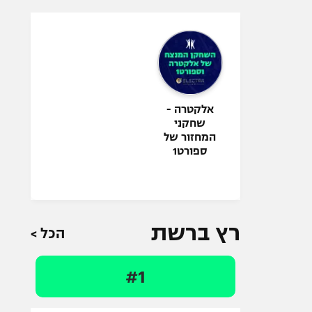
אלקטרה -
שחקני
המחזור של
ספורט1
רץ ברשת
הכל >
#1