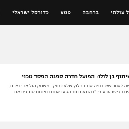
 עולמי
ברחבה
VOD
כדורסל ישראלי
ת
ל ישראלי
כדורגל עולמי
כדורסל ישראלי
על
ליגת האלופות
ליגת ווינר סל
אומית
ליגה אירופית
ליגה לאומית
וטו
ליגה אנגלית
כדורסל נשים
תוף בן לולו: הפועל חדרה ספגה הפסד טכני
ים
ליגה גרמנית
מכבי תל אביב
ה לאחר ששיתפה את החלוץ שלא כחוק במשחק מול אחי נצרת,
מדינה
ליגה ספרדית
הפועל חולון
ים ויגישו ערעור: "בהתאחדות הטעו אותנו ואנחנו סופגים את
ישראל
ליגה איטלקית
הפועל ירושלים
יפה
ליגה צרפתית
דני אבדיה
רושלים
ליגה הולנדית
ל אביב
ליגה טורקית