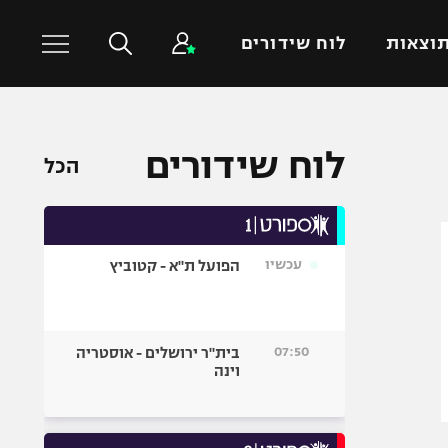
וצאות
לוח שידורים
כדורסל עולמי
ענפים נוספים
לוח שידורים
הכל
NBA
טניס
יורוליג
כדוריד
יורוקאפ
כדורעף
עכשיו
הפועל ת"א - קטוביץ
שחייה
ג'ודו
אגרוף
07:50
בית"ר ירושלים - אוסטריה
וינה
ספורט אולימפי
UFC
היאבקות WWE