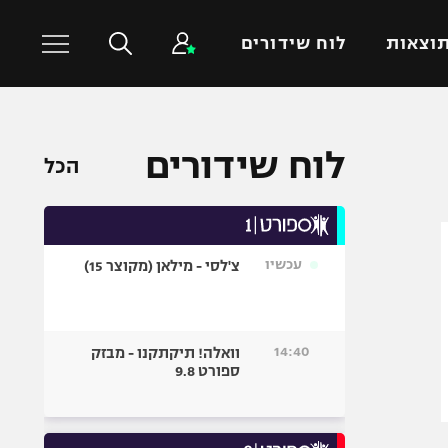
וצאות
לוח שידורים
כדורסל עולמי
ענפים נוספים
לוח שידורים
הכל
NBA
טניס
יורוליג
כדוריד
יורוקאפ
כדורעף
עכשיו
צ'לסי - מילאן (מקוצר 15)
שחייה
ג'ודו
אגרוף
14:40
וואלה! תיקתקנו - מבזק
ספורט 9.8
ספורט אולימפי
UFC
היאבקות WWE