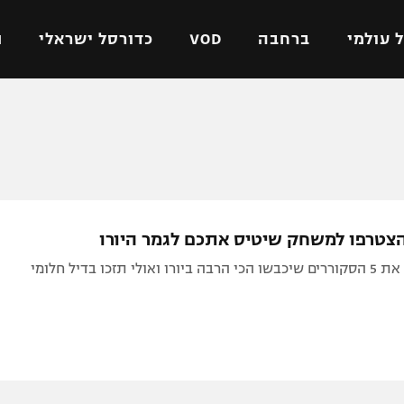
 עולמי
ברחבה
VOD
כדורסל ישראלי
ת
ל ישראלי
כדורגל עולמי
כדורסל ישראלי
על
ליגת האלופות
ליגת ווינר סל
אומית
ליגה אירופית
ליגה לאומית
וטו
ליגה אנגלית
כדורסל נשים
 הצטרפו למשחק שיטיס אתכם לגמר היורו
ים
ליגה גרמנית
מכבי תל אביב
לי תזכו בדיל חלומי
מדינה
ליגה ספרדית
הפועל חולון
ישראל
ליגה איטלקית
הפועל ירושלים
יפה
ליגה צרפתית
דני אבדיה
רושלים
ליגה הולנדית
ל אביב
ליגה טורקית