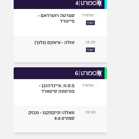
עכשיו
ספרטה רוטרדאם -
פיינורד
ישיר
15:25
זוולה - איאקס (גלוך)
ישיר
עכשיו
פ.ס.וו. איינדהובן -
פורטונה סיטארד
15:50
וואלה! תיקתקנו - מבזק
ספורט 9.8