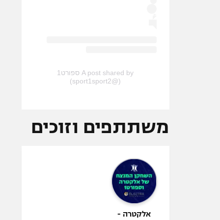
A post shared by ספורט1
(@sport1sport2)
משתתפים וזוכים
אלקטרה -