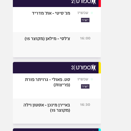
אופניים
עכשיו
מנ' סיטי - את' מדריד
ספורט מוטורי
ישיר
כדורמים
פוטבול אמריקאי NFL
16:00
צ'לסי - מילאן (מקוצר 15)
בייסבול MLB
ספורט אתגרי
ואקסטרים
אומנויות לחימה
גיימינג E-Sports
עכשיו
סט. פאולי - גרויתר פורת
(פריצות)
ישיר
16:30
באיירן מינכן - אסטון וילה
(מקוצר 15)