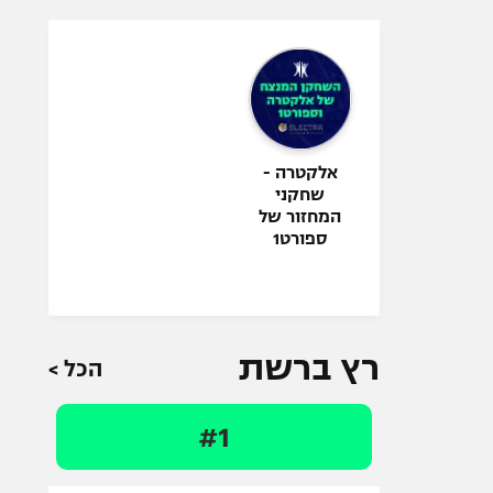
אלקטרה -
שחקני
המחזור של
ספורט1
רץ ברשת
הכל >
#1