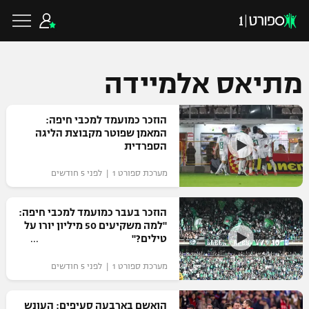
מתיאס אלמיידה
כדורגל ישראלי
הוזכר כמועמד למכבי חיפה:
המאמן שפוטר מקבוצת הליגה
הספרדית
ליגת העל
כדורגל עולמי
מערכת ספורט 1 | לפני 5 חודשים
ליגה לאומית
ליגת האלופות
הוזכר בעבר כמועמד למכבי חיפה:
כדורסל ישראלי
"למה משקיעים 50 מיליון יורו על
גביע הטוטו
טילים?"
ליגה אירופית
ליגת ווינר סל
ליגיונרים
כדורסל עולמי
מערכת ספורט 1 | לפני 5 חודשים
ליגה אנגלית
ליגה לאומית
גביע המדינה
NBA
הואשם בארבעה סעיפים: העונש
ליגה גרמנית
ענפים נוספים