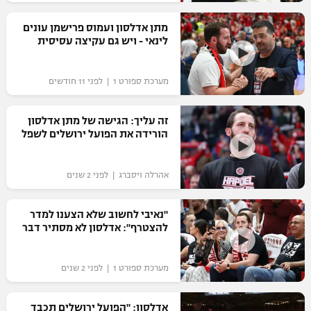
רשיון להקרנה פומבית לבית עסק
מתן אדלסון ועמוס פרישמן עונים
לינאי - ויש גם עקיצה עסיסית
הצטרפות לחבילת הערוצים
מערכת ספורט 1 | לפני 11 חודשים
לוח דרושים – ג'ובנט
תגיות
זה עליך: הגישה של מתן אדלסון
הורידה את הפועל ירושלים לשפל
המגזין
אהרלה ויסברג | לפני 2 שנים
"נאיבי לחשוב שלא הצענו למדר
להצטרף": אדלסון לא מסתיר דבר
מערכת ספורט 1 | לפני 2 שנים
אדלסון: "הפועל ירושלים תכבד