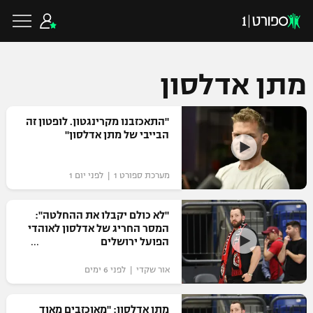
מתן אדלסון
כדורגל ישראלי
"התאכזבנו מקרינגטון. לופטון זה
הבייבי של מתן אדלסון"
ליגת העל
כדורגל עולמי
מערכת ספורט 1 | לפני יום 1
ליגה לאומית
ליגת האלופות
"לא כולם יקבלו את ההחלטה":
כדורסל ישראלי
המסר החריג של אדלסון לאוהדי
גביע הטוטו
הפועל ירושלים
ליגה אירופית
ליגת ווינר סל
ליגיונרים
כדורסל עולמי
אור שקדי | לפני 6 ימים
ליגה אנגלית
ליגה לאומית
גביע המדינה
NBA
מתן אדלסון: "מאוכזבים מאוד
ליגה גרמנית
ענפים נוספים