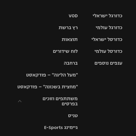
כדורגל ישראלי
VOD
כדורגל עולמי
רץ ברשת
ליגת העל
כדורסל ישראלי
תוצאות
ליגת
ליגה לאומית
האלופות
כדורסל עולמי
לוח שידורים
ליגת ווינר
סל
גביע הטוטו
ענפים נוספים
ברחבה
ליגה
NBA
אירופית
"מעל הליגה" – פודקאסט
ליגה לאומית
ליגיונרים
טניס
יורוליג
ליגה אנגלית
"מחצית בשכונה" – פודקאסט
כדורסל נשים
גביע המדינה
כדוריד
יורוקאפ
ליגה גרמנית
משתתפים וזוכים
בפרסים
מכבי תל
נבחרת
כדורעף
אביב
ישראל
ליגה
טניס
ספרדית
תקנון משתתפים
שחייה
הפועל חולון
מכבי חיפה
וזוכים בפרסים
גיימינג E-Sports
ליגה