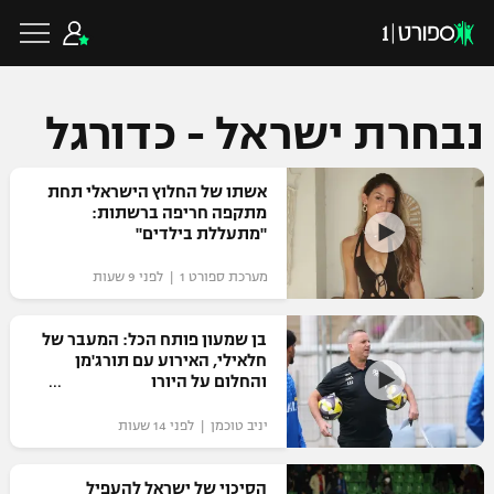
נבחרת ישראל - כדורגל
כדורגל ישראלי
אשתו של החלוץ הישראלי תחת
מתקפה חריפה ברשתות:
"מתעללת בילדים"
ליגת העל
כדורגל עולמי
מערכת ספורט 1 | לפני 9 שעות
ליגה לאומית
ליגת האלופות
בן שמעון פותח הכל: המעבר של
כדורסל ישראלי
חלאילי, האירוע עם תורג'מן
גביע הטוטו
והחלום על היורו
ליגה אירופית
ליגת ווינר סל
ליגיונרים
כדורסל עולמי
יניב טוכמן | לפני 14 שעות
ליגה אנגלית
ליגה לאומית
גביע המדינה
NBA
הסיכוי של ישראל להעפיל
ליגה גרמנית
ענפים נוספים