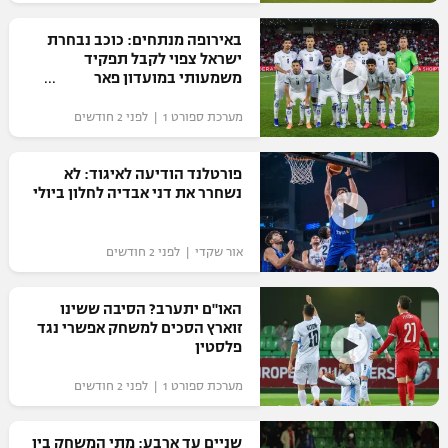
רשיון להקרנה פומבית לבית עסק
באירופה מנתחים: כוכב נבחרת
ישראל צפוי לקבל תפקיד
הצטרפות לחבילת הערוצים
משמעותי במועדון פאר
מערכת ספורט 1 | לפני 2 חודשים
לוח דרושים – ג'ובנט
תגיות
פורטלנד הודיעה לאיגוד: לא
נשחרר את דני אבדיה לחלון ביולי
המגזין
אור שקדי | לפני 2 חודשים
האו"ם יתערב? הסיבה ששינו
זוארץ הסכים למשחק אפשרי נגד
פלסטין
מערכת ספורט 1 | לפני 2 חודשים
שניים עד ארבע: מתי המשחק בין