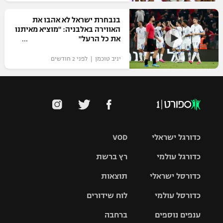
בנבחרת ישראל לא אהבו את
האווירה באלבניה: "מוציא מאיתנו
את כל הרעל"
יניב טוכמן | לפני 2 חודשים
כדורגל ישראלי
VOD
כדורגל עולמי
רץ ברשת
ליגת העל
כדורסל ישראלי
תוצאות
ליגת
ליגה לאומית
האלופות
כדורסל עולמי
לוח שידורים
ליגת ווינר
סל
גביע הטוטו
ענפים נוספים
ברחבה
ליגה
NBA