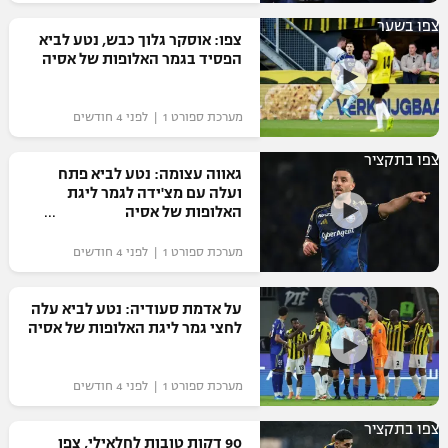
רשיון להקרנה פומבית לבית עסק
צפו בשער
צפו: אוסקר גלוך כבש, נטע לביא
הפסיד בגמר האלופות של אסיה
הצטרפות לחבילת הערוצים
מערכת ספורט 1 | לפני 4 חודשים
לוח דרושים – ג'ובנט
צפו בתקציר
תגיות
גאווה עצומה: נטע לביא פתח
ועלה עם מצ'ידה לגמר ליגת
האלופות של אסיה
המגזין
מערכת ספורט 1 | לפני 4 חודשים
על אדמת סעודיה: נטע לביא עלה
לחצי גמר ליגת האלופות של אסיה
מערכת ספורט 1 | לפני 4 חודשים
צפו בתקציר
90 דקות טובות לחלאילי, צפו