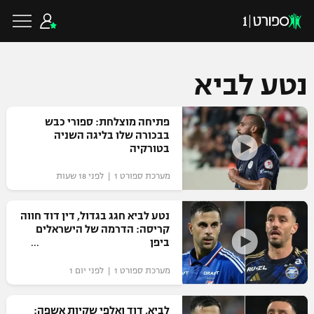
נטע לביא
כדורגל ישראלי
פתיחה מוצלחת: ספורי כבש
בבכורה שלו בליגה השניה
בטורקיה
ליגת העל
כדורגל עולמי
מערכת ספורט 1 | לפני 18 שעות
ליגה לאומית
ליגת האלופות
נטע לביא חגג בגדול, דין דוד חווה
כדורסל ישראלי
קריסה: הדרמה של הישראלים
גביע הטוטו
ביפן
ליגה אירופית
ליגת ווינר סל
ליגיונרים
כדורסל עולמי
מערכת ספורט 1 | לפני יום 1
ליגה אנגלית
ליגה לאומית
גביע המדינה
NBA
לביא, דוד ואלפי שקיות אשפה:
ליגה גרמנית
ענפים נוספים