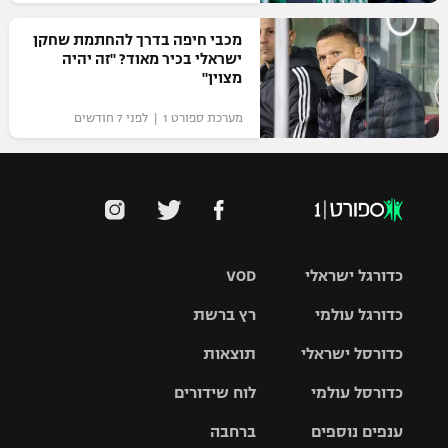
מכבי חיפה בדרך להחתמת שחקן
ישראלי בכיר מאוד? "זה יהיה
מצוין"
מערכת ספורט 1 | לפני 7 חודשים
כדורגל ישראלי
VOD
כדורגל עולמי
רץ ברשת
ליגת העל
כדורסל ישראלי
תוצאות
ליגת
ליגה לאומית
האלופות
כדורסל עולמי
לוח שידורים
ליגת ווינר
סל
גביע הטוטו
ענפים נוספים
ברחבה
ליגה
NBA