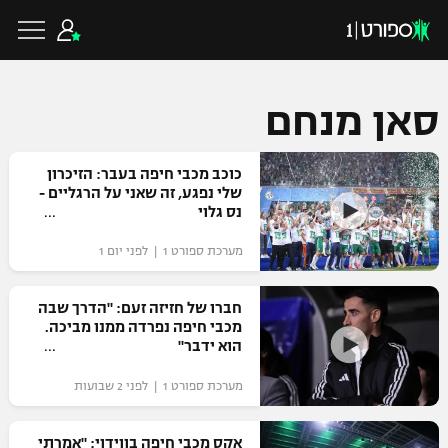
סאן מנחם
כדורגל ישראלי
כוכב מכבי חיפה בעבר: הזיכרון
שלי נפגע, זה שאני על הרגליים -
נס גלוי
ליגת העל
כדורגל עולמי
מערכת ספורט 1 | לפני יום 1
ליגה לאומית
ליגת האלופות
חברו של חזיזה זעם: "הדרך שבה
כדורסל ישראלי
מכבי חיפה נפרדה ממנו מביכה.
גביע הטוטו
הוא ידבר"
ליגה אירופית
ליגת ווינר סל
ליגיונרים
כדורסל עולמי
מערכת ספורט 1 | לפני 2 שבועות
ליגה אנגלית
ליגה לאומית
גביע המדינה
NBA
אקס מכבי חיפה בווידוי: "אמרתי
ליגה גרמנית
ענפים נוספים