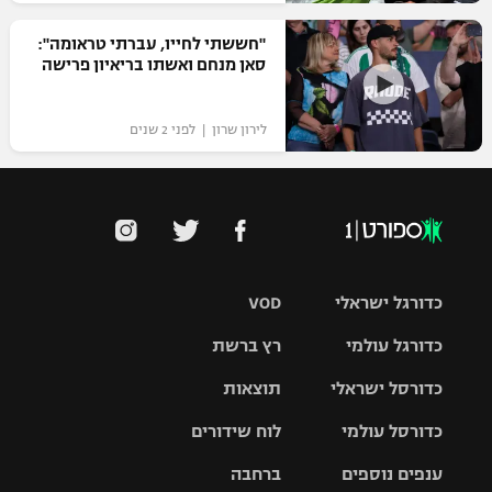
"חששתי לחייו, עברתי טראומה":
סאן מנחם ואשתו בריאיון פרישה
לירון שרון | לפני 2 שנים
כדורגל ישראלי
VOD
כדורגל עולמי
רץ ברשת
ליגת העל
כדורסל ישראלי
תוצאות
ליגת
ליגה לאומית
האלופות
כדורסל עולמי
לוח שידורים
ליגת ווינר
סל
גביע הטוטו
ענפים נוספים
ברחבה
ליגה
NBA