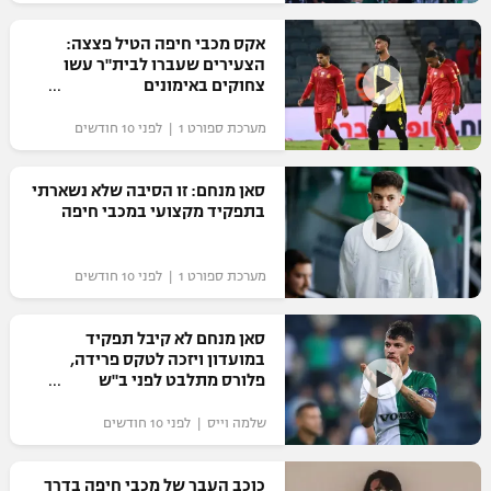
רשיון להקרנה פומבית לבית עסק
אקס מכבי חיפה הטיל פצצה:
הצעירים שעברו לבית"ר עשו
הצטרפות לחבילת הערוצים
צחוקים באימונים
מערכת ספורט 1 | לפני 10 חודשים
לוח דרושים – ג'ובנט
תגיות
סאן מנחם: זו הסיבה שלא נשארתי
בתפקיד מקצועי במכבי חיפה
המגזין
מערכת ספורט 1 | לפני 10 חודשים
סאן מנחם לא קיבל תפקיד
במועדון ויזכה לטקס פרידה,
פלורס מתלבט לפני ב"ש
שלמה וייס | לפני 10 חודשים
כוכב העבר של מכבי חיפה בדרך