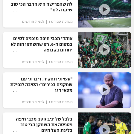
לה שהפרישה היא הדבר הכי טוב
כדורסל נשים
נבחרת ישראל
שיקרה לנו"
יורוליג
ליגה ספרדית
טניס
VOD
מכבי תל אביב
מכבי חיפה
מערכת ספורט 1 | לפני 7 חודשים
יורוקאפ
ליגה איטלקית
כדוריד
הפועל חולון
בית"ר ירושלים
אוהדי מכבי חיפה מוכנים לסיים
רץ ברשת
ליגה צרפתית
במקום ה-6, רק שהשחקן הזה לא
כדורעף
הפועל ירושלים
יחתום בקבוצה
מכבי תל אביב
ליגה הולנדית
שחייה
תוצאות
מערכת ספורט 1 | לפני 9 חודשים
דני אבדיה
הפועל תל אביב
ליגה טורקית
ג'ודו
"עשיתי תחקיר, דיברתי עם
הפועל חיפה
לוח שידורים
שחקנים בכירים": הסיבה לנפילת
ליגה סינית
אגרוף
מסאי דגו
הפועל באר שבע
ליגה ברזילאית
ברחבה
מערכת ספורט 1 | לפני 9 חודשים
ספורט אולימפי
מכבי נתניה
ליגות נוספות
UFC
בלבל של יניב קטן: מכבי חיפה
"מעל הליגה" – פודקאסט
בני יהודה
פספסה את השחקן הכי טוב
בליגת העל היום
היאבקות WWE