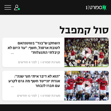
סול קמפבל
18:30, ספורט1
כדורגל ישראלי
השחקן ש"בגד" בטוטנהאם
לטובת ארסנל, חשף: "עד היום לא
קיבלתי התנצלות"
ליגת העל
כדורגל עולמי
מערכת ספורט 1 | לפני 9 חודשים
ליגה לאומית
ליגת האלופות
"הוא לא דיבר איתי חצי שנה":
כדורסל ישראלי
אגדת יונייטד חשף מה גרם לקרע
גביע הטוטו
עם חברו לנבחר
ליגה אירופית
ליגת ווינר סל
ליגיונרים
כדורסל עולמי
מערכת ספורט 1 | לפני 12 חודשים
ליגה אנגלית
ליגה לאומית
גביע המדינה
NBA
ליגה גרמנית
ענפים נוספים