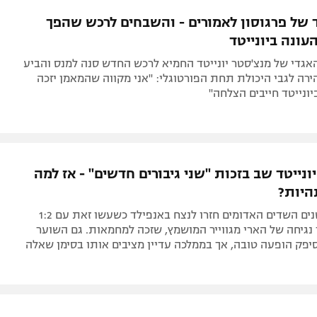
תל אביב
ליגה סינית
של פרגוסון לאמורים - והשבחים לרכש שהפך
חיפה
ליגה ברזילאית
ונה ביונייטד
באר שבע
ליגות נוספות
אגדי של מנצ'סטר יונייטד החמיא לרכש החדש סנה למנס והביע
תניה
ירה לגבי היכולת תחת הפורטוגלי: "אני מקווה שהמאמן יזכה
יונייטד חייבים הצלחה"
דה
ונייטד שב בזכות "שני גיבורים חדשים" - אז למה
היות?
אחרי תשע שנים השדים האדומים חזרו לנצח באנפילד כשעשו זאת עם 1:2
גיחה של הארי מגווייר המושמץ, שזכה למחמאות. גם השוער
יפק הופעה טובה, אך בממלכה עדיין מציבים אותו בסימן שאלה