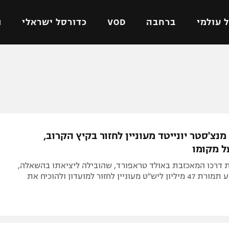
 עולמי
ברחבה
VOD
כדורסל ישראלי
ת
ל ישראלי
כדורגל עולמי
כדורסל ישראלי
על
ליגת האלופות
ליגת ווינר סל
אומית
ליגה אירופית
ליגה לאומית
וטו
ליגה אנגלית
כדורסל נשים
נצ'סטר יונייטד מעוניין לחזור בקיץ הקרוב,
ים
ליגה גרמנית
מכבי תל אביב
ל מקומו
מדינה
ליגה ספרדית
הפועל חולון
 דרכו המאכזבת באולד טראפורד, שהובילה ליציאתו בהשאלה,
ישראל
ליגה איטלקית
הפועל ירושלים
השחקן שהגיע תמורת 47 מיליון ליש"ט מעוניין לחזור למועדון ולהוכיח את
יפה
ליגה צרפתית
דני אבדיה
רושלים
ליגה הולנדית
ל אביב
ליגה טורקית