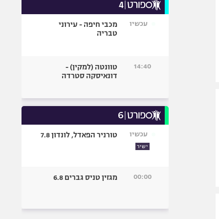
עכשיו
מכבי חיפה - עירוני
טבריה
14:40
טוונטה (למקין) -
דונאיסקה סטרדה
עכשיו
טורניר הפאדל, לונדון 7.8
ישיר
00:00
מגזין טניס גברים 6.8