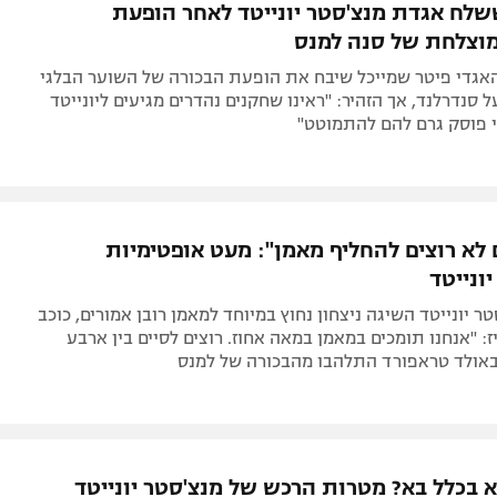
לח אגדת מנצ'סטר יונייטד לאחר הופעת
וצלחת של סנה למנס
אגדי פיטר שמייכל שיבח את הופעת הבכורה של השוער הבלגי
יצחון 0:2 על סנדרלנד, אך הזהיר: "ראינו שחקנים נהדרים מגיעים ליונייטד
 פוסק גרם להם להתמוטט"
לא רוצים להחליף מאמן": מעט אופטימיות
ונייטד
ר יונייטד השיגה ניצחון נחוץ במיוחד למאמן רובן אמורים, כוכב
: "אנחנו תומכים במאמן במאה אחוז. רוצים לסיים בין ארבע
באולד טראפורד התלהבו מהבכורה של למנס
א בכלל בא? מטרות הרכש של מנצ'סטר יונייטד