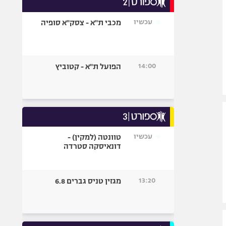
אופניים
עכשיו
מכבי ת"א - צסק"א סופיה
ספורט מוטורי
כדורמים
פוטבול אמריקאי NFL
14:00
הפועל ת"א - קטוביץ
בייסבול MLB
ספורט אתגרי
ואקסטרים
אומנויות לחימה
גיימינג E-Sports
עכשיו
טוונטה (למקין) -
דונאיסקה סטרדה
13:20
מגזין טניס גברים 6.8