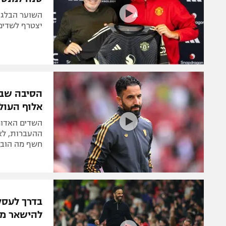
השוער הבלגי
יצטרף לשדים האדומ
הסיבה שבג
אלוף העול
השדים האדומי
ההעברות, לאח
חשף מה הובי
בדרך לעסק
להישאר מח