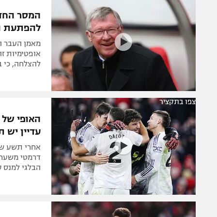
הפועל 
תקנון משתתפים וזוכים בפרסים
המסר החד 
הפועל 
להפתעת הע
תקנון עבור פעילות אלקטרה
הפועל 
תקנון עבור פעילות ספורט 1 – "מרלן"
מאמן העבר ה
מכבי נ
אופטימיות זה
טניס
להצלחה, כי ב
בני יהו
גיימינג E-Sports
תנאי שימוש
צפו בתקציר
האופי של י
מדיניות פרטיות
עדיין יש ת
תקנון פעילות ספורט 1
רשיון להקרנה פומבית לבית עסק
דרמטי משער נ
הבלגי למנס ס
הצטרפות לחבילת הערוצים
לוח דרושים – ג'ובנט
תגיות
המגזין