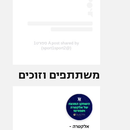
A post shared by ספורט1
(@sport1sport2)
משתתפים וזוכים
אלקטרה -