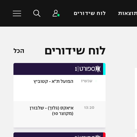
וצאות
לוח שידורים
כדורסל עולמי
ענפים נוספים
לוח שידורים
הכל
NBA
טניס
יורוליג
כדוריד
יורוקאפ
כדורעף
עכשיו
הפועל ת"א - קטוביץ
שחייה
ג'ודו
אגרוף
13:20
איאקס (גלוך) - שלבורן
(מקוצר 10)
ספורט אולימפי
UFC
היאבקות WWE