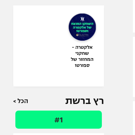
אלקטרה -
שחקני
המחזור של
ספורט1
רץ ברשת
הכל >
#1