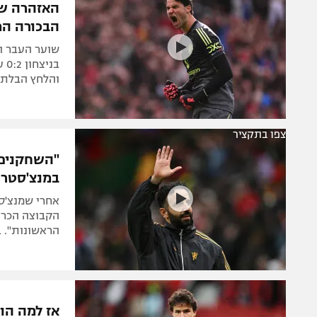
האזהרה שש
הבכורה המ
שוער העבר ה
בנ
והלחץ הבלתי
צפו בתקציר
"השחקנים 
במנצ'סטר י
אחרי שמנצ'סט
הקבוצה הכריז
הראשונות". 
אז למה הו