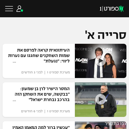
סרייה א'
כדורגל ישראלי
העיתונאית קראה לפרסם את
שמות השחקנים שחגגו עם נערות
ליווי: "נגעלת"
ליגת העל
כדורגל עולמי
מערכת ספורט 1 | לפני 3 חודשים
ליגה לאומית
ליגת האלופות
המסר הישיר לרן בן שמעון:
כדורסל ישראלי
"בבקשה, שים את השחקן הזה
גביע הטוטו
בהרכב נבחרת ישראל"
ליגה אירופית
ליגת ווינר סל
ליגיונרים
כדורסל עולמי
מערכת ספורט 1 | לפני 6 חודשים
ליגה אנגלית
ליגה לאומית
גביע המדינה
צפו בתקציר
NBA
"עכשיו ברור למה המאמן האמין
ליגה גרמנית
ענפים נוספים