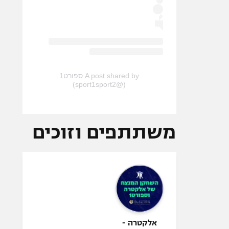
A post shared by ספורט1
(@sport1sport2)
משתתפים וזוכים
אלקטרה -