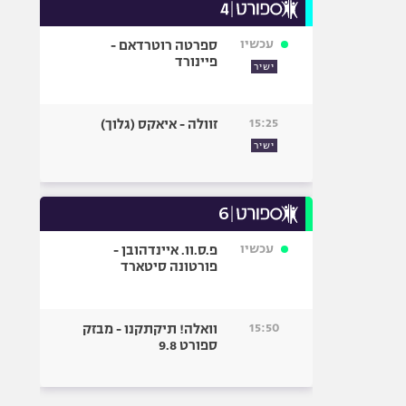
עכשיו
ספרטה רוטרדאם -
פיינורד
ישיר
15:25
זוולה - איאקס (גלוך)
ישיר
עכשיו
פ.ס.וו. איינדהובן -
פורטונה סיטארד
15:50
וואלה! תיקתקנו - מבזק
ספורט 9.8