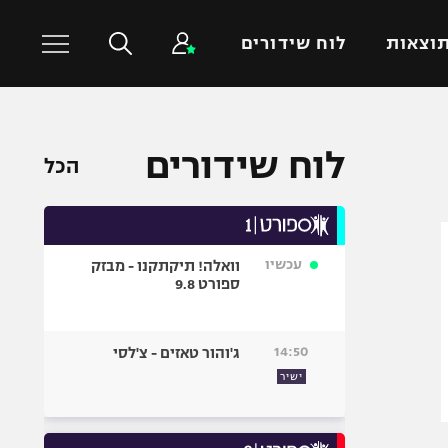
וצאות
לוח שידורים
כדורסל עולמי
ענפים נוספים
לוח שידורים
הכל
NBA
טניס
יורוליג
כדוריד
יורוקאפ
כדורעף
עכשיו
וואלה! תיקתקנו - מבזק
שחייה
ספורט 9.8
ג'ודו
אגרוף
14:50
ג'והור טאזים - צ'לסי
ספורט אולימפי
ישיר
UFC
היאבקות WWE