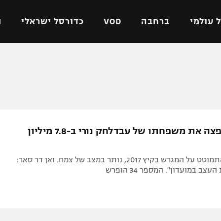
 עולמי
ברחבה
VOD
כדורסל ישראלי
ת
ל ישראלי
כדורגל עולמי
כדורסל ישראלי
על
ליגת האלופות
ליגת ווינר סל
אומית
ליגה אירופית
ליגה לאומית
וטו
ליגה אנגלית
כדורסל נשים
אייאקס תפצה את משפחתו של עבדלחק נורי ב-7.8 מיליון
ים
ליגה גרמנית
מכבי תל אביב
מדינה
ליגה ספרדית
הפועל חולון
הכדורגלן שהתמוטט על המגרש בקיץ 2017, נותר במצב של צמח. ואן דר סאר:
ישראל
ליגה איטלקית
הפועל ירושלים
צב במועדון". המספר 34 הופרש
יפה
ליגה צרפתית
דני אבדיה
רושלים
ליגה הולנדית
ל אביב
ליגה טורקית