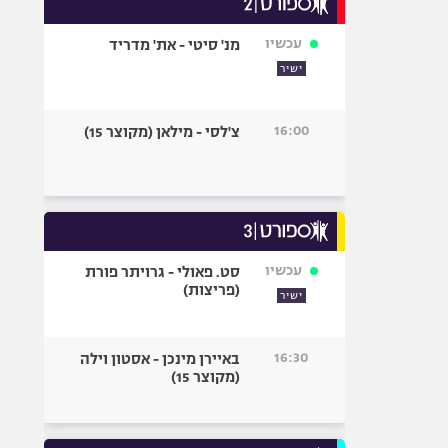
אופניים
עכשיו
מנ' סיטי - את' מדריד
ספורט מוטורי
ישיר
כדורמים
פוטבול אמריקאי NFL
16:00
צ'לסי - מילאן (מקוצר 15)
בייסבול MLB
ספורט אתגרי
ואקסטרים
אומנויות לחימה
גיימינג E-Sports
עכשיו
סט. פאולי - גרויתר פורת
(פריצות)
ישיר
16:30
באיירן מינכן - אסטון וילה
(מקוצר 15)