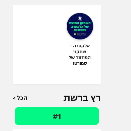
אלקטרה -
שחקני
המחזור של
ספורט1
רץ ברשת
הכל >
#1