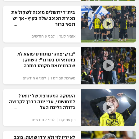
רשיון להקרנה פומבית לבית עסק
בית"ר ירושלים מוכנה לשקול את
מכירת הכוכב שלה בקיץ - אך יש
הצטרפות לחבילת הערוצים
תנאי ברור
אופיר סער | לפני 6 חודשים
לוח דרושים – ג'ובנט
תגיות
"ברק יצחקי מתחרט שהוא לא
פתח איתו בטרנר": השחקן
שהרוויח את מקומו בחזרה
המגזין
מערכת ספורט 1 | לפני 6 חודשים
העסקה המטורפת של ינואר?
לתחושתי, עדי יונה בדרך לקבוצה
גדולה בליגת העל
רון עמיקם | לפני 7 חודשים
לא ירין לוי ולא ירדן שועה: כוכב