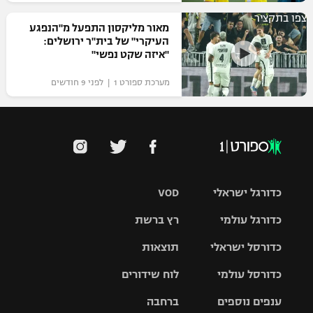
צפו בתקציר
מאור מליקסון התפעל מ"הנפגע
העיקרי" של בית"ר ירושלים:
"איזה שקט נפשי"
מערכת ספורט 1 | לפני 9 חודשים
כדורגל ישראלי
VOD
כדורגל עולמי
רץ ברשת
ליגת העל
כדורסל ישראלי
תוצאות
ליגת
ליגה לאומית
האלופות
כדורסל עולמי
לוח שידורים
ליגת ווינר
סל
גביע הטוטו
ענפים נוספים
ברחבה
ליגה
NBA