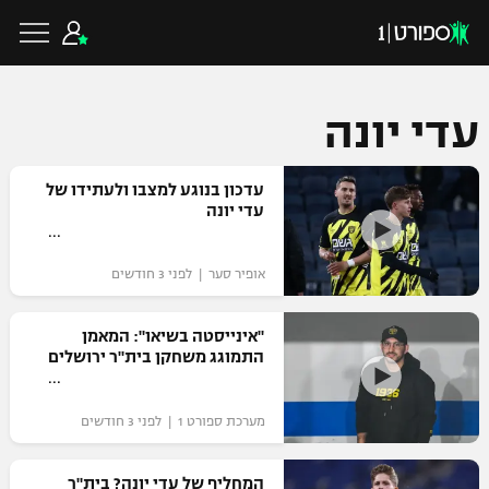
עדי יונה
כדורגל ישראלי
עדכון בנוגע למצבו ולעתידו של
עדי יונה
ליגת העל
כדורגל עולמי
אופיר סער | לפני 3 חודשים
ליגה לאומית
ליגת האלופות
"אינייסטה בשיאו": המאמן
כדורסל ישראלי
התמוגג משחקן בית"ר ירושלים
גביע הטוטו
ליגה אירופית
ליגת ווינר סל
ליגיונרים
כדורסל עולמי
מערכת ספורט 1 | לפני 3 חודשים
ליגה אנגלית
ליגה לאומית
גביע המדינה
NBA
המחליף של עדי יונה? בית"ר
ליגה גרמנית
ענפים נוספים