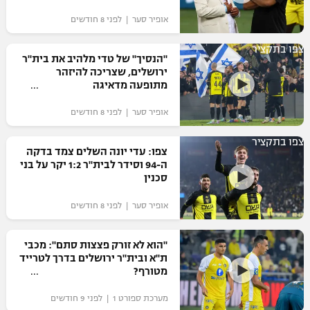
אופיר סער | לפני 8 חודשים
צפו בתקציר
"הנסיך" של טדי מלהיב את בית"ר
ירושלים, שצריכה להיזהר
מתופעה מדאיגה
אופיר סער | לפני 8 חודשים
צפו בתקציר
צפו: עדי יונה השלים צמד בדקה
ה-94 וסידר לבית"ר 1:2 יקר על בני
סכנין
אופיר סער | לפני 8 חודשים
"הוא לא זורק פצצות סתם": מכבי
ת"א ובית"ר ירושלים בדרך לטרייד
מטורף?
מערכת ספורט 1 | לפני 9 חודשים