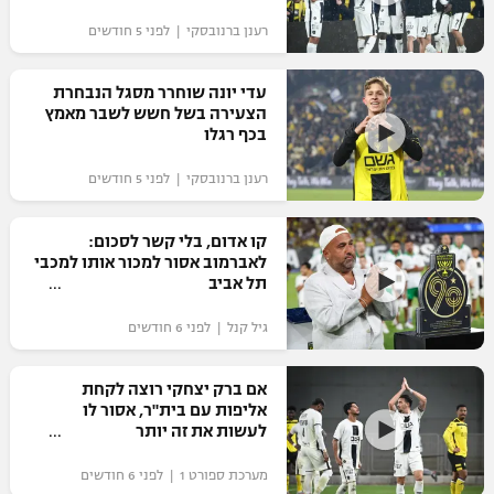
"מחצית בשכונה" – פודקאסט
רענן ברנובסקי | לפני 5 חודשים
אופניים
עדי יונה שוחרר מסגל הנבחרת
ספורט מוטורי
משתתפים וזוכים בפרסים
הצעירה בשל חשש לשבר מאמץ
בכף רגלו
כדורמים
תקנון משתתפים וזוכים בפרסים
טניס
רענן ברנובסקי | לפני 5 חודשים
פוטבול אמריקאי NFL
תקנון עבור פעילות אלקטרה
קו אדום, בלי קשר לסכום:
גיימינג E-Sports
בייסבול MLB
לאברמוב אסור למכור אותו למכבי
תקנון עבור פעילות ספורט 1 – "מרלן"
תל אביב
ספורט אתגרי ואקסטרים
תנאי שימוש
גיל קנל | לפני 6 חודשים
אומנויות לחימה
אם ברק יצחקי רוצה לקחת
מדיניות פרטיות
אליפות עם בית"ר, אסור לו
גיימינג E-Sports
לעשות את זה יותר
תקנון פעילות ספורט 1
מערכת ספורט 1 | לפני 6 חודשים