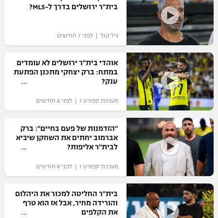
בית"ר ירושלים בדרך ל-MLS?
גיל קנל | לפני 7 חודשים
אוהדי בית"ר ירושלים לא עומדים
במתח: ברק יצחקי מתכנן הפתעת
ענק?
מערכת ספורט 1 | לפני 8 חודשים
"הזדמנות של פעם בחיים": ברק
אברמוב יחתים את השחקן שיביא
לבית"ר אליפות?
מערכת ספורט 1 | לפני 8 חודשים
בית"ר החליטה למכור את היהלום
והורידה מחיר, אבל אז הוא טרף
את הקלפים