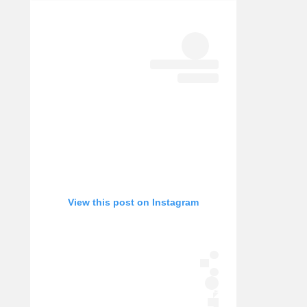
אופניים
ספורט מוטורי
כדורמים
פוטבול אמריקאי NFL
בייסבול MLB
ספורט אתגרי
ואקסטרים
אומנויות לחימה
גיימינג E-Sports
View this post on Instagram