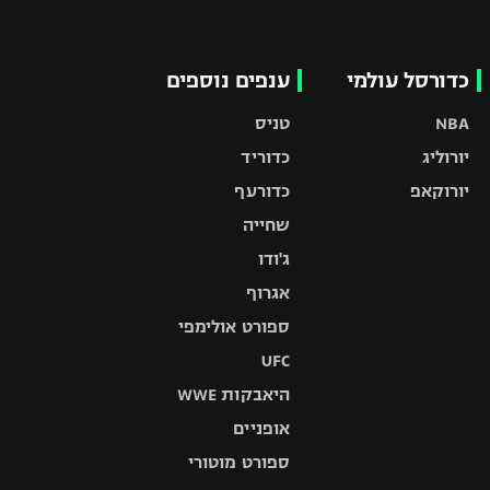
כדורסל עולמי
ענפים נוספים
NBA
טניס
יורוליג
כדוריד
יורוקאפ
כדורעף
שחייה
ג'ודו
אגרוף
ספורט אולימפי
UFC
היאבקות WWE
אופניים
ספורט מוטורי
כדורמים