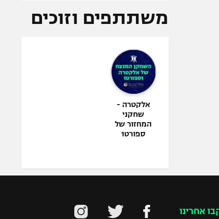
משתתפים וזוכים
אלקטרה -
שחקני
המחזור של
ספורט1
בו אחרינו