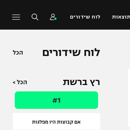
וצאות
לוח שידורים
כדורסל עולמי
ענפים נוספים
לוח שידורים
הכל
NBA
טניס
יורוליג
כדוריד
יורוקאפ
כדורעף
רץ ברשת
הכל >
שחייה
ג'ודו
#1
אגרוף
ספורט אולימפי
UFC
אם קבוצות היו מפלגות
היאבקות WWE