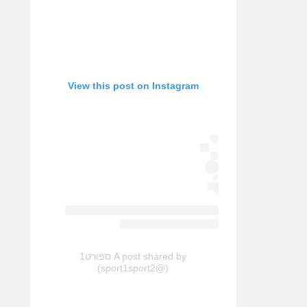
View this post on Instagram
A post shared by ספורט1
(@sport1sport2)