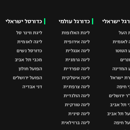
רגל ישראלי
כדורגל עולמי
כדורסל ישראלי
 העל
ליגת האלופות
ליגת ווינר סל
 לאומית
ליגה אירופית
ליגה לאומית
 הטוטו
ליגה אנגלית
כדורסל נשים
ונרים
ליגה גרמנית
מכבי תל אביב
 המדינה
ליגה ספרדית
הפועל חולון
ת ישראל
ליגה איטלקית
הפועל ירושלים
 חיפה
ליגה צרפתית
דני אבדיה
ר ירושלים
ליגה הולנדית
 תל אביב
ליגה טורקית
ל תל אביב
ליגה סינית
ל חיפה
ליגה ברזילאית
ל באר שבע
ליגות נוספות