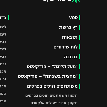
VOD
כדו
רץ ברשת
ליגת
ליגה
תוצאות
גביע
לוח שידורים
ליגי
ברחבה
גביע
נבחר
"מעל הליגה" – פודקאסט
מכבי
"מחצית בשכונה" – פודקאסט
בית"
משתתפים וזוכים בפרסים
מכבי
הפוע
תקנון משתתפים וזוכים בפרסים
הפוע
תקנון עבור פעילות אלקטרה
הפוע
תקנון עבור פעילות ספורט 1 – "מרלן"