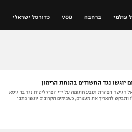
 עולמי
ברחבה
VOD
כדורסל ישראלי
ת
ל ישראלי
כדורגל עולמי
כדורסל ישראלי
על
ליגת האלופות
ליגת ווינר סל
אומית
ליגה אירופית
ליגה לאומית
וטו
ליגה אנגלית
כדורסל נשים
ם יוגשו נגד החשודים בהנחת הרימון
ים
ליגה גרמנית
מכבי תל אביב
 הגישה הצהרת תובע חתומה על ידי הפרקליטות נגד בר גיטא
מדינה
ליגה ספרדית
הפועל חולון
לו ותבקש להאריך את מעצרם, כשבימים הקרובים יוגשו כתבי
ישראל
ליגה איטלקית
הפועל ירושלים
יפה
ליגה צרפתית
דני אבדיה
רושלים
ליגה הולנדית
ל אביב
ליגה טורקית