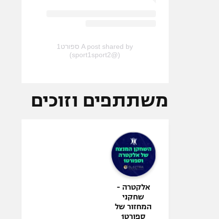
A post shared by ספורט1
(@sport1sport2)
משתתפים וזוכים
אלקטרה -
שחקני
המחזור של
ספורט1