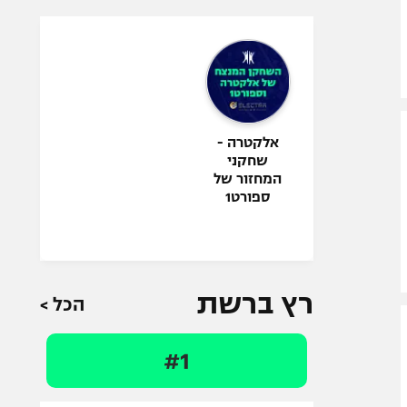
אלקטרה -
שחקני
המחזור של
ספורט1
רץ ברשת
הכל >
#1