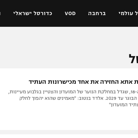
 עולמי
ברחבה
VOD
כדורסל ישראלי
ת
ל ישראלי
כדורגל עולמי
כדורסל ישראלי
ל
על
ליגת האלופות
ליגת ווינר סל
אומית
ליגה אירופית
ליגה לאומית
וטו
ליגה אנגלית
כדורסל נשים
ית אתא החזירה את אחד מכישרונות העתיד
ים
ליגה גרמנית
מכבי תל אביב
טרושקין בן ה-18, שגדל במחלקת הנוער של המועדון והצטיין בגלבוע מעיינות,
מדינה
ליגה ספרדית
הפועל חולון
מצטרף לסגל הבוגר עד 2029. אלדד בנטוב: "מאמינים שהוא יהפוך לחלק
יד המועדון"
ישראל
ליגה איטלקית
הפועל ירושלים
יפה
ליגה צרפתית
דני אבדיה
רושלים
ליגה הולנדית
ל אביב
ליגה טורקית