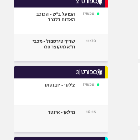
אופניים
עכשיו
הפועל ב"ש - הכוכב
ספורט מוטורי
האדום בלגרד
כדורמים
פוטבול אמריקאי NFL
11:30
שריף טירספול - מכבי
בייסבול MLB
ת"א (מקוצר 10)
ספורט אתגרי
ואקסטרים
אומנויות לחימה
גיימינג E-Sports
עכשיו
צ'לסי - יובנטוס
10:15
מילאן - אינטר