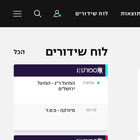
וצאות
לוח שידורים
כדורסל עולמי
ענפים נוספים
לוח שידורים
הכל
NBA
טניס
יורוליג
כדוריד
יורוקאפ
כדורעף
עכשיו
הפועל ר"ג - הפועל
שחייה
ירושלים
ג'ודו
אגרוף
10:10
מיורקה - פ.ס.ז'
ספורט אולימפי
UFC
היאבקות WWE