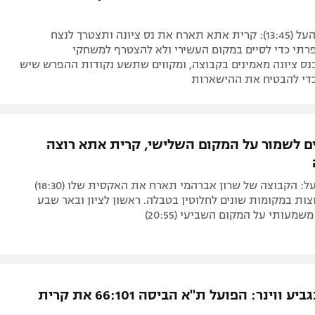
שישי בליגת העל (13:45): קרית אתא תארח את נס ציונה ותצטרך לנצח
רתי כדי לסיים במקום העשירי ולא להצטרף למשחקי
נס ציונה מאמינים בקבוצה, ומקווים שתשע נקודות ההפרש שיש
כדי להבטיח את ההישארות
ם לשמור על המקום השלישי, קרית אתא רוצה
שני בליגת העל: הקבוצה של שרון אברהמי תארח את האקסית שלו (18:30)
ת במקומות שונים לחלוטין בטבלה. ראשון לציון ובאר שבע
שמעותי על המקום השביעי (20:55)
עוד טיול בגביע ווינר: הפועל ת"א הביסה 66:101 את קרית