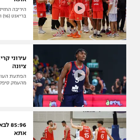
בריאנט (16) וחבריהם טסו לרבע הגמר. גם חולון העפילה
עירוני קר
ציונה
מהעמק סיפקה מחצי
אתא