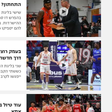
התחתון?
בהפרש דו ספ
ההישרדות. ב
להם יספיקו 
בעמק רוצי
דרך חדשה
כששתי הקבוצו
ייפגשו לקרב מ
אתא