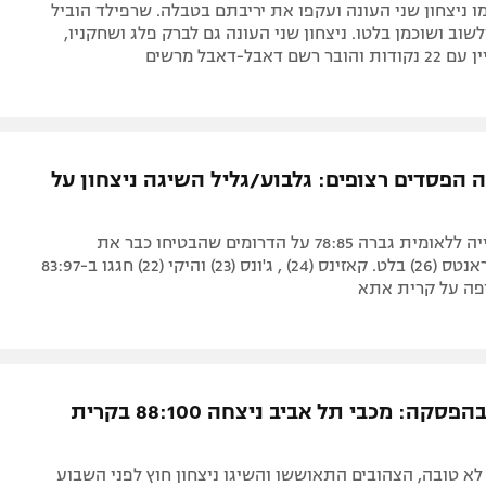
 ניצחון שני העונה ועקפו את יריבתם בטבלה. שרפילד הוביל
גם קולשוב ושוכמן בלטו. ניצחון שני העונה גם לברק פלג ושחקניו,
ם דאבל-דאבל מרשים
 הפסדים רצופים: גלבוע/גליל השיגה ניצחון על
היורדת הטרייה ללאומית גברה 78:85 על הדרומים שהבטיחו כבר את
הפלייאוף, פראנטס (26) בלט. קאזינס (24) , ג'ונס (23) והיקי (22) חגגו ב-83:97
פה על קרית אתא
התעוררה בהפסקה: מכבי תל אביב ניצחה 88:100 בקרית
א טובה, הצהובים התאוששו והשיגו ניצחון חוץ לפני השבוע