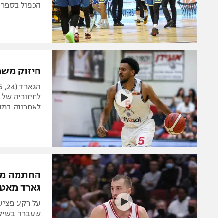
הכפול בספרד, 16 לזיו. ניצחון מרשים לבאר שב
חיזוק משמ
לחיזוריה של
לאחרונה במדי 
החתמה מפת
גארד מאט
על רקע פציע
שעברה בשיקגו