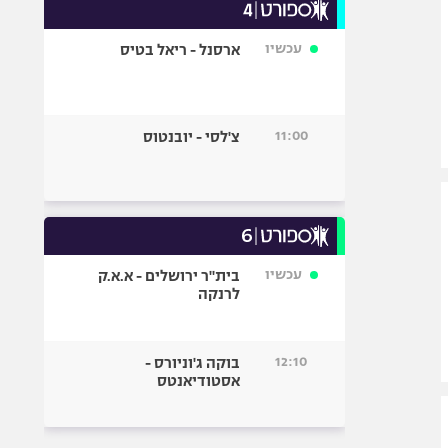
עכשיו
ארסנל - ריאל בטיס
11:00
צ'לסי - יובנטוס
עכשיו
בית"ר ירושלים - א.א.ק
לרנקה
12:10
בוקה ג'וניורס -
אסטודיאנטס