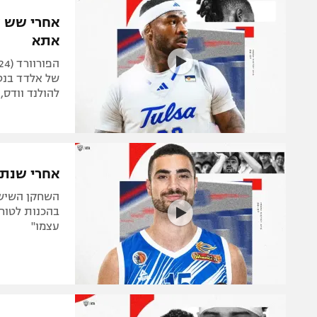
הפועל 
תקנון משתתפים וזוכים בפרסים
אחרי שש שנ
הפועל 
אתא
תקנון עבור פעילות אלקטרה
הפועל 
תקנון עבור פעילות ספורט 1 – "מרלן"
מכבי נ
של אלדד בנטו
טניס
להולנד וודס,
בני יהו
גיימינג E-Sports
תנאי שימוש
אחרי שנתיי
מדיניות פרטיות
תקנון פעילות ספורט 1
עצמו"
רשיון להקרנה פומבית לבית עסק
הצטרפות לחבילת הערוצים
לוח דרושים – ג'ובנט
תגיות
המגזין