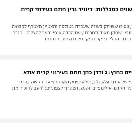
תל אביב
ליגה סינית
ים במכללות: דיוויד גרין חתם בעירוני קרית
חיפה
ליגה ברזילאית
באר שבע
ליגות נוספות
הפורוורד (24, 2.00) ששיחק בעונה שעברה בטולסה והצטיין מצטרף לקבוצה
תניה
ב: "שחקן מאוד תחרותי, עם הרבה אופי ורעב להצליח". חובר
 ברנדן מדלי-בייקון ונייקי סיבנדה שכבר חתמו
דה
ם בחוץ: ג'ורדן כהן חתם בעירוני קרית אתא
השחקן השישי של עונת 2023/24, שלא שיחק מאז הפציעה הקשה בברכו
בהכנות לטורניר הקדם-אולימפי ב-2024, הצטרף לצפוניים: "רעב להוכיח את