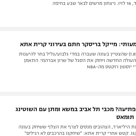
ע בחיפה
עותי: מייקל בריסקר חתם בעירוני קרית אתא
הגארד (24, 1.85) שהצטיין בעונה שעברה במדי גלבוע/גליל בחר להיענות
 העולה החדשה ויחזק את הסגל של שרון אברהמי. התאמן
יוסטון רוקטס מה-NBA
יעה? מכבי תל אביב במשא ומתן עם השוטינג
 תומאס
ת היליארד, הצהובים מנסים לצרף את הצלף ששיחק בעונה
. קטש אחרי קרית אתא: "שיחקנו בהרכבים לא רגילים"