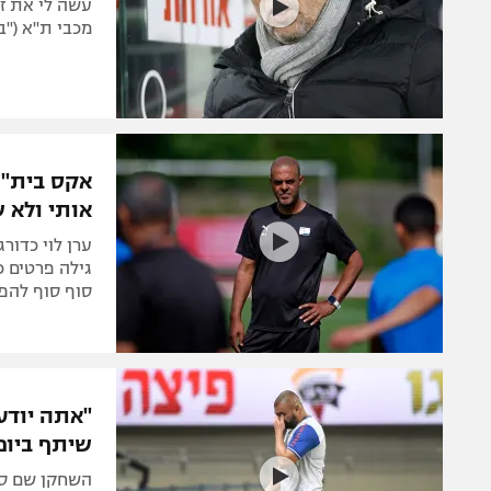
עשה לי את זה
מכבי ת"א ("ב
אקס בית"ר 
אותי ולא 
ערן לוי כדור
גילה פרטים כ
סוף סוף להפס
"אתה יודע 
שיתף ביו
השחקן שם סוף