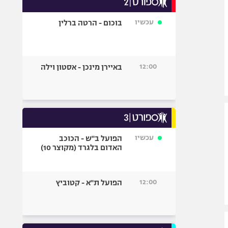
אופניים
עכשיו
בוכום - הרטה ברלין
ספורט מוטורי
כדורמים
פוטבול אמריקאי NFL
12:00
באיירן מינכן - אסטון וילה
בייסבול MLB
ספורט אתגרי
ואקסטרים
אומנויות לחימה
גיימינג E-Sports
עכשיו
הפועל ב"ש - הכוכב
האדום בלגרד (מקוצר 10)
12:00
הפועל ת"א - קטוביץ