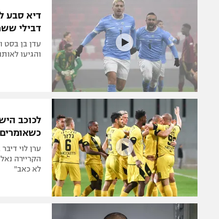
הפועל 
תקנון משתתפים וזוכים בפרסים
דיא סבע ל
הפועל 
דבילי ששמ
תקנון עבור פעילות אלקטרה
הפועל 
תקנון עבור פעילות ספורט 1 – "מרלן"
עדן בן בסט ו
מכבי נ
והגיעו לאותה
טניס
בני יהו
גיימינג E-Sports
תנאי שימוש
לכוכב היש
מדיניות פרטיות
כשאומרים 
תקנון פעילות ספורט 1
ערן לוי דיבר
רשיון להקרנה פומבית לבית עסק
הקריירה נאלצ
לא כאב"
הצטרפות לחבילת הערוצים
לוח דרושים – ג'ובנט
תגיות
המגזין