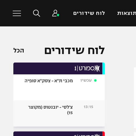
וצאות
לוח שידורים
כדורסל עולמי
ענפים נוספים
לוח שידורים
הכל
NBA
טניס
יורוליג
כדוריד
יורוקאפ
כדורעף
עכשיו
מכבי ת"א - צסק"א סופיה
שחייה
ג'ודו
אגרוף
13:15
צ'לסי - יובנטוס (מקוצר
15)
ספורט אולימפי
UFC
היאבקות WWE