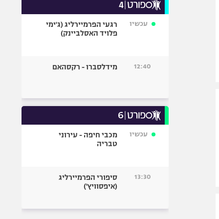
עכשיו
רגעי הפרמיירליג (ג'ימי
פלויד האסלביינק)
12:40
מידלסברו - רקסהאם
עכשיו
מכבי חיפה - עירוני
טבריה
13:30
סיפורי הפרמיירליג
(איפסוויץ')