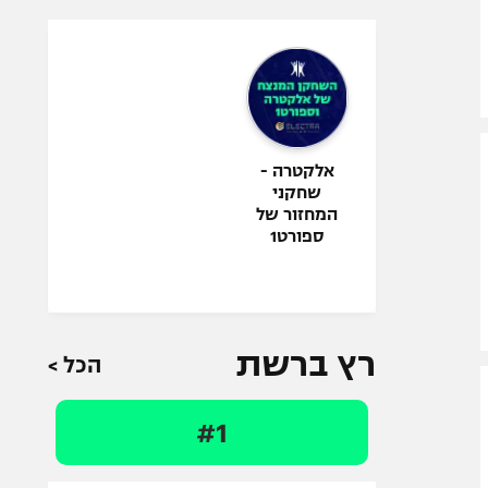
אלקטרה -
שחקני
המחזור של
ספורט1
רץ ברשת
הכל >
#1