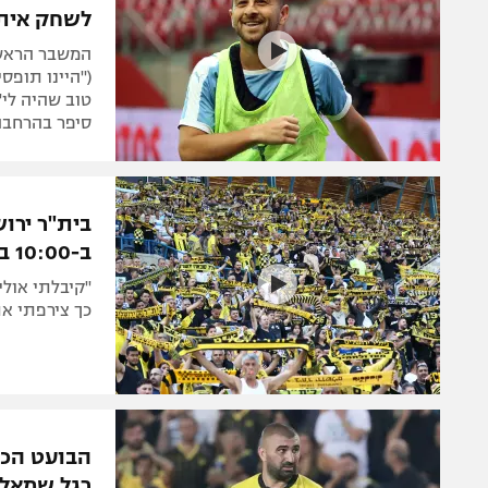
לשחק איתו
המשבר הראשון
("היינו תופס
טוב שהיה לי")
סיפר בהרחבה 
בית"ר ירו
ב-10:00 בבית וגן"
כך צירפתי א
הבועט הכי 
רגל שמאל 