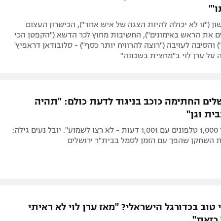
'"
 ("זו לא יכולה להיות הצגה של איש אחד"), הכישרון העצום
ים את הראש באימונים"), החשיבות מחוץ לכר הדשא ("הקפטן הכי
 והסיבה לעזיבה ("רוצה להרוויח יותר כסף") - סלובודאן דראפיץ'
על ערן לוי ב"מחצית בשכונה"
שלים החתימה כוכב בניגוד לדעת כולם: "תהיה
"קיבלתי אולי 1,000 טלפונים עם 1,001 דעות - לא רצו לשמוע". יובל נעים גילה:
ת השחקן שהפך עם הזמן לסמל בבית"ר ירושלים
טוב בכדורגל הישראלי? "מאז ערן לוי לא ראיתי
כזאת"