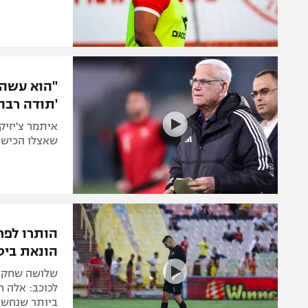
"הוא עשה 
'תודה רבה'
איתמר צ'יזיק
שאצלו הכישרו
הותרו לפר
הונאת ביט
שלושה שחקני
לכוכב: אלה 
ביותר שנחשפ