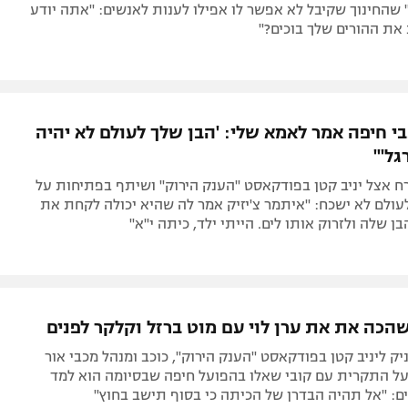
 שהחינוך שקיבל לא אפשר לו אפילו לענות לאנשים: "אתה יודע
את ההורים שלך בוכים?"
י חיפה אמר לאמא שלי: 'הבן שלך לעולם לא יהיה
גל'"
ח אצל יניב קטן בפודקאסט "הענק הירוק" ושיתף בפתיחות על
ולם לא ישכח: "איתמר צ'יזיק אמר לה שהיא יכולה לקחת את
ן שלה ולזרוק אותו לים. הייתי ילד, כיתה י"א"
שהכה את את ערן לוי עם מוט ברזל וקלקר לפנים
יק ליניב קטן בפודקאסט "הענק הירוק", כוכב ומנהל מכבי אור
על התקרית עם קובי שאלו בהפועל חיפה שבסיומה הוא למד
ם: "אל תהיה הבדרן של הכיתה כי בסוף תישב בחוץ"