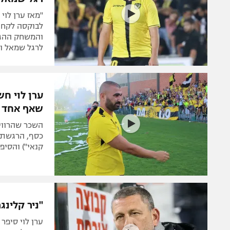
"מאז ערן לוי
לבוקסה לקחת
והמשחק ההגנת
לרגל שמאל ונ
ערן לוי ח
שאף אחד ל
השכר שהרוויח
כסף, הרגשתי 
קנאי") והסיפו
"ניר קלינג
ערן לוי סיפר