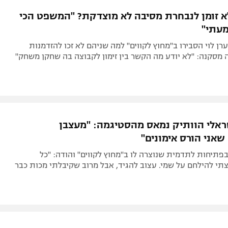
תל אביב
ליגה סינית
א זומן לנבחרת מסיבה לא מוצדקת? "המשפט הכי
חיפה
ליגה ברזילאית
עתי"
באר שבע
ליגות נוספות
ערן לוי הסבירו ב"מחוץ לקווים" למה שניהם לא זכו להזדמנות
תניה
 מסקנה: "לא יודע מה הקשר בין זימון לקבוצה בה שחקן משחק"
דה
ראלי הוותיק נמאס מהסטיגמה: "מעצבן
שאני הורס אימונים"
 בפתיחות לתדמית שנוצרה לו ב"מחוץ לקווים" והודה: "כל
תי להילחם על שמי. עצוב להגיד, אבל מרוב שקיבלתי מכות כבר