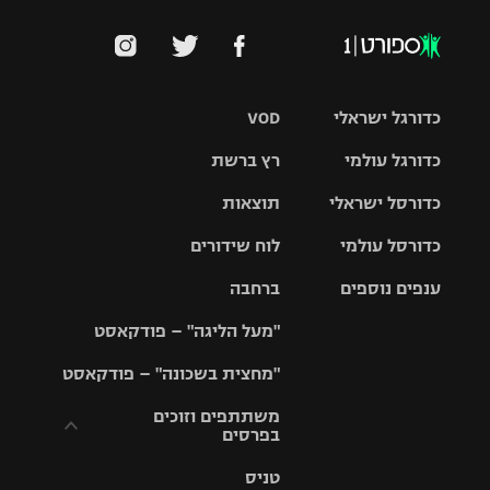
כדורגל ישראלי
VOD
כדורגל עולמי
רץ ברשת
ליגת העל
כדורסל ישראלי
תוצאות
ליגת
ליגה לאומית
האלופות
כדורסל עולמי
לוח שידורים
ליגת ווינר
סל
גביע הטוטו
ענפים נוספים
ברחבה
ליגה
NBA
אירופית
"מעל הליגה" – פודקאסט
ליגה לאומית
ליגיונרים
טניס
יורוליג
ליגה אנגלית
"מחצית בשכונה" – פודקאסט
כדורסל נשים
גביע המדינה
כדוריד
יורוקאפ
ליגה גרמנית
משתתפים וזוכים
בפרסים
מכבי תל
נבחרת
כדורעף
אביב
ישראל
ליגה
טניס
ספרדית