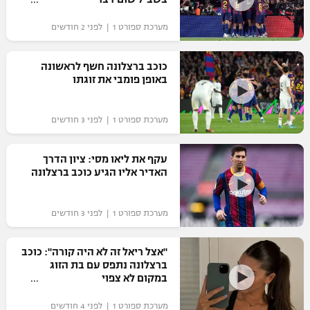
"מחצית בשכונה" – פודקאסט
מערכת ספורט 1 | לפני 2 חודשים
אופניים
ספורט מוטורי
משתתפים וזוכים בפרסים
כוכב ברצלונה חשף לראשונה
באופן פומבי את זוגתו
כדורמים
תקנון משתתפים וזוכים בפרסים
טניס
מערכת ספורט 1 | לפני 3 חודשים
פוטבול אמריקאי NFL
תקנון עבור פעילות אלקטרה
גיימינג E-Sports
עקף את ליאו מסי: ציון הדרך
בייסבול MLB
האדיר אליו הגיע כוכב ברצלונה
תקנון עבור פעילות ספורט 1 – "מרלן"
ספורט אתגרי ואקסטרים
תנאי שימוש
מערכת ספורט 1 | לפני 3 חודשים
אומנויות לחימה
"אצל ריאל זה לא היה קורה": כוכב
מדיניות פרטיות
גיימינג E-Sports
ברצלונה נתפס עם בת הזוג
במקום לא צפוי
תקנון פעילות ספורט 1
מערכת ספורט 1 | לפני 4 חודשים