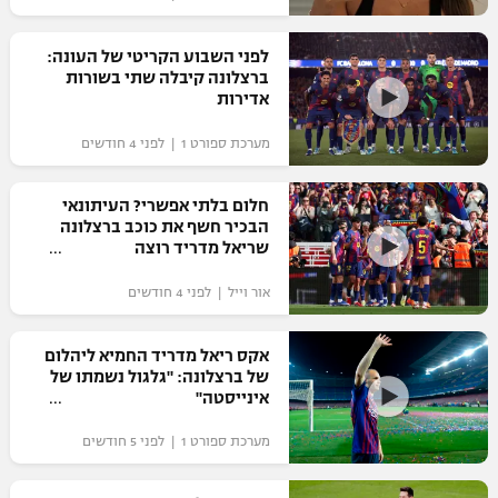
רשיון להקרנה פומבית לבית עסק
לפני השבוע הקריטי של העונה:
ברצלונה קיבלה שתי בשורות
הצטרפות לחבילת הערוצים
אדירות
לוח דרושים – ג'ובנט
מערכת ספורט 1 | לפני 4 חודשים
תגיות
חלום בלתי אפשרי? העיתונאי
הבכיר חשף את כוכב ברצלונה
המגזין
שריאל מדריד רוצה
אור וייל | לפני 4 חודשים
אקס ריאל מדריד החמיא ליהלום
של ברצלונה: "גלגול נשמתו של
אינייסטה"
מערכת ספורט 1 | לפני 5 חודשים