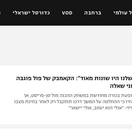
 עולמי
ברחבה
VOD
כדורסל ישראלי
ת
ל ישראלי
כדורגל עולמי
כדורסל ישראלי
על
ליגת האלופות
ליגת ווינר סל
אומית
ליגה אירופית
ליגה לאומית
וטו
ליגה אנגלית
כדורסל נשים
שלנו היו שונות מאוד": הקאמבק של פול פוגבה
ים
ליגה גרמנית
מכבי תל אביב
ני שאלה
מדינה
ליגה ספרדית
הפועל חולון
פעת בכורה מחודשת במשחק ההכנה מול סן-פריסט, אך
ישראל
ליגה איטלקית
הפועל ירושלים
ירו כי ההחלטה על המשך דרכו תתקבל רק לאחר בחינת מצבו
י: "אולי הוא יעזוב, אולי יישאר"
יפה
ליגה צרפתית
דני אבדיה
רושלים
ליגה הולנדית
ל אביב
ליגה טורקית