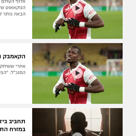
הנוקאאוט של
הבאה נותר לא
הקאמבק נכ
המנכ"ל: "הפצ
תחביב ביזא
במזרח התי