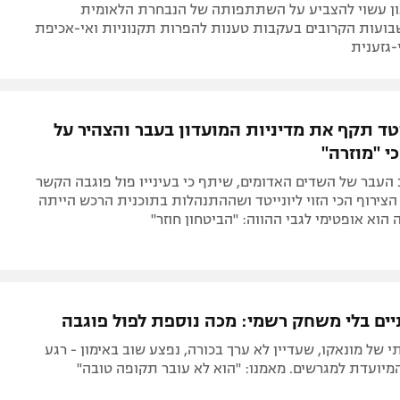
ון עשוי להצביע על השתתפותה של הנבחרת הלאומית
שבועות הקרובים בעקבות טענות להפרות תקנוניות ואי-אכיפת
-גזענית
יטד תקף את מדיניות המועדון בעבר והצהיר על
י "מוזרה"
וכב העבר של השדים האדומים, שיתף כי בעינייו פול פוגבה הקשר
צירוף הכי הזוי ליונייטד ושההתנהלות בתוכנית הרכש הייתה
 הוא אופטימי לגבי ההווה: "הביטחון חוזר"
ים בלי משחק רשמי: מכה נוספת לפול פוגבה
של מונאקו, שעדיין לא ערך בכורה, נפצע שוב באימון - רגע
מיועדת למגרשים. מאמנו: "הוא לא עובר תקופה טובה"