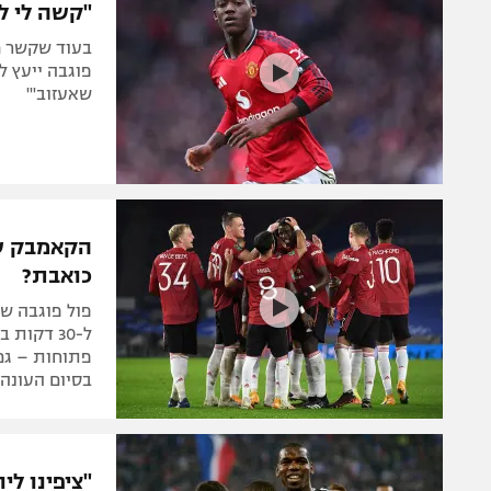
"קשה לי לו
בעוד שקשר מנ
פוגבה ייעץ לו
שאעזוב'"
הקאמבק שה
כואבת?
פול פוגבה שה
ל-30 דקו
פתוחות – גם 
בסיום העונה,
"ציפינו ל