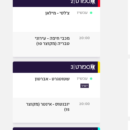
אופניים
עכשיו
צ'לסי - מילאן
ספורט מוטורי
כדורמים
פוטבול אמריקאי NFL
20:00
מכבי חיפה - עירוני
בייסבול MLB
טבריה (מקוצר 10)
ספורט אתגרי
ואקסטרים
אומנויות לחימה
גיימינג E-Sports
עכשיו
שטוטגרט - אברטון
ישיר
20:00
יובנטוס - אינטר (מקוצר
15)