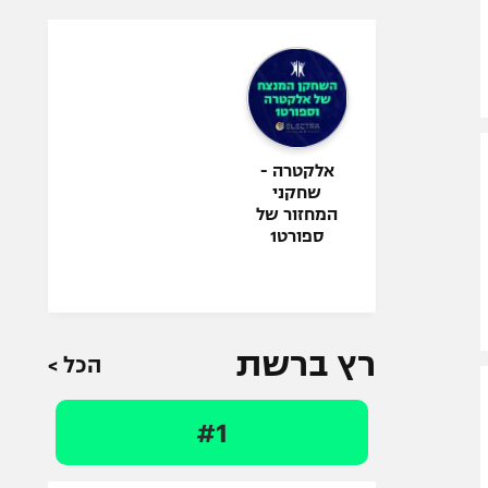
אלקטרה -
שחקני
המחזור של
ספורט1
רץ ברשת
הכל >
#1