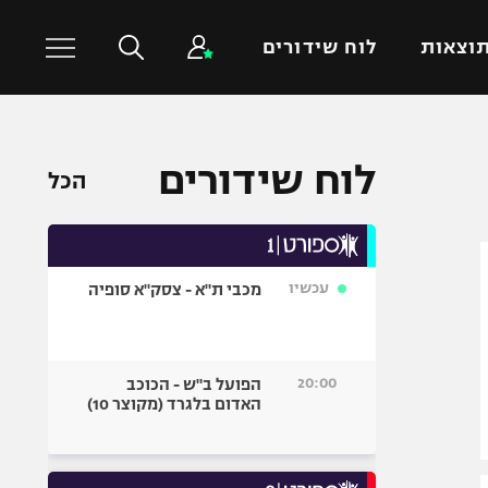
וצאות
לוח שידורים
כדורסל עולמי
ענפים נוספים
לוח שידורים
הכל
NBA
טניס
יורוליג
כדוריד
יורוקאפ
כדורעף
עכשיו
מכבי ת"א - צסק"א סופיה
שחייה
ג'ודו
אגרוף
20:00
הפועל ב"ש - הכוכב
האדום בלגרד (מקוצר 10)
ספורט אולימפי
UFC
היאבקות WWE