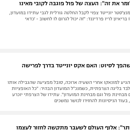
מר את זה": העצה של פול פוגבה לקובי מאינו
צ'סטר יונייטד צפוי לקבל החלטה גורלית לגבי עתידו במועדון,
 בריאיון לריו פרדיננד: "זה יכול לגרום לו לחשוב - 'כדאי
פך לסיוט: האם אקס יונייטד בדרך לפרישה
גיע למונאקו אחרי השעיה ארוכה, סובל מפציעה שהגבילה אותו
ת בלבד בליגה הצרפתית, כשמנכ"ל המועדון הבהיר: "כל האופציות
מבחינת פול וגם מבחינת המועדון". עתידו של הצרפתי יוכרע
 בעוד הניסיונות להחזירו לכושר נמשכים
יותר": אלוף העולם לשעבר מתקשה לחזור לעצמו