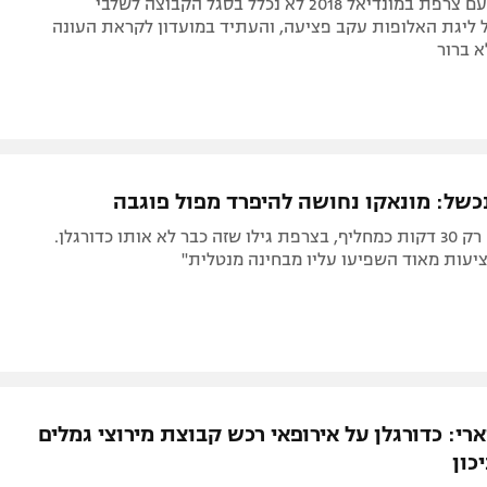
אלוף העולם עם צרפת במונדיאל 2018 לא נכלל בסגל הקבוצה לשלבי
 ליגת האלופות עקב פציעה, והעתיד במועדון לקראת העונה
 ברור
של: מונאקו נחושה להיפרד מפול פוגבה
אחרי ששיחק רק 30 דקות כמחליף, בצרפת גילו שזה כבר לא אותו כדורגלן.
יעות מאוד השפיעו עליו מבחינה מנטלית"
רי: כדורגלן על אירופאי רכש קבוצת מירוצי גמלים
כון