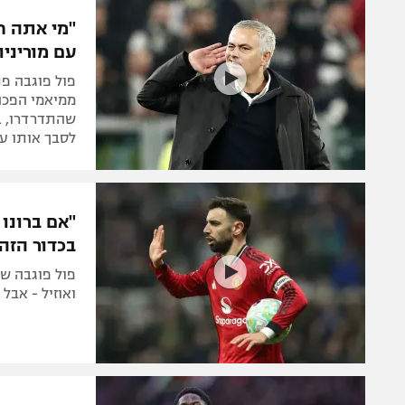
הפועל 
תקנון משתתפים וזוכים בפרסים
"מי אתה ח
הפועל 
עם מוריניו
תקנון עבור פעילות אלקטרה
הפועל 
תקנון עבור פעילות ספורט 1 – "מרלן"
פול פוגבה פת
מכבי נ
ממיאמי הפכה 
טניס
שהתדרדרו, בכ
בני יהו
לסבך אותו עם 
גיימינג E-Sports
תנאי שימוש
מדיניות פרטיות
בכדור הזה
תקנון פעילות ספורט 1
פול פוגבה שי
רשיון להקרנה פומבית לבית עסק
ואוזיל - אבל
הצטרפות לחבילת הערוצים
לוח דרושים – ג'ובנט
תגיות
המגזין