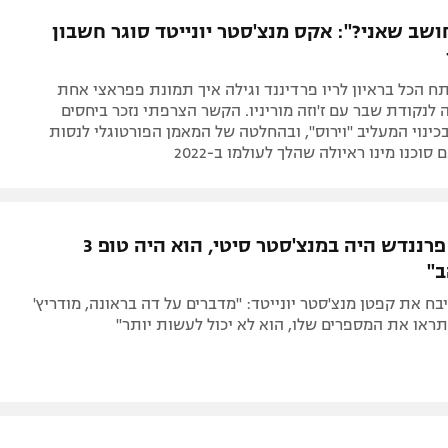
תל אביב
ליגה סינית
ושב שאני?": אקס מנצ'סטר יונייטד סוגר חשבון
חיפה
ליגה ברזילאית
באר שבע
ליגות נוספות
ח הכל בראיון לריו פרדיננד וגילה איך תמונת פפראצי אחת
תניה
לנקודת שבר עם ז'וזה מוריניו. הקשר הצרפתי נזכר ביחסים
ינוי המעליב "וירוס", ובהחלטה של המאמן הפורטוגלי לנסות
דה
סוכנו מינו ראיולה שהלך לעולמו ב-2022
"אם ברונו פרננדש היה במנצ'סטר סיטי, הוא היה טופ 3
ב"
בח את קפטן מנצ'סטר יונייטד: "מדברים על דה בראונה, מודריץ'
 תראו את המספרים שלו, הוא לא יכול לעשות יותר"