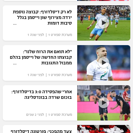
רשיון להקרנה פומבית לבית עסק
מאחורי הקלעים
לא רק דיסלדורף: קבוצה נוספת
ירדה מצירוף שון וייסמן בגלל
הצטרפות לחבילת הערוצים
סיבות דומות
מערכת ספורט 1 | לפני שנה 1
לוח דרושים – ג'ובנט
תגיות
"לא תואם את הרוח שלנו":
קבוצתו החדשה של וייסמן בהלם
ממבול התגובות
המגזין
מערכת ספורט 1 | לפני שנה 1
אחרי שהפסידה 3:0 בדיסלדורף:
בוכום שרדה בבונדסליגה
מערכת ספורט 1 | לפני 2 שנים
צעד מהפכני: פורטונה דיסלדורף