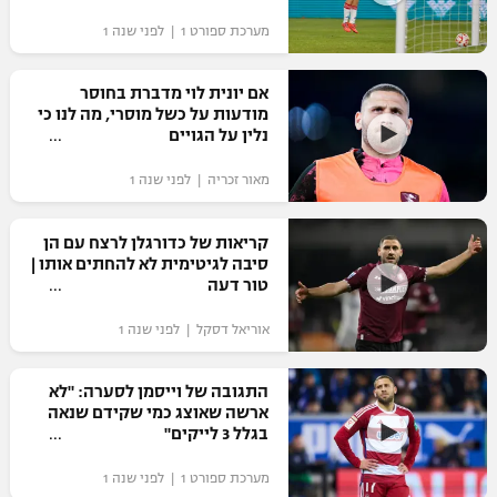
"מחצית בשכונה" – פודקאסט
מערכת ספורט 1 | לפני שנה 1
אופניים
אם יונית לוי מדברת בחוסר
ספורט מוטורי
משתתפים וזוכים בפרסים
מודעות על כשל מוסרי, מה לנו כי
נלין על הגויים
כדורמים
תקנון משתתפים וזוכים בפרסים
טניס
מאור זכריה | לפני שנה 1
פוטבול אמריקאי NFL
תקנון עבור פעילות אלקטרה
קריאות של כדורגלן לרצח עם הן
גיימינג E-Sports
בייסבול MLB
סיבה לגיטימית לא להחתים אותו |
תקנון עבור פעילות ספורט 1 – "מרלן"
טור דעה
ספורט אתגרי ואקסטרים
תנאי שימוש
אוריאל דסקל | לפני שנה 1
אומנויות לחימה
התגובה של וייסמן לסערה: "לא
מדיניות פרטיות
ארשה שאוצג כמי שקידם שנאה
גיימינג E-Sports
בגלל 3 לייקים"
תקנון פעילות ספורט 1
מערכת ספורט 1 | לפני שנה 1