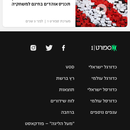
תכניס אוהדים בחינם למשחקיה
מערכת ספורט 1 | לפני 3 שנים
כדורגל ישראלי
VOD
כדורגל עולמי
רץ ברשת
ליגת העל
כדורסל ישראלי
תוצאות
ליגת
ליגה לאומית
האלופות
כדורסל עולמי
לוח שידורים
ליגת ווינר
סל
גביע הטוטו
ענפים נוספים
ברחבה
ליגה
NBA
אירופית
"מעל הליגה" – פודקאסט
ליגה לאומית
ליגיונרים
טניס