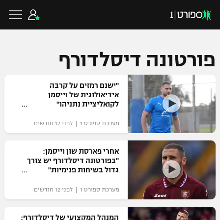
פורטונה דיסלדורף
כדורגל ישראלי
"ישנם רמזים על קרבה
אידיאולוגית של וייסמן
לקואליציית נתניהו"
ליגת העל
כדורגל עולמי
מערכת ספורט 1 | לפני 12 חודשים
ליגה לאומית
ליגת האלופות
אחרי פארסת שון וייסמן:
כדורסל ישראלי
"בפורטונה דיסלדורף יש צורך
גביע הטוטו
גדול בשיחות פנימיות"
ליגה אירופית
ליגת ווינר סל
ליגיונרים
כדורסל עולמי
מערכת ספורט 1 | לפני 12 חודשים
ליגה אנגלית
ליגה לאומית
גביע המדינה
NBA
המנהל המקצועי של דיסלדורף:
ליגה גרמנית
ענפים נוספים