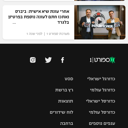
אחרי עונת שיא אישית: ביברס
נאתכו חתם לעונה נוספת בפרטיזן
בלגרד
מערכת ספורט 1 | לפני שנה 1
כדורגל ישראלי
VOD
כדורגל עולמי
רץ ברשת
ליגת העל
כדורסל ישראלי
תוצאות
ליגת
ליגה לאומית
האלופות
כדורסל עולמי
לוח שידורים
ליגת ווינר
סל
גביע הטוטו
ענפים נוספים
ברחבה
ליגה
NBA