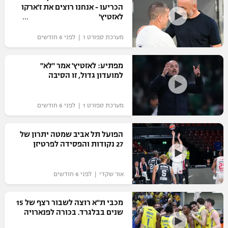
הכריעו - אנחנו רוצים את ז'ארקו
לאזטיץ'
מערכת ספורט 1 | לפני 6 חודשים
מפתיע: לאזטיץ' אמר "לא"
למועדון גדול, זו הסיבה
מערכת ספורט 1 | לפני 6 חודשים
הפועל תל אביב שמטה יתרון של
27 נקודות והפסידה לפרטיזן
אור שקדי | לפני 6 חודשים
מכבי ת"א רוצה לשבור רצף של 15
שנים בבלגרד. בכורה לפנארויה