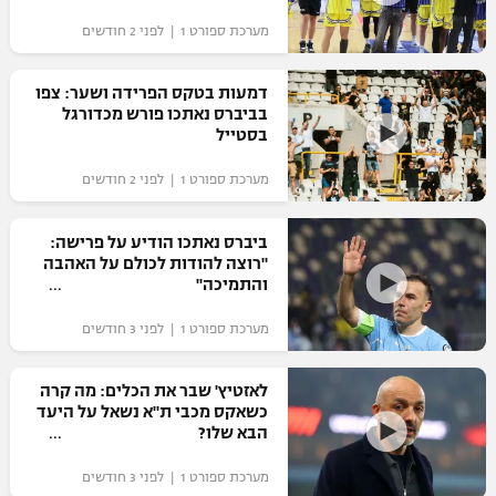
"מחצית בשכונה" – פודקאסט
מערכת ספורט 1 | לפני 2 חודשים
אופניים
דמעות בטקס הפרידה ושער: צפו
ספורט מוטורי
משתתפים וזוכים בפרסים
בביברס נאתכו פורש מכדורגל
בסטייל
כדורמים
תקנון משתתפים וזוכים בפרסים
טניס
מערכת ספורט 1 | לפני 2 חודשים
פוטבול אמריקאי NFL
תקנון עבור פעילות אלקטרה
ביברס נאתכו הודיע על פרישה:
גיימינג E-Sports
בייסבול MLB
"רוצה להודות לכולם על האהבה
תקנון עבור פעילות ספורט 1 – "מרלן"
והתמיכה"
ספורט אתגרי ואקסטרים
תנאי שימוש
מערכת ספורט 1 | לפני 3 חודשים
אומנויות לחימה
לאזטיץ' שבר את הכלים: מה קרה
מדיניות פרטיות
כשאקס מכבי ת"א נשאל על היעד
גיימינג E-Sports
הבא שלו?
תקנון פעילות ספורט 1
מערכת ספורט 1 | לפני 3 חודשים