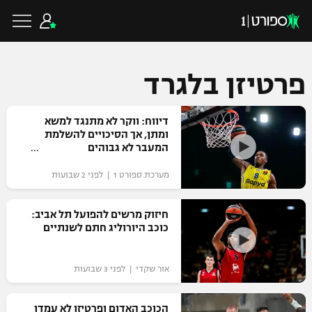
פרטיזן בלגרד
כדורגל ישראלי
דיווח: ווקר לא מתנגד למשא
ומתן, אך הסיכויים להשלמת
המעבר לא גבוהים
ליגת העל
כדורגל עולמי
מערכת ספורט 1 | לפני 2 שבועות
ליגה לאומית
ליגת האלופות
חיזוק מרשים להפועל תל אביב:
כדורסל ישראלי
כוכב היורוליג חתם לשנתיים
גביע הטוטו
ליגה אירופית
ליגת ווינר סל
ליגיונרים
כדורסל עולמי
אור שקדי | לפני 3 שבועות
ליגה אנגלית
ליגה לאומית
גביע המדינה
NBA
הכוכב האדום ופרטיזן לא עמדו
ליגה גרמנית
ענפים נוספים