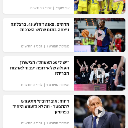
אור שקדי | לפני 7 חודשים
מדהים: פאנטר קלע 43, ברצלונה
ניצחה בתום שלוש הארכות
מערכת ספורט 1 | לפני 8 חודשים
"יש לי 25 הצעות": הכישרון
העולה של אירופה יעבור לארצות
הברית?
מערכת ספורט 1 | לפני 8 חודשים
דיווח: אוברדוביץ' מתעקש
להתפטר - וזה לא הזעזוע היחיד
בפרטיזן
מערכת ספורט 1 | לפני 8 חודשים