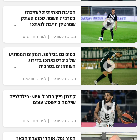
רשיון להקרנה פומבית לבית עסק
הסיבה האמיתית לעזיבה?
בסרביה חשפו: סכום העתק
הצטרפות לחבילת הערוצים
שפרטיזן חייבת לנאתכו
מערכת ספורט 1 | לפני 4 חודשים
לוח דרושים – ג'ובנט
תגיות
בטופ גם בגיל 38: המקום המפתיע
של ביברס נאתכו בדירוג
השחקנים בסרביה
המגזין
מערכת ספורט 1 | לפני 5 חודשים
קמרון פיין חוזר ל-NBA: פילדלפיה
שילמה בייאאוט עצום
מערכת ספורט 1 | לפני 6 חודשים
הפור נפל: אוהדי מועדון הפאר