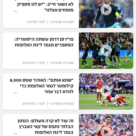
לא נשאר חייב: "יש לנו מספיק
כדורסל נשים
נבחרת ישראל
מומחים אצלנו"
יורוליג
ליגה ספרדית
טניס
VOD
מכבי תל אביב
מכבי חיפה
מערכת ספורט 1 | לפני חודש 1
יורוקאפ
ליגה איטלקית
כדוריד
הפועל חולון
בית"ר ירושלים
פריז סן ז'רמן עשתה היסטוריה:
רץ ברשת
ליגה צרפתית
המספרים מגמר ליגת האלופות
כדורעף
הפועל ירושלים
מכבי תל אביב
ליגה הולנדית
שחייה
תוצאות
מערכת ספורט 1 | לפני 2 חודשים
דני אבדיה
הפועל תל אביב
ליגה טורקית
ג'ודו
"שונא אותם": האוהד שטס 8,000
הפועל חיפה
לוח שידורים
קילומטר לגמר האלופות כדי
ליגה סינית
אגרוף
לוודא דבר אחד
הפועל באר שבע
ליגה ברזילאית
ברחבה
מערכת ספורט 1 | לפני 2 חודשים
ספורט אולימפי
מכבי נתניה
ליגות נוספות
UFC
זה עוד לא קרה מעולם: הנתון
"מעל הליגה" – פודקאסט
בני יהודה
הבלתי נתפס של קאי האברץ
בגמר ליגת האלופות
היאבקות WWE