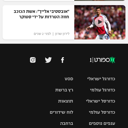
״אובססיבי אלייך״: אשת הכוכב
חווה הטרדות על ידי סטוקר
לירון שרון | לפני 2 שנים
כדורגל ישראלי
VOD
כדורגל עולמי
רץ ברשת
ליגת העל
כדורסל ישראלי
תוצאות
ליגת
ליגה לאומית
האלופות
כדורסל עולמי
לוח שידורים
ליגת ווינר
סל
גביע הטוטו
ענפים נוספים
ברחבה
ליגה
NBA