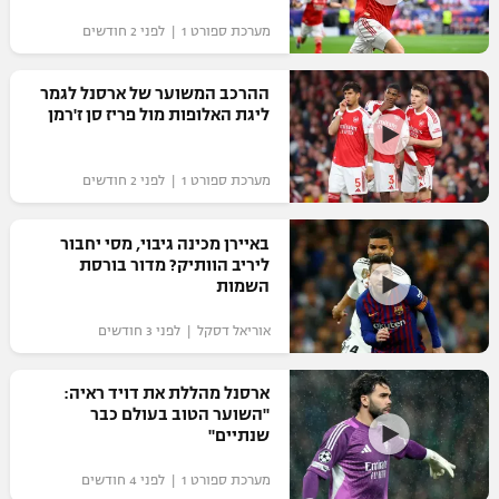
"מחצית בשכונה" – פודקאסט
מערכת ספורט 1 | לפני 2 חודשים
אופניים
ההרכב המשוער של ארסנל לגמר
ספורט מוטורי
משתתפים וזוכים בפרסים
ליגת האלופות מול פריז סן ז'רמן
כדורמים
תקנון משתתפים וזוכים בפרסים
טניס
מערכת ספורט 1 | לפני 2 חודשים
פוטבול אמריקאי NFL
תקנון עבור פעילות אלקטרה
באיירן מכינה גיבוי, מסי יחבור
גיימינג E-Sports
בייסבול MLB
ליריב הוותיק? מדור בורסת
תקנון עבור פעילות ספורט 1 – "מרלן"
השמות
ספורט אתגרי ואקסטרים
תנאי שימוש
אוריאל דסקל | לפני 3 חודשים
אומנויות לחימה
ארסנל מהללת את דויד ראיה:
מדיניות פרטיות
"השוער הטוב בעולם כבר
גיימינג E-Sports
שנתיים"
תקנון פעילות ספורט 1
מערכת ספורט 1 | לפני 4 חודשים