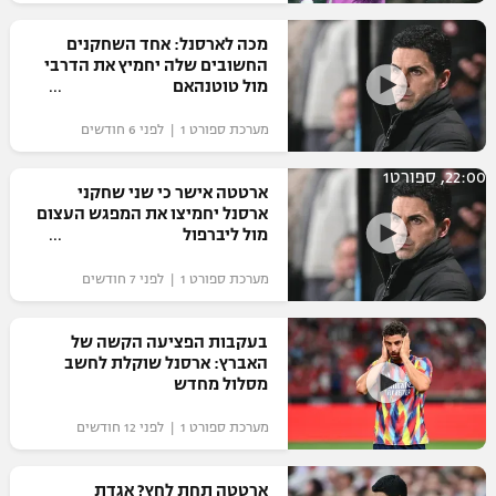
רשיון להקרנה פומבית לבית עסק
מכה לארסנל: אחד השחקנים
החשובים שלה יחמיץ את הדרבי
הצטרפות לחבילת הערוצים
מול טוטנהאם
מערכת ספורט 1 | לפני 6 חודשים
לוח דרושים – ג'ובנט
22:00, ספורט1
תגיות
ארטטה אישר כי שני שחקני
ארסנל יחמיצו את המפגש העצום
מול ליברפול
המגזין
מערכת ספורט 1 | לפני 7 חודשים
בעקבות הפציעה הקשה של
האברץ: ארסנל שוקלת לחשב
מסלול מחדש
מערכת ספורט 1 | לפני 12 חודשים
ארטטה תחת לחץ? אגדת