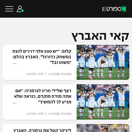
קאי האברץ
צפו בתקציר
כדורגל ישראלי
קלופ: "יש 500 אלף דרכים לנצח
במשחק כדורגל". האברץ בהלם:
"פשוט זבל"
ליגת העל
כדורגל עולמי
מערכת ספורט 1 | לפני חודש 1
ליגה לאומית
ליגת האלופות
רצף שלילי חריג לגרמניה: "אם
כדורסל ישראלי
אתה מודח מוקדם, כנראה שלא
גביע הטוטו
מגיע לך להמשיך"
ליגה אירופית
ליגת ווינר סל
ליגיונרים
כדורסל עולמי
מערכת ספורט 1 | לפני חודש 1
ליגה אנגלית
ליגה לאומית
גביע המדינה
23:30, ספורט1
NBA
ליניקר קטל את גרמניה, האברץ
ליגה גרמנית
ענפים נוספים