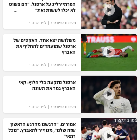
הפרמיירליג על ארסנל: "הם פשוט
לא יכלו לעשות זאת"
מערכת ספורט 1 | לפני שנה 1
משלושה יצא אחד: האקסים של
ארסנל שמועמדים להחליף את
האברץ
מערכת ספורט 1 | לפני שנה 1
ארסנל נתקעה בלי חלוץ: קאי
האברץ גמר את העונה
מערכת ספורט 1 | לפני שנה 1
צפו בתקציר
אמורים: "הרגשנו מהרגע הראשון
שזה שלנו", מגווייר להאברץ: "נוכל
רמאי"